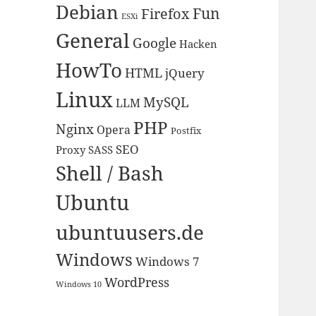
Debian
Fun
Firefox
ESXi
General
Google
Hacken
HowTo
HTML
jQuery
Linux
MySQL
LLM
PHP
Nginx
Opera
Postfix
SEO
Proxy
SASS
Shell / Bash
Ubuntu
ubuntuusers.de
Windows
Windows 7
WordPress
Windows 10