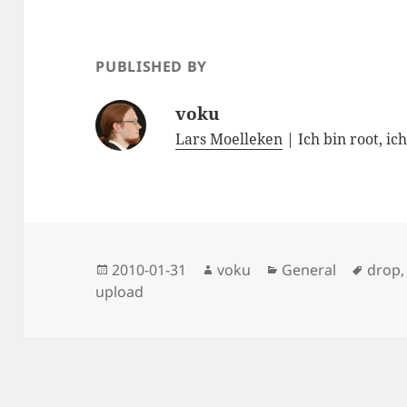
PUBLISHED BY
voku
Lars Moelleken
| Ich bin root, ic
Posted
Author
Categories
Tags
2010-01-31
voku
General
drop
on
upload