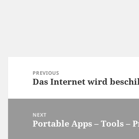
Post
navigation
PREVIOUS
Das Internet wird beschi
Previous
post:
NEXT
Portable Apps – Tools –
Next
post: