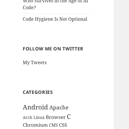
Who Survives in the Age of AI
Code?
Code Hygiene Is Not Optional
FOLLOW ME ON TWITTER
My Tweets
CATEGORIES
Android
Apache
C
Browser
Arch Linux
Chromium
CSS
CMS