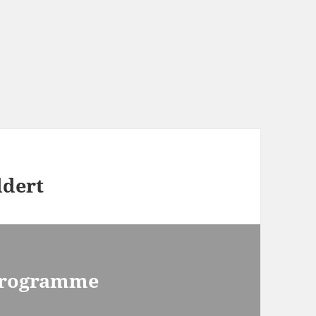
ldert
 Programme