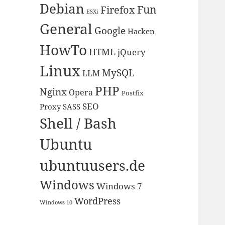
Debian
Fun
Firefox
ESXi
General
Google
Hacken
HowTo
HTML
jQuery
Linux
MySQL
LLM
PHP
Nginx
Opera
Postfix
SEO
Proxy
SASS
Shell / Bash
Ubuntu
ubuntuusers.de
Windows
Windows 7
WordPress
Windows 10