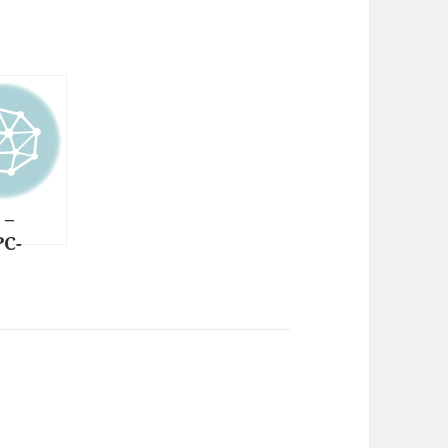
 –
PC-
 für
ows