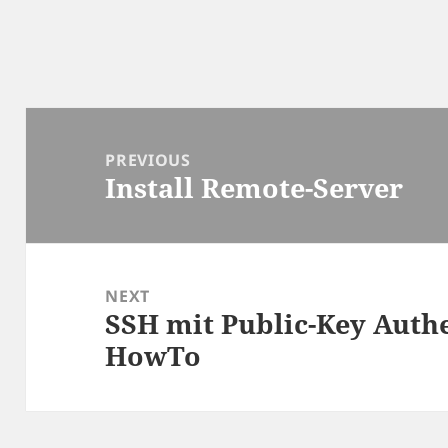
Post
navigation
PREVIOUS
Install Remote-Server
Previous
post:
NEXT
SSH mit Public-Key Authe
Next
HowTo
post: