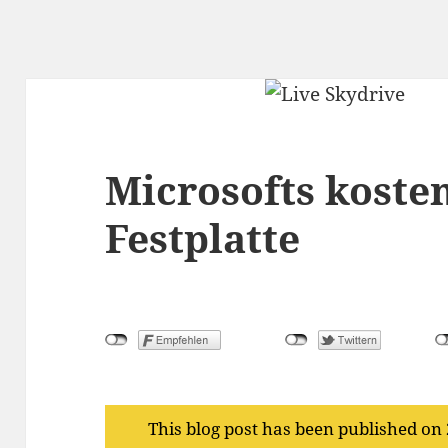
Microsofts koste
Festplatte
This blog post has been published on