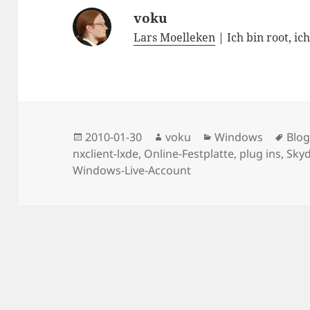
voku
Lars Moelleken
| Ich bin root, ic
Posted
Author
Categories
Tag
2010-01-30
voku
Windows
Blo
on
nxclient-lxde
,
Online-Festplatte
,
plug ins
,
Skyd
Windows-Live-Account