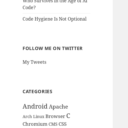
Who Survives in the Age of AI
Code?
Code Hygiene Is Not Optional
FOLLOW ME ON TWITTER
My Tweets
CATEGORIES
Android
Apache
C
Browser
Arch Linux
Chromium
CSS
CMS