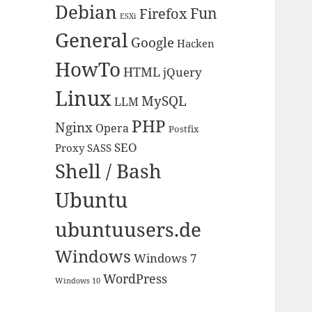
Debian
Fun
Firefox
ESXi
General
Google
Hacken
HowTo
HTML
jQuery
Linux
MySQL
LLM
PHP
Nginx
Opera
Postfix
SEO
Proxy
SASS
Shell / Bash
Ubuntu
ubuntuusers.de
Windows
Windows 7
WordPress
Windows 10