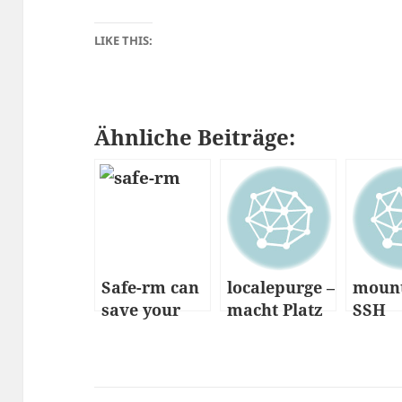
LIKE THIS:
Ähnliche Beiträge:
Safe-rm can
localepurge –
mount
save your
macht Platz
SSH
life
auf der
Platte