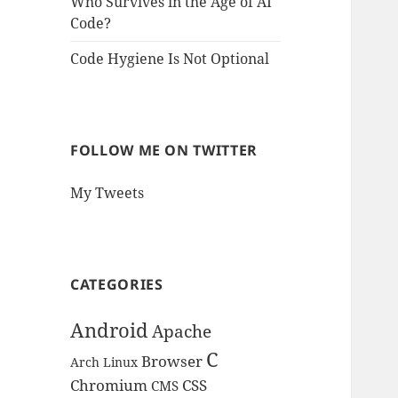
Who Survives in the Age of AI
Code?
Code Hygiene Is Not Optional
FOLLOW ME ON TWITTER
My Tweets
CATEGORIES
Android
Apache
C
Browser
Arch Linux
Chromium
CSS
CMS