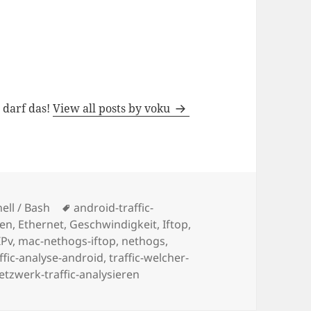
h darf das!
View all posts by voku
Tags
ell / Bash
android-traffic-
ren
,
Ethernet
,
Geschwindigkeit
,
Iftop
,
IPv
,
mac-nethogs-iftop
,
nethogs
,
ffic-analyse-android
,
traffic-welcher-
tzwerk-traffic-analysieren