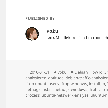
PUBLISHED BY
voku
Lars Moelleken
| Ich bin root, ic
Posted
Author
Categories
2010-01-31
voku
Debian
,
HowTo
,
Sh
on
analysieren
,
aptitude
,
debian-traffic-analysie
iftop-ubuntuusers
,
iftop-windows
,
install
,
ip
,
nethogs-install
,
nethogs-windows
,
Traffic
,
tra
prozess
,
ubuntu-netzwerk-analyse
,
ubuntu-ne