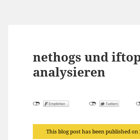
nethogs und iftop
analysieren
This blog post has been published on