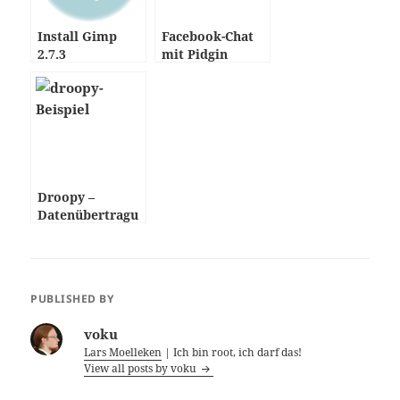
Install Gimp
Facebook-Chat
2.7.3
mit Pidgin
Droopy –
Datenübertragu
ng per HTTP
PUBLISHED BY
voku
Lars Moelleken
| Ich bin root, ich darf das!
View all posts by voku