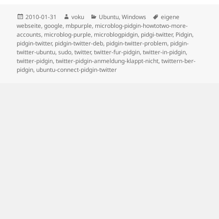
Posted
Author
Categories
Tags
2010-01-31
voku
Ubuntu
,
Windows
eigene
on
webseite
,
google
,
mbpurple
,
microblog-pidgin-howtotwo-more-
accounts
,
microblog-purple
,
microblogpidgin
,
pidgi-twitter
,
Pidgin
,
pidgin-twitter
,
pidgin-twitter-deb
,
pidgin-twitter-problem
,
pidgin-
twitter-ubuntu
,
sudo
,
twitter
,
twitter-fur-pidgin
,
twitter-in-pidgin
,
twitter-pidgin
,
twitter-pidgin-anmeldung-klappt-nicht
,
twittern-ber-
pidgin
,
ubuntu-connect-pidgin-twitter