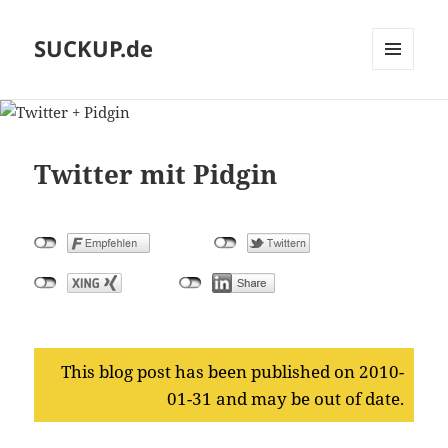
SUCKUP.de
MENU
AND
WIDGETS
Twitter mit Pidgin
This blog post has been published on 2010-
01-31 and may be out of date.