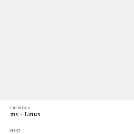
Post
PREVIOUS
navigation
mv – Linux
Previous
post:
NEXT