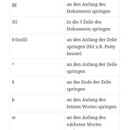
gg
an den Anfang des
Dokuments springen
5G
in die 5 Zeile des
Dokuments springen
0 (null)
an den Anfang der Zeile
springen (für z.B. Putty
besser)
^
an den Anfang der Zeile
springen
$
an das Ende der Zeile
springen
b
an den Anfang des
letzten Wortes springen
w
an den Anfang des
nächsten Wortes