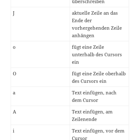
überschreiben
J
aktuelle Zeile an das
Ende der
vorhergehenden Zeile
anhängen
o
fügt eine Zeile
unterhalb des Cursors
ein
O
fügt eine Zeile oberhalb
des Cursors ein
a
Text einfügen, nach
dem Cursor
A
Text einfügen, am
Zeilenende
i
Text einfügen, vor dem
Cursor