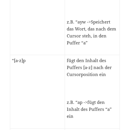
z.B. “ayw ->Speichert
das Wort, das nach dem
Cursor steh, in den
Puffer “a”
“[a-z]p
fügt den Inhalt des
Puffers [a-z] nach der
Cursorposition ein
z.B. “ap ->fügt den
Inhalt des Puffers “a”
ein