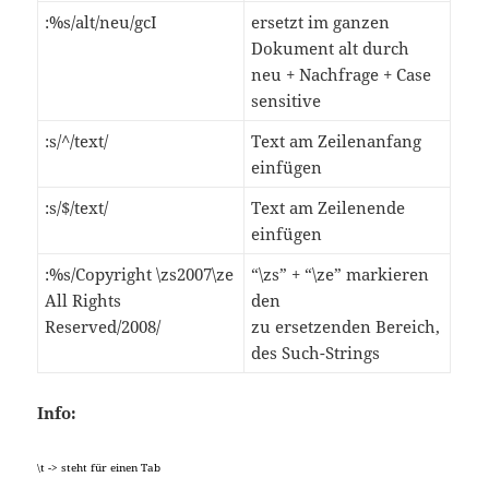
:%s/alt/neu/gcI
ersetzt im ganzen
Dokument alt durch
neu + Nachfrage + Case
sensitive
:s/^/text/
Text am Zeilenanfang
einfügen
:s/$/text/
Text am Zeilenende
einfügen
:%s/Copyright \zs2007\ze
“\zs” + “\ze” markieren
All Rights
den
Reserved/2008/
zu ersetzenden Bereich,
des Such-Strings
Info:
\t -> steht für einen Tab