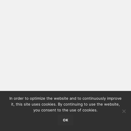
In order to optimize the website and to continuously improve
it, this site uses cookies. By continuing to use the website,
you consent to the use of cookies.
OK