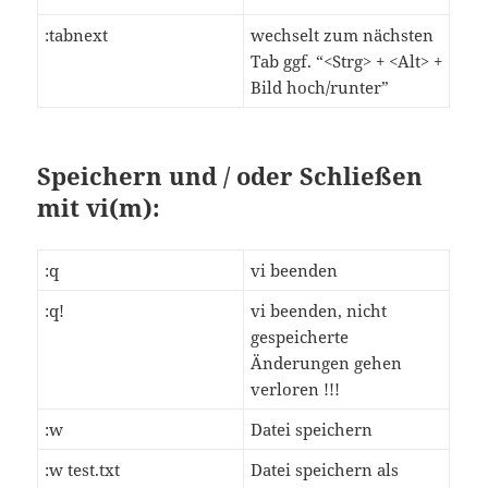
:tabnext
wechselt zum nächsten
Tab ggf. “<Strg> + <Alt> +
Bild hoch/runter”
Speichern und / oder Schließen
mit vi(m):
:q
vi beenden
:q!
vi beenden, nicht
gespeicherte
Änderungen gehen
verloren !!!
:w
Datei speichern
:w test.txt
Datei speichern als