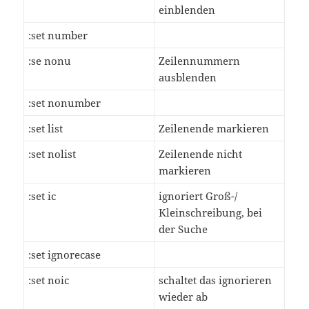
einblenden
:set number
:se nonu
Zeilennummern
ausblenden
:set nonumber
:set list
Zeilenende markieren
:set nolist
Zeilenende nicht
markieren
:set ic
ignoriert Groß-/
Kleinschreibung, bei
der Suche
:set ignorecase
:set noic
schaltet das ignorieren
wieder ab