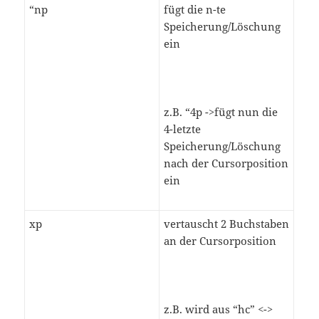
“np
fügt die n-te
Speicherung/Löschung
ein
z.B. “4p ->fügt nun die
4-letzte
Speicherung/Löschung
nach der Cursorposition
ein
xp
vertauscht 2 Buchstaben
an der Cursorposition
z.B. wird aus “hc” <->