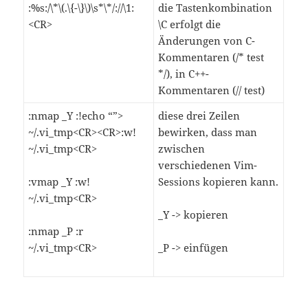
:%s:/\*\(.\{-\}\)\s*\*/://\1:
die Tastenkombination
<CR>
\C erfolgt die
Änderungen von C-
Kommentaren (/* test
*/), in C++-
Kommentaren (// test)
:nmap _Y :!echo “”>
diese drei Zeilen
~/.vi_tmp<CR><CR>:w!
bewirken, dass man
~/.vi_tmp<CR>
zwischen
verschiedenen Vim-
:vmap _Y :w!
Sessions kopieren kann.
~/.vi_tmp<CR>
_Y -> kopieren
:nmap _P :r
~/.vi_tmp<CR>
_P -> einfügen