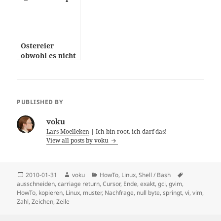
Ostereier
obwohl es nicht
Ostern ist
PUBLISHED BY
voku
Lars Moelleken
| Ich bin root, ich darf das!
View all posts by voku
Posted
Author
Categories
Tags
2010-01-31
voku
HowTo
,
Linux
,
Shell / Bash
on
ausschneiden
,
carriage return
,
Cursor
,
Ende
,
exakt
,
gci
,
gvim
,
HowTo
,
kopieren
,
Linux
,
muster
,
Nachfrage
,
null byte
,
springt
,
vi
,
vim
,
Zahl
,
Zeichen
,
Zeile