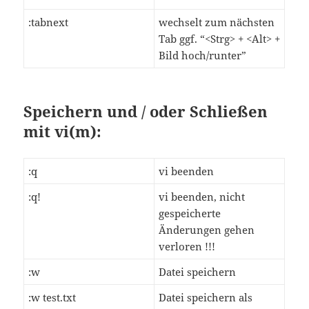
:tabnext
wechselt zum nächsten
Tab ggf. “<Strg> + <Alt> +
Bild hoch/runter”
Speichern und / oder Schließen
mit vi(m):
:q
vi beenden
:q!
vi beenden, nicht
gespeicherte
Änderungen gehen
verloren !!!
:w
Datei speichern
:w test.txt
Datei speichern als