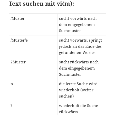
Text suchen mit vi(m):
/Muster
sucht vorwärts nach
dem eingegebenem
Suchmuster
/Muster/e
sucht vorwärts, springt
jedoch an das Ende des
gefundenen Wortes
?Muster
sucht rückwärts nach
dem eingegebenem
Suchmuster
n
die letzte Suche wird
wiederholt (weiter
suchen)
?
wiederholt die Suche –
rückwärts