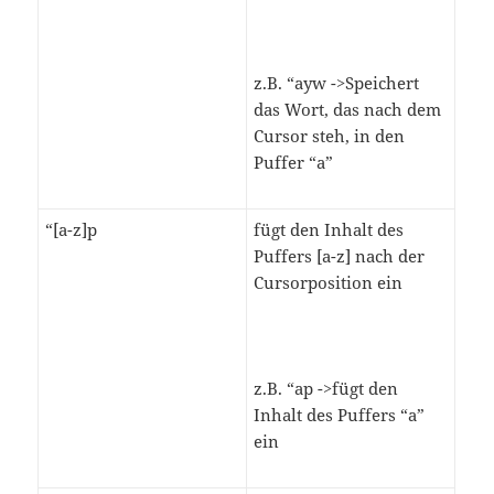
z.B. “ayw ->Speichert
das Wort, das nach dem
Cursor steh, in den
Puffer “a”
“[a-z]p
fügt den Inhalt des
Puffers [a-z] nach der
Cursorposition ein
z.B. “ap ->fügt den
Inhalt des Puffers “a”
ein