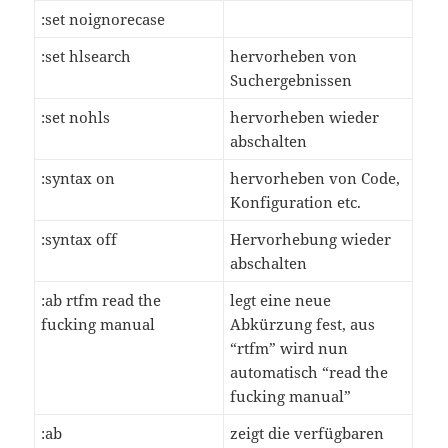
:set noignorecase
:set hlsearch
hervorheben von
Suchergebnissen
:set nohls
hervorheben wieder
abschalten
:syntax on
hervorheben von Code,
Konfiguration etc.
:syntax off
Hervorhebung wieder
abschalten
:ab rtfm read the
legt eine neue
fucking manual
Abkürzung fest, aus
“rtfm” wird nun
automatisch “read the
fucking manual”
:ab
zeigt die verfügbaren