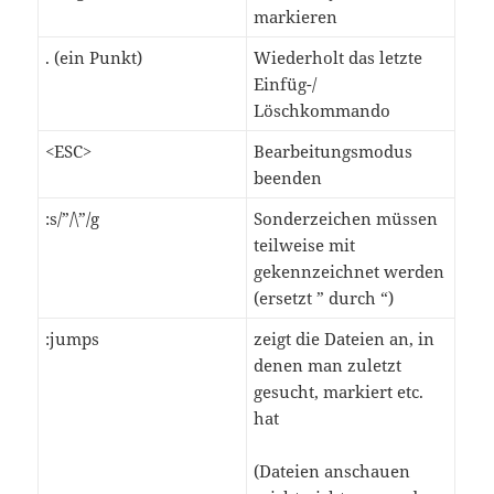
markieren
. (ein Punkt)
Wiederholt das letzte
Einfüg-/
Löschkommando
<ESC>
Bearbeitungsmodus
beenden
:s/”/\”/g
Sonderzeichen müssen
teilweise mit
gekennzeichnet werden
(ersetzt ” durch “)
:jumps
zeigt die Dateien an, in
denen man zuletzt
gesucht, markiert etc.
hat
(Dateien anschauen