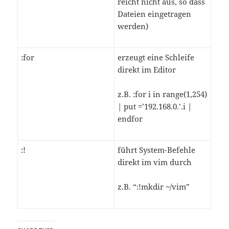
reicht nicht aus, so dass
Dateien eingetragen
werden)
:for
erzeugt eine Schleife
direkt im Editor
z.B. :for i in range(1,254)
| put =’192.168.0.’.i |
endfor
:!
führt System-Befehle
direkt im vim durch
z.B. “
:!mkdir ~/vim”