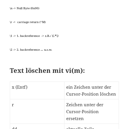
\n -> Null Byte (0x00)
\r -> carriage return (^M)
\(.*\)
\1 -> 1. backreference -> z.B.:
\2 -> 2. backreference … u.s.w.
Text löschen mit vi(m):
x (Entf)
ein Zeichen unter der
Cursor-Position löschen
r
Zeichen unter der
Cursor-Position
ersetzen
dd
aktuelle Zeile