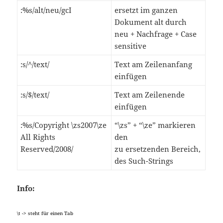
:%s/alt/neu/gcI
ersetzt im ganzen
Dokument alt durch
neu + Nachfrage + Case
sensitive
:s/^/text/
Text am Zeilenanfang
einfügen
:s/$/text/
Text am Zeilenende
einfügen
:%s/Copyright \zs2007\ze
“\zs” + “\ze” markieren
All Rights
den
Reserved/2008/
zu ersetzenden Bereich,
des Such-Strings
Info:
\t -> steht für einen Tab