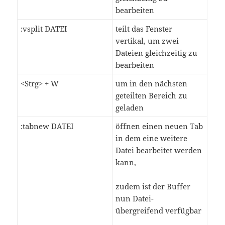
bearbeiten
:vsplit DATEI
teilt das Fenster
vertikal, um zwei
Dateien gleichzeitig zu
bearbeiten
<Strg> + W
um in den nächsten
geteilten Bereich zu
geladen
:tabnew DATEI
öffnen einen neuen Tab
in dem eine weitere
Datei bearbeitet werden
kann,
zudem ist der Buffer
nun Datei-
übergreifend verfügbar