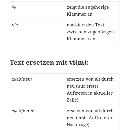
%
zeigt die zugehörige
Klammer an
v%
markiert den Text
zwischen zugehörigen
Klammern an
Text ersetzen mit vi(m):
:s/alt/neu/
ersetzen von alt durch
neu (nur erstes
Auftreten in aktueller
Zeile)
:s/alt/neu/c
ersetzen von alt durch
neu (erste Auftreten +
Nachfrage)