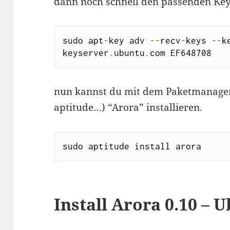
dann noch schnell den passenden Key
sudo apt
-
key adv 
--
recv
-
keys 
--
k
keyserver
.
ubuntu
.
com EF648708
nun kannst du mit dem Paketmanager 
aptitude…) “Arora” installieren.
sudo aptitude install arora
Install Arora 0.10 – 