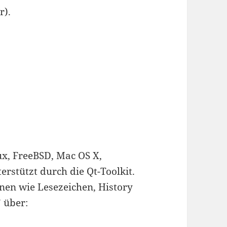
r).
ux, FreeBSD, Mac OS X,
stützt durch die Qt-Toolkit.
en wie Lesezeichen, History
 über: