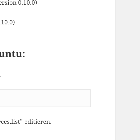
rsion 0.10.0)
.10.0)
buntu:
…
s.list” editieren.