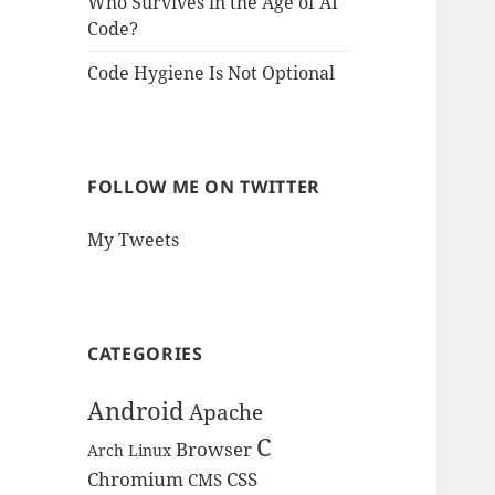
Who Survives in the Age of AI
Code?
Code Hygiene Is Not Optional
FOLLOW ME ON TWITTER
My Tweets
CATEGORIES
Android
Apache
C
Browser
Arch Linux
Chromium
CSS
CMS