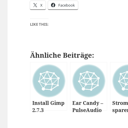
X
Facebook
LIKE THIS:
Ähnliche Beiträge:
Install Gimp
Ear Candy –
Stro
2.7.3
PulseAudio
spare
Manager
Ubun