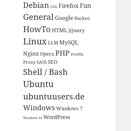
Debian
Fun
Firefox
ESXi
General
Google
Hacken
HowTo
HTML
jQuery
Linux
MySQL
LLM
PHP
Nginx
Opera
Postfix
SEO
Proxy
SASS
Shell / Bash
Ubuntu
ubuntuusers.de
Windows
Windows 7
WordPress
Windows 10