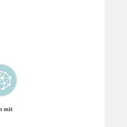
m
n mit
tu