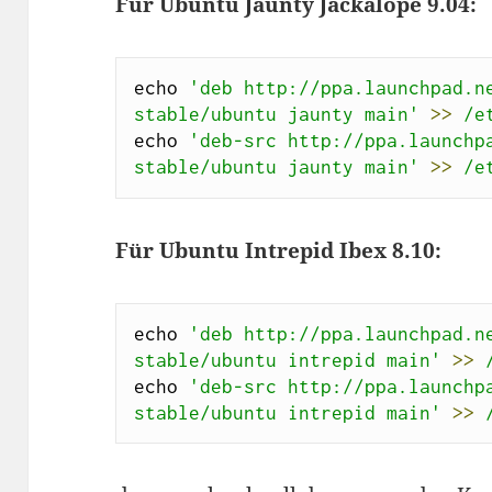
Für Ubuntu Jaunty Jackalope 9.04:
echo 
'deb http://ppa.launchpad.n
stable/ubuntu jaunty main'
>>
/e
echo 
'deb-src http://ppa.launchp
stable/ubuntu jaunty main'
>>
/e
Für Ubuntu Intrepid Ibex 8.10:
echo 
'deb http://ppa.launchpad.n
stable/ubuntu intrepid main'
>>
echo 
'deb-src http://ppa.launchp
stable/ubuntu intrepid main'
>>