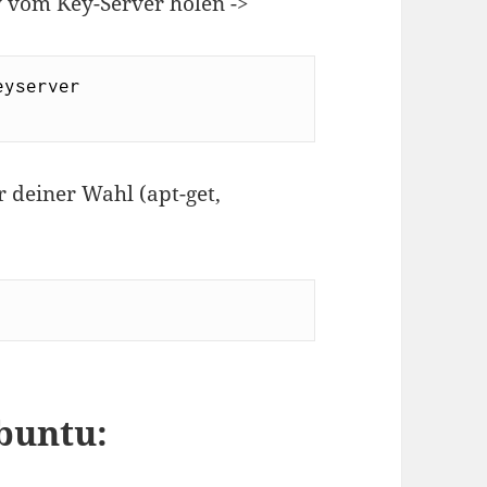
 vom Key-Server holen ->
eyserver 
deiner Wahl (apt-get,
Ubuntu: