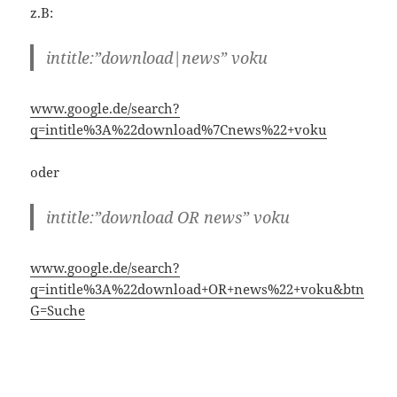
oder
intitle:”download OR news” voku
www.google.de/search?
q=intitle%3A%22download+OR+news%22+voku&btn
G=Suche
site:test.de
< - im Suchfeld, bewirkt, dass google nur noch
Ergebnisse anzeigt, die von der Webseite "test.de"
stammen.