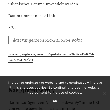
daterange:2454624-2455354 voku
www.google.de/search?q=daterange%3A2454624-
2455354+voku
&as_qdr=d/w/m/y
Das hinzufügen von “
&as_qdr=d/w/m/y
” in die URL
von google bewirkt, dass man nur die
Suchergebnisse der vergangenen Tage, Wochen…
In order to optimize the website and to continuously improve
angezeigt bekommt.
it, this site uses cookies. By continuing to use the website,
you consent to the use of cookies.
&as_qdr=d
-> 1 Tag (day)
OK