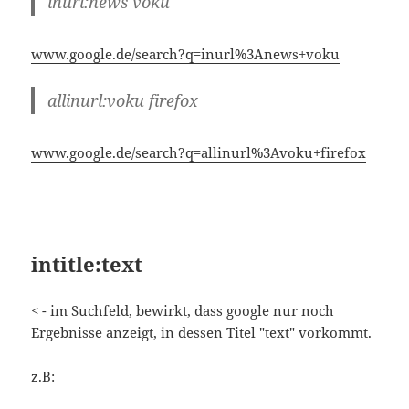
www.google.de/search?q=allinurl%3Avoku+firefox
intitle:text
< - im Suchfeld, bewirkt, dass google nur noch
Ergebnisse anzeigt, in dessen Titel "text" vorkommt.
z.B:
intitle:e107 voku
www.google.de/search?q=intitle%3Ae107+voku
allintitle: download news voku