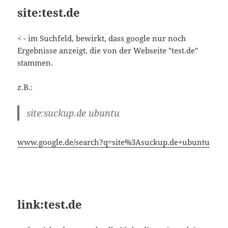
z.B.:
site:suckup.de ubuntu
www.google.de/search?q=site%3Asuckup.de+ubuntu
link:test.de
< - bewirkt, dass google alle Links die zu "test.de"
zeigen anzeigt.
z.B.:
link:www.heise.de -site:heise.de