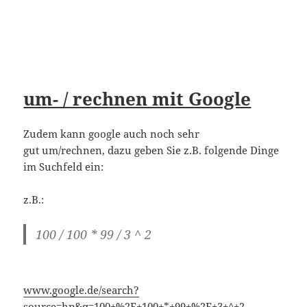
Zudem kann google auch noch sehr
gut um/rechnen, dazu geben Sie z.B. folgende Dinge
im Suchfeld ein:
z.B.:
100 / 100 * 99 / 3 ^ 2
www.google.de/search?
source=hp&q=100+%2F+100+*+99+%2F+3+^+2
sin(90) / cos (45)
www.google.de/search?
q=sin%2890%29+%2F+cos+%2845%29