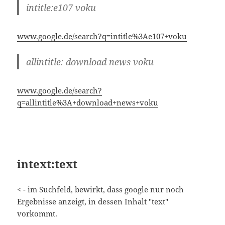
www.google.de/search?
q=allintitle%3A+download+news+voku
intext:text
< - im Suchfeld, bewirkt, dass google nur noch
Ergebnisse anzeigt, in dessen Inhalt "text"
vorkommt.
z.B.:
intext:bash voku
www.google.de/search?q=intext%3Abash+voku