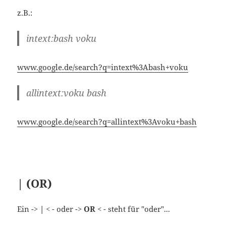
allintext:voku bash
www.google.de/search?q=allintext%3Avoku+bash
| (OR)
Ein ->
|
< - oder ->
OR
< - steht für "oder"...
z.B:
intitle:”download|news” voku
www.google.de/search?
q=intitle%3A%22download%7Cnews%22+voku