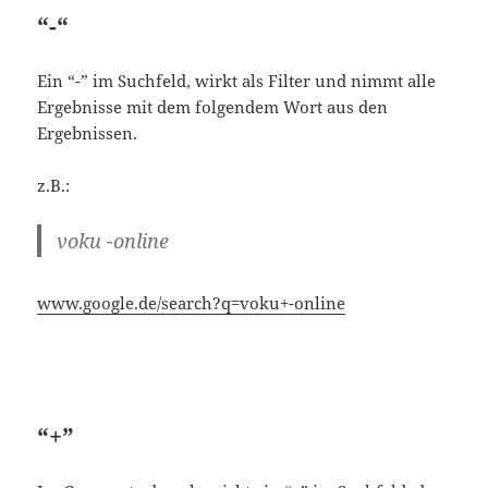
z.B.:
voku -online
www.google.de/search?q=voku+-online
“+”
Im Gegensatz dazu bewirkt ein “+” im Suchfeld, dass
das folgende Wort auf jedenfall im Ergebnis
vorhanden sein muss.
z.B.:
voku +online