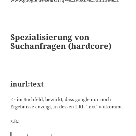
Suchanfragen (hardcore)
inurl:text
< - im Suchfeld, bewirkt, dass google nur noch
Ergebnisse anzeigt, in dessen URL "text" vorkommt.
z.B.:
inurl:news voku
www.google.de/search?q=inurl%3Anews+voku
allinurl:voku firefox