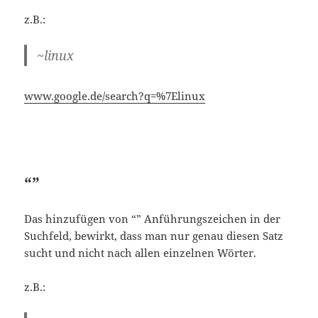
“”
Das hinzufügen von “” Anführungszeichen in der
Suchfeld, bewirkt, dass man nur genau diesen Satz
sucht und nicht nach allen einzelnen Wörter.
z.B.:
“Dieser Blog-Eintrag wird immer oben
stehen bleiben”
www.google.de/search?q=%22Dieser+Blog-
Eintrag+wird+immer+oben+stehen+bleiben%22