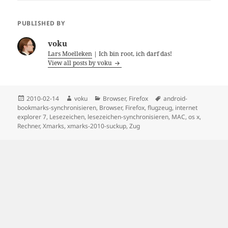
PUBLISHED BY
voku
Lars Moelleken
| Ich bin root, ich darf das!
View all posts by voku
Posted
Author
Categories
Tags
2010-02-14
voku
Browser
,
Firefox
android-
on
bookmarks-synchronisieren
,
Browser
,
Firefox
,
flugzeug
,
internet
explorer 7
,
Lesezeichen
,
lesezeichen-synchronisieren
,
MAC
,
os x
,
Rechner
,
Xmarks
,
xmarks-2010-suckup
,
Zug