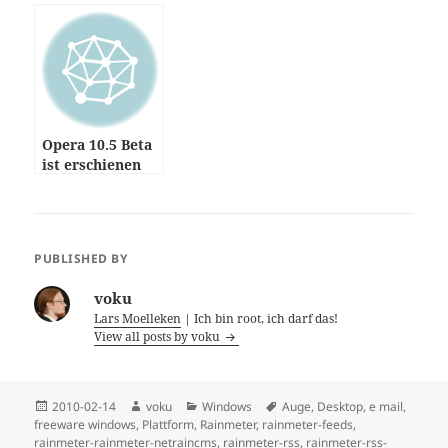
funktioniert
Windows
Opera 10.5 Beta
ist erschienen
PUBLISHED BY
voku
Lars Moelleken
| Ich bin root, ich darf das!
View all posts by voku
Posted
Author
Categories
Tags
2010-02-14
voku
Windows
Auge
,
Desktop
,
e mail
,
on
freeware windows
,
Plattform
,
Rainmeter
,
rainmeter-feeds
,
rainmeter-rainmeter-netraincms
,
rainmeter-rss
,
rainmeter-rss-