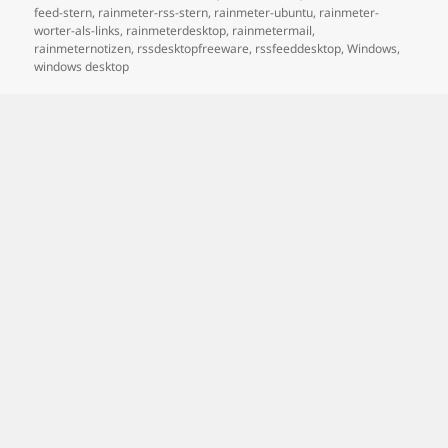
feed-stern
,
rainmeter-rss-stern
,
rainmeter-ubuntu
,
rainmeter-
worter-als-links
,
rainmeterdesktop
,
rainmetermail
,
rainmeternotizen
,
rssdesktopfreeware
,
rssfeeddesktop
,
Windows
,
windows desktop