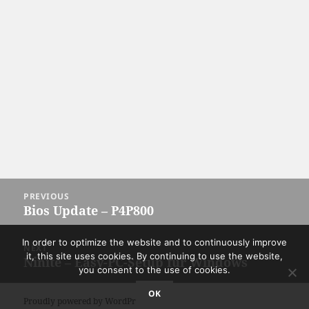
Post
PREVIOUS
navigation
Bios Update – P4P800
Previous
post:
In order to optimize the website and to continuously improve
NEXT
it, this site uses cookies. By continuing to use the website,
Ninite – Easy-PC-Setup für Windows
Next
you consent to the use of cookies.
post:
OK
Proudly powered by WordPress