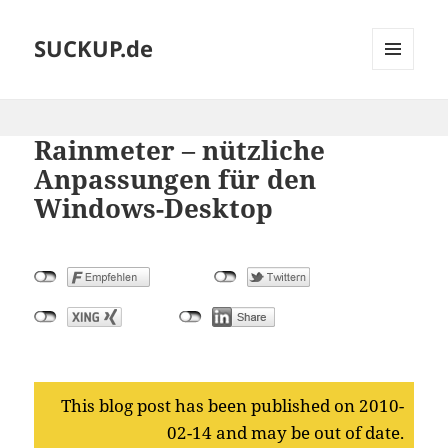
SUCKUP.de
MENU
AND
WIDGETS
Rainmeter – nützliche
Anpassungen für den
Windows-Desktop
This blog post has been published on 2010-
02-14 and may be out of date.