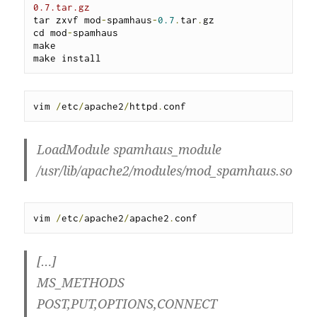
0.7.tar.gz
tar zxvf mod
-
spamhaus
-
0.7
.
tar
.
gz

cd mod
-
spamhaus

make

make install
vim 
/
etc
/
apache2
/
httpd
.
conf
LoadModule spamhaus_module
/usr/lib/apache2/modules/mod_spamhaus.so
vim 
/
etc
/
apache2
/
apache2
.
conf
[…]
MS_METHODS
POST,PUT,OPTIONS,CONNECT