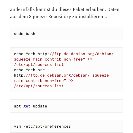
andernfalls kannst du dieses Paket erlauben, Daten
aus dem Squeeze-Repository zu installieren…
sudo bash
echo 
“
deb http
:
//ftp.de.debian.org/debian/ 
squeeze main contrib non-free” >> 
/etc/apt/sources.list
echo 
“
deb
-
src 
http
:
//ftp.de.debian.org/debian/ squeeze 
main contrib non-free” >> 
/etc/apt/sources.list
apt
-
get
 update
vim 
/
etc
/
apt
/
preferences