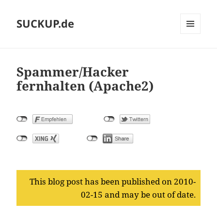
SUCKUP.de
MENU
AND
WIDGETS
Spammer/Hacker
fernhalten (Apache2)
This blog post has been published on 2010-
02-15 and may be out of date.