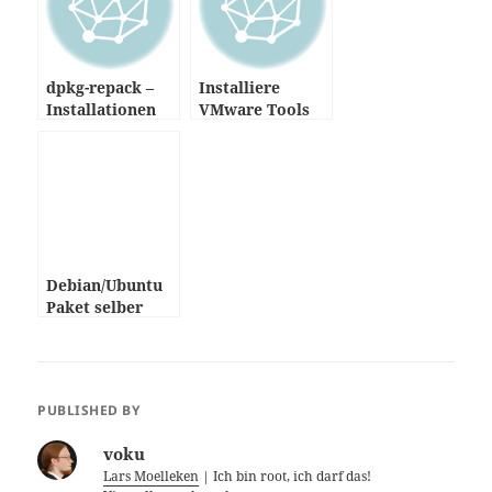
dpkg-repack –
Installiere
Installationen
VMware Tools
neu einpacken
auf Debian
Lenny
Debian/Ubuntu
Paket selber
bauen (Nginx)
PUBLISHED BY
voku
Lars Moelleken
| Ich bin root, ich darf das!