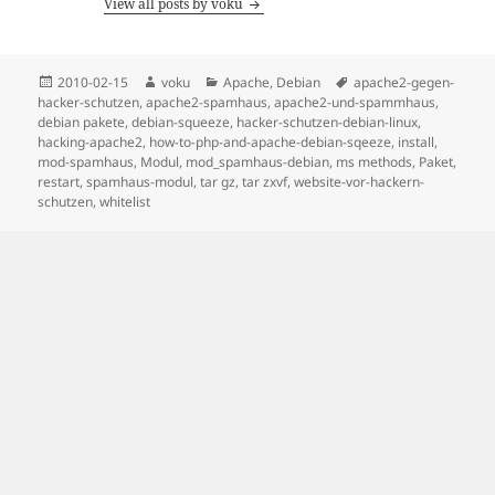
View all posts by voku
Posted
Author
Categories
Tags
2010-02-15
voku
Apache
,
Debian
apache2-gegen-
on
hacker-schutzen
,
apache2-spamhaus
,
apache2-und-spammhaus
,
debian pakete
,
debian-squeeze
,
hacker-schutzen-debian-linux
,
hacking-apache2
,
how-to-php-and-apache-debian-sqeeze
,
install
,
mod-spamhaus
,
Modul
,
mod_spamhaus-debian
,
ms methods
,
Paket
,
restart
,
spamhaus-modul
,
tar gz
,
tar zxvf
,
website-vor-hackern-
schutzen
,
whitelist