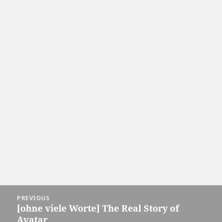
Post
PREVIOUS
navigation
[ohne viele Worte] The Real Story of
Previous
Avatar
post: