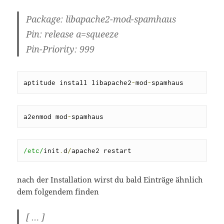
Package: libapache2-mod-spamhaus
Pin: release a=squeeze
Pin-Priority: 999
aptitude install libapache2
-
mod
-
spamhaus
a2enmod mod
-
spamhaus
/etc/
init
.
d
/
apache2 restart
nach der Installation wirst du bald Einträge ähnlich
dem folgendem finden
[ … ]