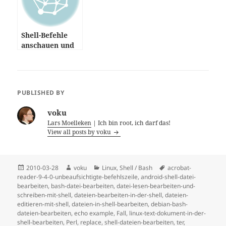
Shell-Befehle
anschauen und
ausführen
PUBLISHED BY
voku
Lars Moelleken
| Ich bin root, ich darf das!
View all posts by voku
Posted
Author
Categories
Tags
2010-03-28
voku
Linux
,
Shell / Bash
acrobat-
on
reader-9-4-0-unbeaufsichtigte-befehlszeile
,
android-shell-datei-
bearbeiten
,
bash-datei-bearbeiten
,
datei-lesen-bearbeiten-und-
schreiben-mit-shell
,
dateien-bearbeiten-in-der-shell
,
dateien-
editieren-mit-shell
,
dateien-in-shell-bearbeiten
,
debian-bash-
dateien-bearbeiten
,
echo example
,
Fall
,
linux-text-dokument-in-der-
shell-bearbeiten
,
Perl
,
replace
,
shell-dateien-bearbeiten
,
ter
,