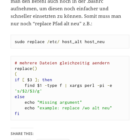
man den Befehl auch noch in der .bashrc
aufnehmen, um diesen noch einfacher und
schneller einsetzten zu können. Somit muss man
nur noch “replace Pfad alt neu” z.B.:
sudo replace 
/
etc
/
 host_alt host_neu
# mehrere Dateien gleichzeitig aendern
replace
()
{
if
[
 $3 
];
then
    find $1 
-
type f 
|
 xargs perl 
-
pi 
-
e 
's/$2/$3/g'
else
    echo 
"Missing argument"
    echo 
"example: replace /wo alt neu"
fi
SHARE THIS: