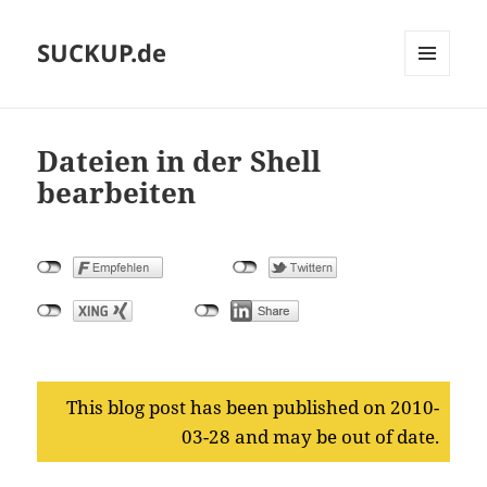
SUCKUP.de
MENU
AND
WIDGETS
Dateien in der Shell
bearbeiten
This blog post has been published on 2010-
03-28 and may be out of date.