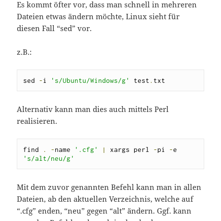
Es kommt öfter vor, dass man schnell in mehreren
Dateien etwas ändern möchte, Linux sieht für
diesen Fall “sed” vor.
z.B.:
sed 
-
i 
's/Ubuntu/Windows/g'
 test
.
txt
Alternativ kann man dies auch mittels Perl
realisieren.
find 
.
-
name 
'.cfg'
|
 xargs perl 
-
pi 
-
e 
's/alt/neu/g'
Mit dem zuvor genannten Befehl kann man in allen
Dateien, ab den aktuellen Verzeichnis, welche auf
“.cfg” enden, “neu” gegen “alt” ändern. Ggf. kann