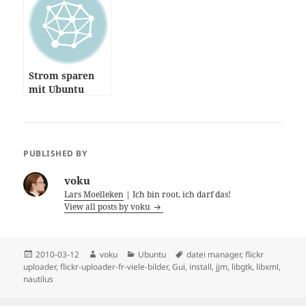
Strom sparen
mit Ubuntu
PUBLISHED BY
voku
Lars Moelleken
| Ich bin root, ich darf das!
View all posts by voku
Posted
Author
Categories
Tags
2010-03-12
voku
Ubuntu
datei manager
,
flickr
on
uploader
,
flickr-uploader-fr-viele-bilder
,
Gui
,
install
,
jjm
,
libgtk
,
libxml
,
nautilus