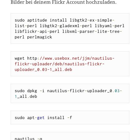
Bilder bei deinem Flickr Account hochzuladen.
sudo aptitude install libgtk2
-
ex
-
simple
-
list
-
perl libgtk2
-
gladexml
-
perl libyaml
-
perl 
libflickr
-
api
-
perl libxml
-
parser
-
lite
-
tree
-
perl perlmagick
wget http
:
//www.usebox.net/jjm/nautilus-
flickr-uploader/deb/nautilus-flickr-
uploader_0.03-1_all.deb
sudo dpkg 
-
i nautilus
-
flickr
-
uploader_0
.
03
-
1
_all
.
deb
sudo apt
-
get
 install 
-
f
nautilus 
-
q