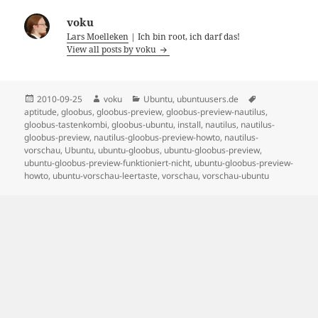
voku
Lars Moelleken
| Ich bin root, ich darf das!
View all posts by voku
Posted
Author
Categories
Tags
2010-09-25
voku
Ubuntu
,
ubuntuusers.de
on
aptitude
,
gloobus
,
gloobus-preview
,
gloobus-preview-nautilus
,
gloobus-tastenkombi
,
gloobus-ubuntu
,
install
,
nautilus
,
nautilus-
gloobus-preview
,
nautilus-gloobus-preview-howto
,
nautilus-
vorschau
,
Ubuntu
,
ubuntu-gloobus
,
ubuntu-gloobus-preview
,
ubuntu-gloobus-preview-funktioniert-nicht
,
ubuntu-gloobus-preview-
howto
,
ubuntu-vorschau-leertaste
,
vorschau
,
vorschau-ubuntu