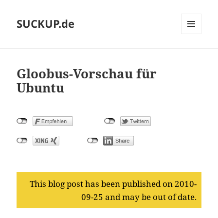
SUCKUP.de
MENU
AND
WIDGETS
Gloobus-Vorschau für
Ubuntu
This blog post has been published on 2010-
09-25 and may be out of date.