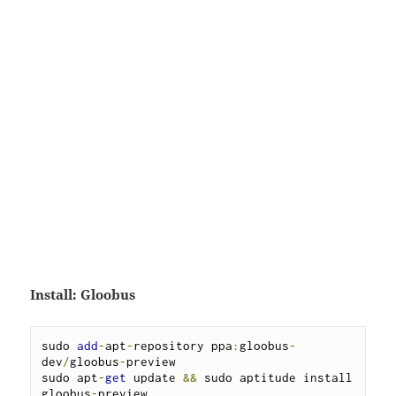
Install: Gloobus
sudo 
add
-
apt
-
repository ppa
:
gloobus
-
dev
/
gloobus
-
preview

sudo apt
-
get
 update 
&&
 sudo aptitude install 
gloobus
-
preview