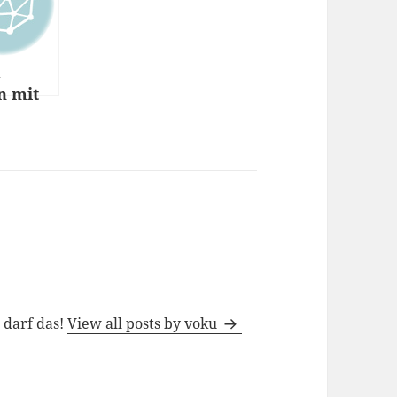
m
n mit
tu
h darf das!
View all posts by voku