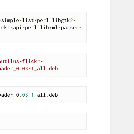
-
simple
-
list
-
perl libgtk2
-
ickr
-
api
-
perl libxml
-
parser
-
autilus-flickr-
oader_0.03-1_all.deb
oader_0
.
03
-
1
_all
.
deb