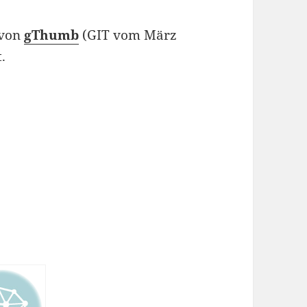
 von
gThumb
(GIT vom März
.