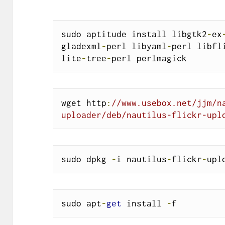
sudo aptitude install libgtk2
-
ex
gladexml
-
perl libyaml
-
perl libfl
lite
-
tree
-
perl perlmagick
wget http
:
//www.usebox.net/jjm/n
uploader/deb/nautilus-flickr-upl
sudo dpkg 
-
i nautilus
-
flickr
-
upl
sudo apt
-
get
 install 
-
f