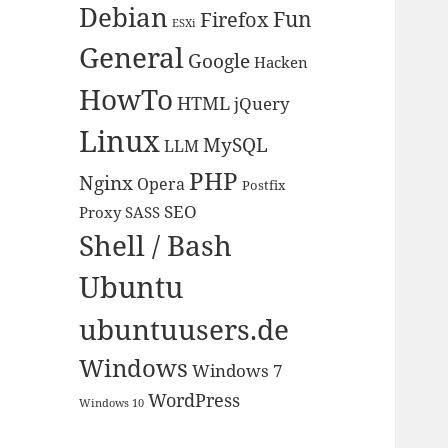
Debian
Fun
Firefox
ESXi
General
Google
Hacken
HowTo
HTML
jQuery
Linux
MySQL
LLM
PHP
Nginx
Opera
Postfix
SEO
Proxy
SASS
Shell / Bash
Ubuntu
ubuntuusers.de
Windows
Windows 7
WordPress
Windows 10