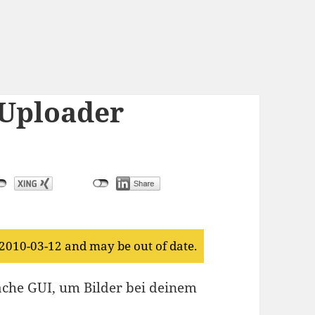
 Uploader
 2010-03-12 and may be out of date.
fache GUI, um Bilder bei deinem