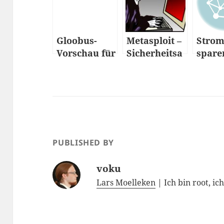
Gloobus-
Metasploit –
Stro
Vorschau für
Sicherheitsa
spare
Ubuntu
nalyse im
Ubun
Netzwerk
PUBLISHED BY
voku
Lars Moelleken
| Ich bin root, ic