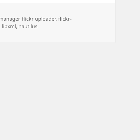
 manager
,
flickr uploader
,
flickr-
,
libxml
,
nautilus