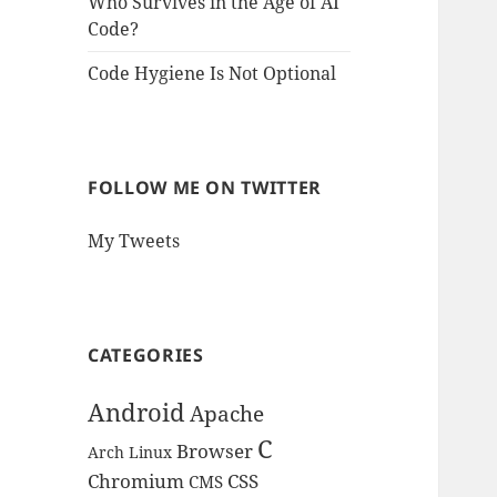
Who Survives in the Age of AI
Code?
Code Hygiene Is Not Optional
FOLLOW ME ON TWITTER
My Tweets
CATEGORIES
Android
Apache
C
Browser
Arch Linux
Chromium
CSS
CMS