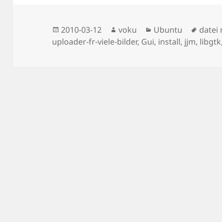
Posted
Author
Categories
Tags
2010-03-12
voku
Ubuntu
datei
on
uploader-fr-viele-bilder
,
Gui
,
install
,
jjm
,
libgtk