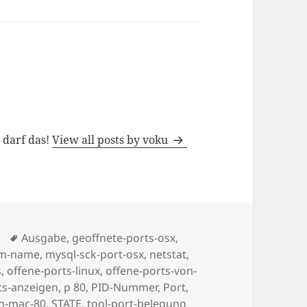
h darf das!
View all posts by voku
Tags
Ausgabe
,
geoffnete-ports-osx
,
mm-name
,
mysql-sck-port-osx
,
netstat
,
s
,
offene-ports-linux
,
offene-ports-von-
rts-anzeigen
,
p 80
,
PID-Nummer
,
Port
,
en-mac-80
,
STATE
,
tool-port-belegung