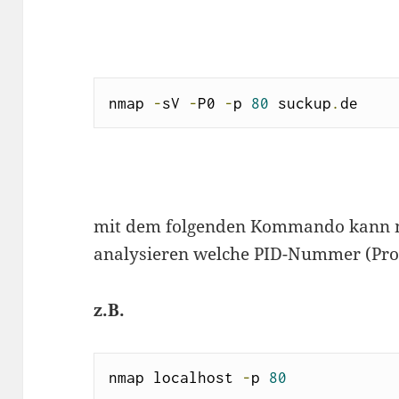
nmap 
-
sV 
-
P0 
-
p 
80
 suckup
.
de
mit dem folgenden Kommando kann m
analysieren welche PID-Nummer (Pro
z.B.
nmap localhost 
-
p 
80