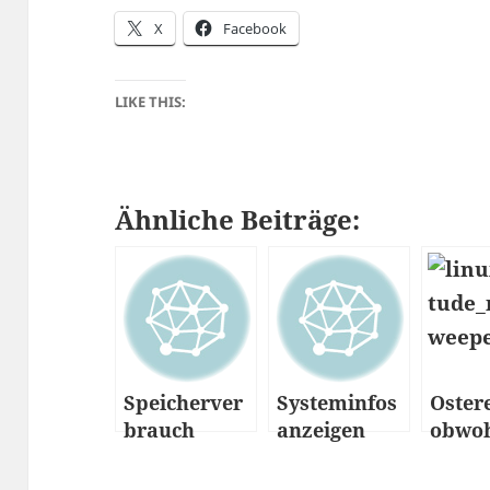
X
Facebook
LIKE THIS:
Ähnliche Beiträge:
Speicherver
Systeminfos
Oster
brauch
anzeigen
obwoh
anzeigen
lassen
nicht
lassen
ist