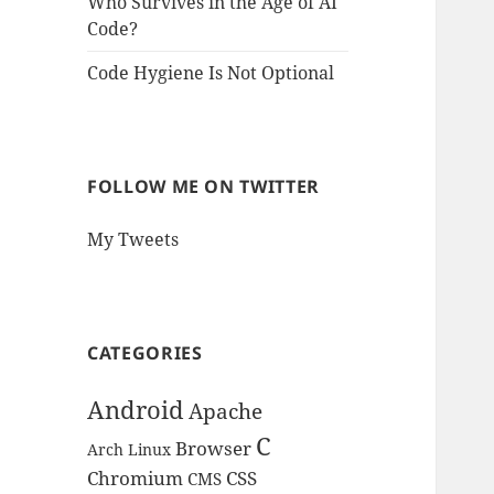
Who Survives in the Age of AI
Code?
Code Hygiene Is Not Optional
FOLLOW ME ON TWITTER
My Tweets
CATEGORIES
Android
Apache
C
Browser
Arch Linux
Chromium
CSS
CMS