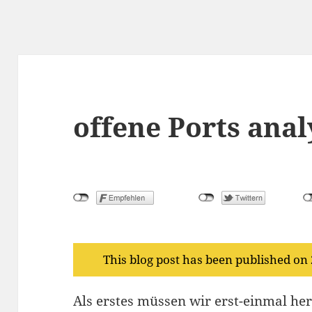
offene Ports anal
This blog post has been published on
Als erstes müssen wir erst-einmal he