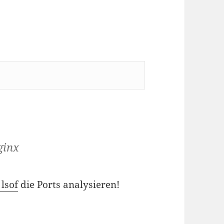
ginx
 lsof
die Ports analysieren!