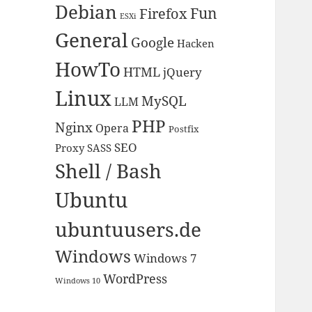
Debian
Fun
Firefox
ESXi
General
Google
Hacken
HowTo
HTML
jQuery
Linux
MySQL
LLM
PHP
Nginx
Opera
Postfix
SEO
Proxy
SASS
Shell / Bash
Ubuntu
ubuntuusers.de
Windows
Windows 7
WordPress
Windows 10