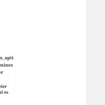
eier
l es
 Ostern