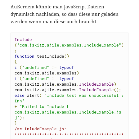
Außerdem könnte man JavaScript Dateien
dynamisch nachladen, so dass diese nur geladen
werden wenn man diese auch braucht.
Include
(
"com.iskitz.ajile.examples.IncludeExample"
)
;
function
 testInclude
()
{
if
(
"undefined"
!=
typeof
com
.
iskitz
.
ajile
.
examples
)
if
(
"undefined"
!=
typeof
com
.
iskitz
.
ajile
.
examples
.
IncludeExample
)
com
.
iskitz
.
ajile
.
examples
.
IncludeExample
();
else
 alert
(
"Include test was unsuccessful :
(nn"
+
"Failed to Include [ 
com.iskitz.ajile.examples.IncludeExample.js 
]"
);
}
/** InludeExample.js: 
********************************************