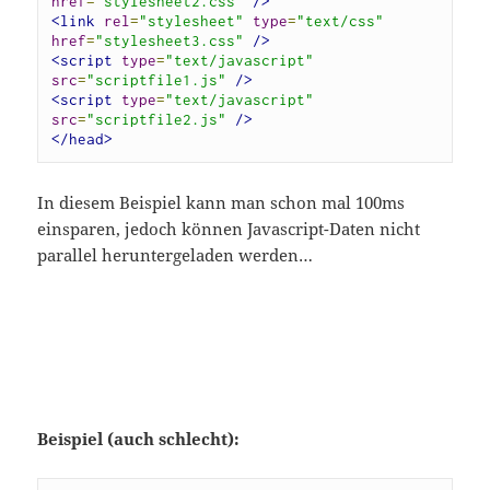
href
=
"stylesheet2.css"
/>
<link
rel
=
"stylesheet"
type
=
"text/css"
href
=
"stylesheet3.css"
/>
<script
type
=
"text/javascript"
src
=
"scriptfile1.js"
/>
<script
type
=
"text/javascript"
src
=
"scriptfile2.js"
/>
</head>
In diesem Beispiel kann man schon mal 100ms
einsparen, jedoch können Javascript-Daten nicht
parallel heruntergeladen werden…
Beispiel (auch schlecht):