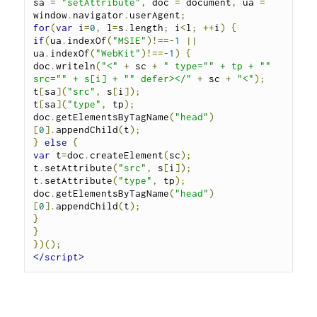
sa 
=
"setAttribute"
,
 doc 
=
 document
,
 ua 
=
window
.
navigator
.
userAgent
;
for
(
var
 i
=
0
,
 l
=
s
.
length
;
 i
<
l
;
++
i
)
{
if
(
ua
.
indexOf
(
"MSIE"
)!==-
1
||
ua
.
indexOf
(
"WebKit"
)!==-
1
)
{
doc
.
writeln
(
"<"
+
 sc 
+
" type="" + tp + "" 
src="" + s[i] + "" defer></"
+
 sc 
+
"<"
);
t
[
sa
](
"src"
,
 s
[
i
]);
t
[
sa
](
"type"
,
 tp
);
doc
.
getElementsByTagName
(
"head"
)
[
0
].
appendChild
(
t
);
}
else
{
var
 t
=
doc
.
createElement
(
sc
);
t
.
setAttribute
(
"src"
,
 s
[
i
]);
t
.
setAttribute
(
"type"
,
 tp
);
doc
.
getElementsByTagName
(
"head"
)
[
0
].
appendChild
(
t
);
}
}
})();
</script>