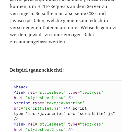
können, um HTTP-Requests an dem Server zu
verringern. So sollte man also seine CSS- und
Javascript-Daten, welche gemeinsam jedoch in
verschiedenen Dateien auf einer Webseite genutzt
werden, jeweils zu einer einzigen Datei
zusammengefasst werden.
Beispiel (ganz schlecht):
<head>
<link
rel
=
"stylesheet"
type
=
"text/css"
href
=
"stylesheet1.css"
/>
<script
type
=
"text/javascript"
src
=
"scriptfile1.js"
/>
< script 
type="text/javascript" src="scriptfile2.js" 
<link
rel
=
"stylesheet"
type
=
"text/css"
href
=
"stylesheet2.css"
/>