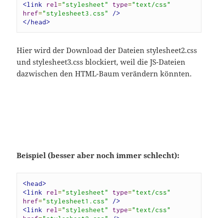
<link
rel
=
"stylesheet"
type
=
"text/css"
href
=
"stylesheet3.css"
/>
</head>
Hier wird der Download der Dateien stylesheet2.css
und stylesheet3.css blockiert, weil die JS-Dateien
dazwischen den HTML-Baum verändern könnten.
Beispiel (besser aber noch immer schlecht):
<head>
<link
rel
=
"stylesheet"
type
=
"text/css"
href
=
"stylesheet1.css"
/>
<link
rel
=
"stylesheet"
type
=
"text/css"