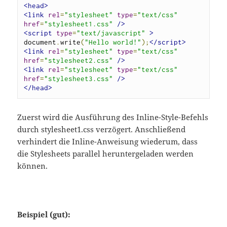
<head>
<link
rel
=
"stylesheet"
type
=
"text/css"
href
=
"stylesheet1.css"
/>
<script
type
=
"text/javascript"
>
document
.
write
(
"Hello world!"
);
</script>
<link
rel
=
"stylesheet"
type
=
"text/css"
href
=
"stylesheet2.css"
/>
<link
rel
=
"stylesheet"
type
=
"text/css"
href
=
"stylesheet3.css"
/>
</head>
Zuerst wird die Ausführung des Inline-Style-Befehls
durch stylesheet1.css verzögert. Anschließend
verhindert die Inline-Anweisung wiederum, dass
die Stylesheets parallel heruntergeladen werden
können.
Beispiel (gut):