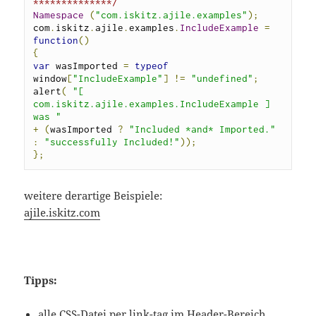
**************/
Namespace
(
"com.iskitz.ajile.examples"
);
com
.
iskitz
.
ajile
.
examples
.
IncludeExample
=
function
()
{
var
 wasImported 
=
typeof
window
[
"IncludeExample"
]
!=
"undefined"
;
alert
(
"[ 
com.iskitz.ajile.examples.IncludeExample ] 
was "
+
(
wasImported 
?
"Included *and* Imported."
:
"successfully Included!"
));
};
weitere derartige Beispiele:
ajile.iskitz.com
Tipps:
alle CSS-Datei per link-tag im Header-Bereich