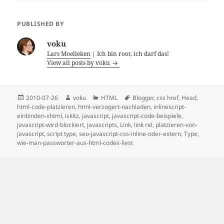
PUBLISHED BY
voku
Lars Moelleken
| Ich bin root, ich darf das!
View all posts by voku
Posted
Author
Categories
Tags
2010-07-26
voku
HTML
Blogger
,
css href
,
Head
,
on
html-code-platzieren
,
html-verzogert-nachladen
,
inlinescript-
einbinden-xhtml
,
iskitz
,
javascript
,
javascript-code-beispiele
,
javascript-wird-blockiert
,
javascripts
,
Link
,
link rel
,
platzieren-von-
javascript
,
script type
,
seo-javascript-css-inline-oder-extern
,
Type
,
wie-man-passworter-aus-html-codes-liest