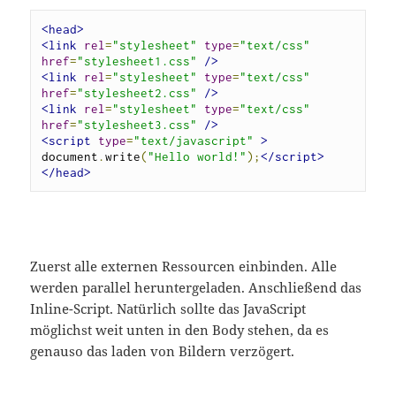
<head>
<link
rel
=
"stylesheet"
type
=
"text/css"
href
=
"stylesheet1.css"
/>
<link
rel
=
"stylesheet"
type
=
"text/css"
href
=
"stylesheet2.css"
/>
<link
rel
=
"stylesheet"
type
=
"text/css"
href
=
"stylesheet3.css"
/>
<script
type
=
"text/javascript"
>
document
.
write
(
"Hello world!"
);
</script>
</head>
Zuerst alle externen Ressourcen einbinden. Alle
werden parallel heruntergeladen. Anschließend das
Inline-Script. Natürlich sollte das JavaScript
möglichst weit unten in den Body stehen, da es
genauso das laden von Bildern verzögert.