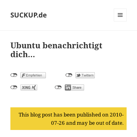
SUCKUP.de
MENU
AND
WIDGETS
Ubuntu benachrichtigt
dich…
This blog post has been published on 2010-
07-26 and may be out of date.