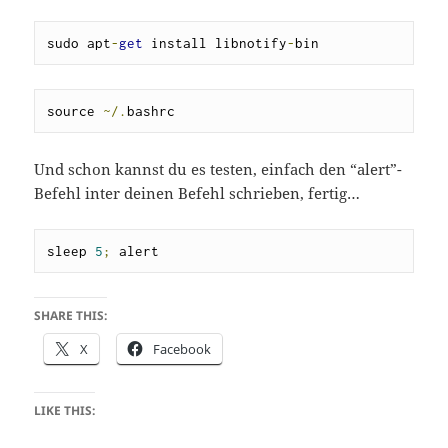
sudo apt
-
get
 install libnotify
-
bin
source 
~/.
bashrc
Und schon kannst du es testen, einfach den “alert”-
Befehl inter deinen Befehl schrieben, fertig…
sleep 
5
;
 alert
SHARE THIS:
X
Facebook
LIKE THIS: