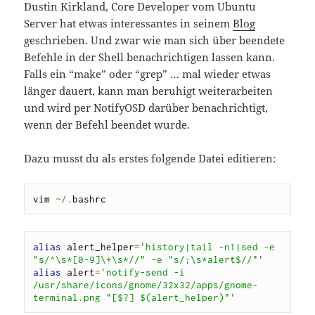
Dustin Kirkland, Core Developer vom Ubuntu
Server hat etwas interessantes in seinem
Blog
geschrieben. Und zwar wie man sich über beendete
Befehle in der Shell benachrichtigen lassen kann.
Falls ein “make” oder “grep” … mal wieder etwas
länger dauert, kann man beruhigt weiterarbeiten
und wird per NotifyOSD darüber benachrichtigt,
wenn der Befehl beendet wurde.
Dazu musst du als erstes folgende Datei editieren:
vim 
~/.
bashrc
alias
 alert_helper
=
'history|tail -n1|sed -e 
"s/^\s*[0-9]\+\s*//" -e "s/;\s*alert$//"'
alias
 alert
=
'notify-send -i 
/usr/share/icons/gnome/32x32/apps/gnome-
terminal.png "[$?] $(alert_helper)"'