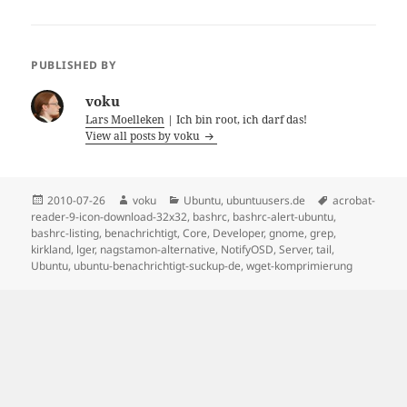
PUBLISHED BY
voku
Lars Moelleken
| Ich bin root, ich darf das!
View all posts by voku
Posted
Author
Categories
Tags
2010-07-26
voku
Ubuntu
,
ubuntuusers.de
acrobat-
on
reader-9-icon-download-32x32
,
bashrc
,
bashrc-alert-ubuntu
,
bashrc-listing
,
benachrichtigt
,
Core
,
Developer
,
gnome
,
grep
,
kirkland
,
lger
,
nagstamon-alternative
,
NotifyOSD
,
Server
,
tail
,
Ubuntu
,
ubuntu-benachrichtigt-suckup-de
,
wget-komprimierung