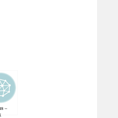
us –
k