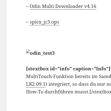
–
Odin Multi Downloader v4.16
–
spica_jc3.ops
[stextbox id=”info” caption=”Info”]
MultiTouch-Funktion bereits im Sam
LK2.09.1
) integriert, so dass du nur
How-To durchführen musst.[/stextbo