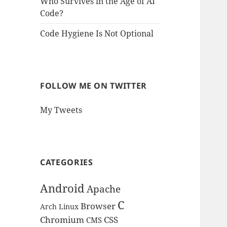
Who Survives in the Age of AI
Code?
Code Hygiene Is Not Optional
FOLLOW ME ON TWITTER
My Tweets
CATEGORIES
Android
Apache
C
Browser
Arch Linux
Chromium
CSS
CMS