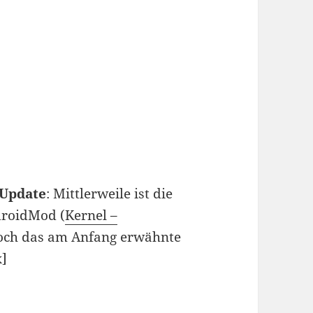
Update
: Mittlerweile ist die
droidMod (
Kernel –
 noch das am Anfang erwähnte
x]