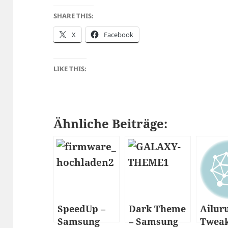
SHARE THIS:
X
Facebook
LIKE THIS:
Ähnliche Beiträge:
SpeedUp –
Dark Theme
Ailur
Samsung
– Samsung
Twea