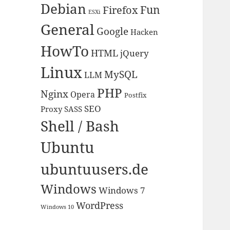
Debian
Fun
Firefox
ESXi
General
Google
Hacken
HowTo
HTML
jQuery
Linux
MySQL
LLM
PHP
Nginx
Opera
Postfix
SEO
Proxy
SASS
Shell / Bash
Ubuntu
ubuntuusers.de
Windows
Windows 7
WordPress
Windows 10