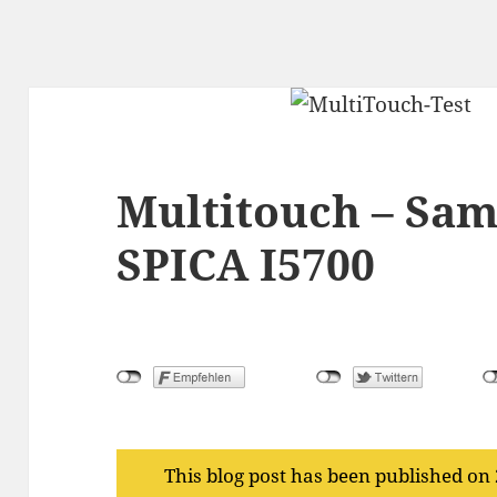
Multitouch – S
SPICA I5700
This blog post has been published on