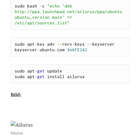
sudo bash 
-
c 
"echo 'deb 
http://ppa.launchpad.net/ailurus/ppa/ubuntu 
ubuntu_version main' >> 
/etc/apt/sources.list"
sudo apt
-
key adv 
--
recv
-
keys 
--
keyserver 
keyserver
.
ubuntu
.
com 
9A6FE242
sudo apt
-
get
 update

sudo apt
-
get
 install ailurus
Bild:
Ailurus