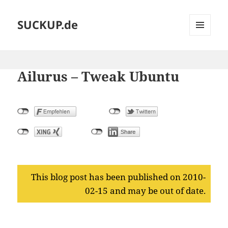
SUCKUP.de
MENU
AND
WIDGETS
Ailurus – Tweak Ubuntu
This blog post has been published on 2010-
02-15 and may be out of date.