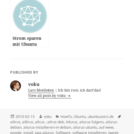
Strom sparen
mit Ubuntu
PUBLISHED BY
voku
Lars Moelleken
| Ich bin root, ich darf das!
View all posts by voku
Posted
Author
Categories
Tags
2010-02-15
voku
HowTo
,
Ubuntu
,
ubuntuusers.de
on
ailirus
,
aillirus
,
ailrus-
,
ailrus-deb
,
Ailurus
,
ailurus fulgens
,
ailurus-
debian
,
ailurus-installieren-in-debian
,
ailurus-ubuntu
,
auf www
,
google
,
install
,
ppa-ailurus
,
Software
,
software installieren
,
tweak-