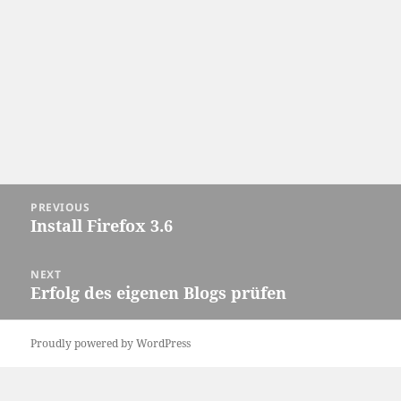
Post
PREVIOUS
navigation
Install Firefox 3.6
Previous
post:
NEXT
Erfolg des eigenen Blogs prüfen
Next
post:
Proudly powered by WordPress