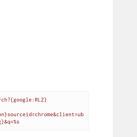
rch?{google:RLZ}
on}sourceid=chrome&client=ub
g}&q=%s