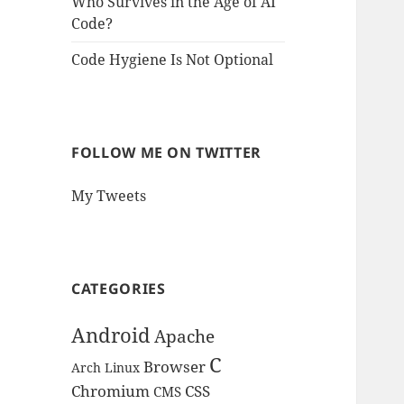
Who Survives in the Age of AI
Code?
Code Hygiene Is Not Optional
FOLLOW ME ON TWITTER
My Tweets
CATEGORIES
Android
Apache
C
Browser
Arch Linux
Chromium
CSS
CMS