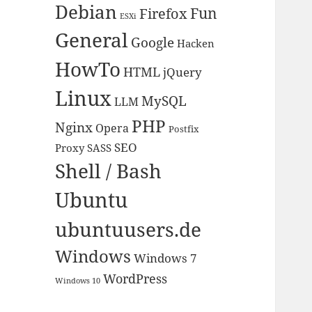
Debian
Fun
Firefox
ESXi
General
Google
Hacken
HowTo
HTML
jQuery
Linux
MySQL
LLM
PHP
Nginx
Opera
Postfix
SEO
Proxy
SASS
Shell / Bash
Ubuntu
ubuntuusers.de
Windows
Windows 7
WordPress
Windows 10