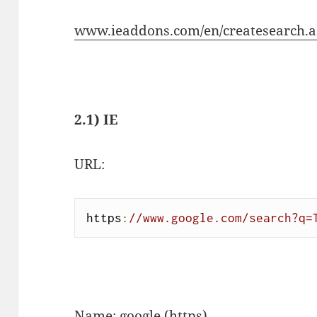
www.ieaddons.com/en/createsearch.
2.1) IE
URL:
https
:
//www.google.com/search?q=
Name
: google (https)