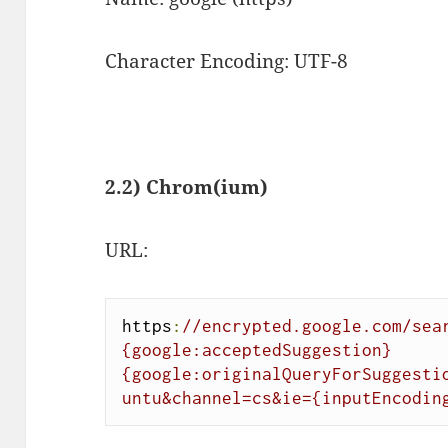
Character Encoding
: UTF-8
2.2) Chrom(ium)
URL:
https
:
//encrypted.google.com/sea
{google:acceptedSuggestion}
{google:originalQueryForSuggesti
untu&channel=cs&ie={inputEncodin