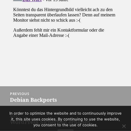
Post
PREVIOUS
navigation
Debian Backports
Previous
post:
In order to optimize the website and to continuously improve
NEXT
it, this site uses cookies. By continuing to use the website,
WordPress Sicherheit erhöhen
Next
you consent to the use of cookies.
post: