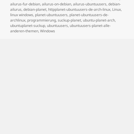
on
ailurus-fur-debian
,
ailurus-on-debian
,
ailurus-ubuntuusers
,
debian-
ailurus
,
debian-planet
,
httpplanet-ubuntuusers-de-arch-linux
,
Linux
,
linux windows
,
planet-ubuntuusers
,
planet-ubuntuusers-de-
archlinux
,
programmierung
,
suckup-planet
,
ubuntu-planet-arch
,
ubuntuplanet-suckup
,
ubuntuusers
,
ubuntuusers-planet-alle-
anderen-themen
,
Windows