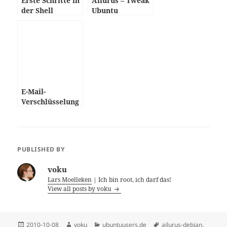
Erste Schritte in
Ailurus – Tweak
der Shell
Ubuntu
E-Mail-
Verschlüsselung
per GnuPG
PUBLISHED BY
voku
Lars Moelleken
| Ich bin root, ich darf das!
View all posts by voku
Posted
Author
Categories
Tags
2010-10-08
voku
ubuntuusers.de
ailurus-debian
,