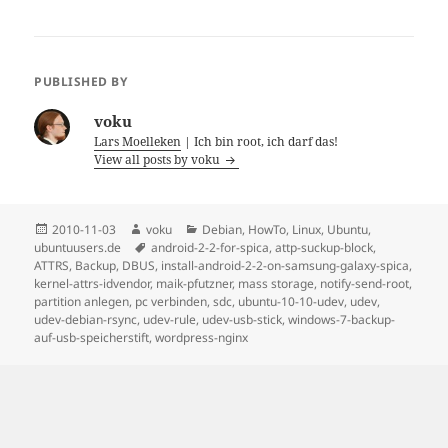
ng per HTTP
PUBLISHED BY
voku
Lars Moelleken
| Ich bin root, ich darf das!
View all posts by voku
Posted
Author
Categories
2010-11-03
voku
Debian
,
HowTo
,
Linux
,
Ubuntu
,
on
Tags
ubuntuusers.de
android-2-2-for-spica
,
attp-suckup-block
,
ATTRS
,
Backup
,
DBUS
,
install-android-2-2-on-samsung-galaxy-spica
,
kernel-attrs-idvendor
,
maik-pfutzner
,
mass storage
,
notify-send-root
,
partition anlegen
,
pc verbinden
,
sdc
,
ubuntu-10-10-udev
,
udev
,
udev-debian-rsync
,
udev-rule
,
udev-usb-stick
,
windows-7-backup-
auf-usb-speicherstift
,
wordpress-nginx