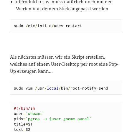
idProdukt u.s.w. muss natürlich noch mit den
Werten von deinem Stick angepasst werden
sudo 
/
etc
/
init
.
d
/
udev restart
Als nächstes müssen wir ein Skript erstellen,
welches auf einem User-Desktop per root eine Pop-
Up erzeugen kann…
sudo vim 
/
usr
/
local
/
bin
/
root
-
notify
-
send
#!/bin/sh
user
=
`whoami`
pids
=
`pgrep -u $user gnome-panel`
title
=
$1

text
=
$2
