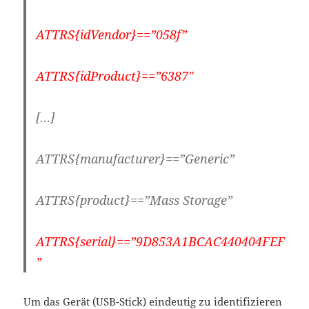
ATTRS{idVendor}==”058f”
ATTRS{idProduct}==”6387″
[…]
ATTRS{manufacturer}==”Generic”
ATTRS{product}==”Mass Storage”
ATTRS{serial}==”9D853A1BCAC440404FEF
”
Um das Gerät (USB-Stick) eindeutig zu identifizieren