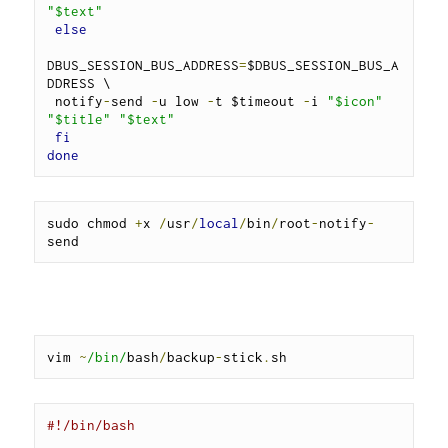
"$text"
else
DBUS_SESSION_BUS_ADDRESS
=
$DBUS_SESSION_BUS_A
DDRESS \

 notify
-
send 
-
u low 
-
t $timeout 
-
i 
"$icon"
"$title"
"$text"
fi
done
sudo chmod 
+
x 
/
usr
/
local
/
bin
/
root
-
notify
-
send
vim 
~
/bin/
bash
/
backup
-
stick
.
sh
#!/bin/bash