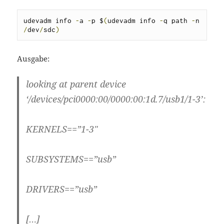
udevadm info 
-
a 
-
p $
(
udevadm info 
-
q path 
-
n 
/
dev
/
sdc
)
Ausgabe:
looking at parent device
‘/devices/pci0000:00/0000:00:1d.7/usb1/1-3’:
KERNELS==”1-3″
SUBSYSTEMS==”usb”
DRIVERS==”usb”
[…]