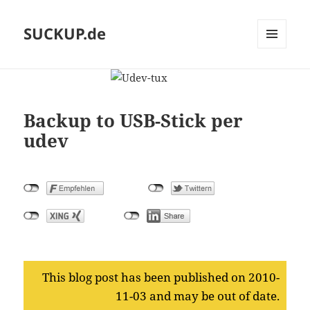
SUCKUP.de
MENU
AND
WIDGETS
Backup to USB-Stick per
udev
This blog post has been published on 2010-
11-03 and may be out of date.