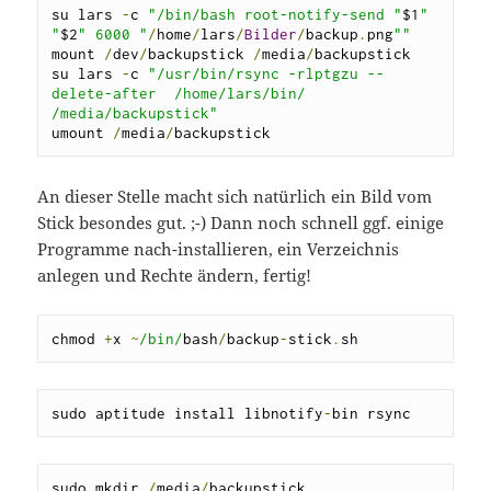
su lars 
-
c 
"/bin/bash root-notify-send "
$1
" 
"
$2
" 6000 "
/
home
/
lars
/
Bilder
/
backup
.
png
""
mount 
/
dev
/
backupstick 
/
media
/
backupstick

su lars 
-
c 
"/usr/bin/rsync -rlptgzu --
delete-after  /home/lars/bin/ 
/media/backupstick"
umount 
/
media
/
backupstick
An dieser Stelle macht sich natürlich ein Bild vom
Stick besondes gut. ;-) Dann noch schnell ggf. einige
Programme nach-installieren, ein Verzeichnis
anlegen und Rechte ändern, fertig!
chmod 
+
x 
~
/bin/
bash
/
backup
-
stick
.
sh
sudo aptitude install libnotify
-
bin rsync
sudo mkdir 
/
media
/
backupstick