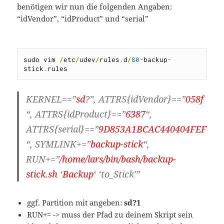
benötigen wir nun die folgenden Angaben:
“idVendor”, “idProduct” und “serial”
sudo vim 
/
etc
/
udev
/
rules
.
d
/
80
-
backup
-
stick
.
rules
KERNEL==”
sd
?”, ATTRS{idVendor}==”
058f
“, ATTRS{idProduct}==”
6387
“,
ATTRS{serial}==”
9D853A1BCAC440404FEF
“, SYMLINK+=”
backup-stick
“,
RUN+=”
/home/lars/bin/bash/backup-
stick.sh
‘
Backup
‘ ‘to_Stick'”
ggf. Partition mit angeben:
sd?1
RUN+= -> muss der Pfad zu deinem Skript sein