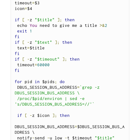
timeout
=
$3

icon
=
$4

if
[
-
z 
"$title"
];
then
 echo 
You
 need to give me a title 
>&
2
exit
1
fi
if
[
-
z 
"$text"
];
then
 text
=
fi
if
[
-
z 
"$timeout"
];
then
 timeout
=
60000
fi
for
 pid 
in
 $pids
;
do
 DBUS_SESSION_BUS_ADDRESS
=
`grep -z 
DBUS_SESSION_BUS_ADDRESS \

 /proc/$pid/environ | sed -e 
's/DBUS_SESSION_BUS_ADDRESS=//'`
if
[
-
z $icon 
];
then
DBUS_SESSION_BUS_ADDRESS
=
$DBUS_SESSION_BUS_A
DDRESS \

 notify
-
send 
-
u low 
-
t $timeout 
"$title"