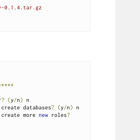
y-0.1.4.tar.gz
*****
r
?
(
y
/
n
)
 create databases
?
(
y
/
n
)
 create more 
new
 roles
?