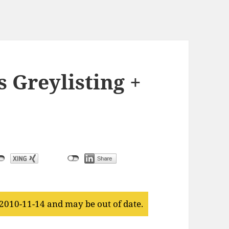
s Greylisting +
 2010-11-14 and may be out of date.