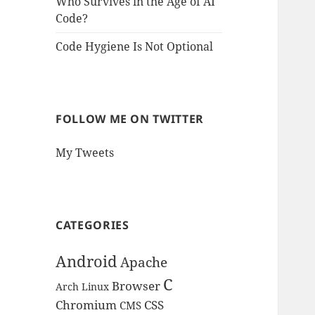
Who Survives in the Age of AI
Code?
Code Hygiene Is Not Optional
FOLLOW ME ON TWITTER
My Tweets
CATEGORIES
Android
Apache
C
Browser
Arch Linux
Chromium
CSS
CMS