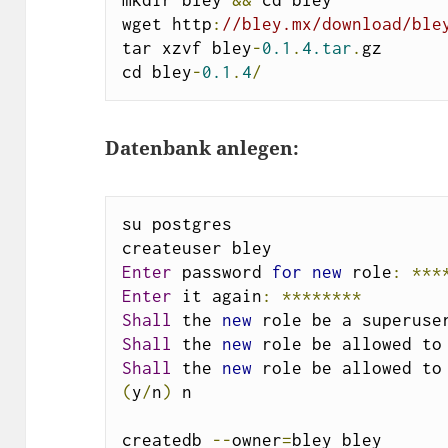
mkdir bley 
&&
 cd bley

wget http
:
//bley.mx/download/ble
tar xzvf bley
-
0.1
.
4.tar
.
gz

cd bley
-
0.1
.
4
/
Datenbank anlegen:
su postgres

Enter
 password 
for
new
 role
:
***
Enter
 it again
:
********
Shall
 the 
new
 role be a superuse
Shall
 the 
new
 role be allowed to
Shall
 the 
new
 role be allowed to
(
y
/
n
)
 n

createdb 
--
owner
=
bley bley
