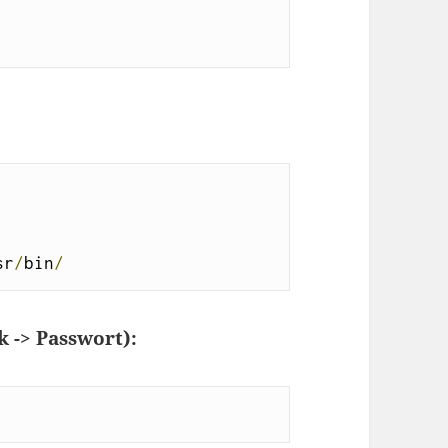
sr
/
bin
/
 -> Passwort):