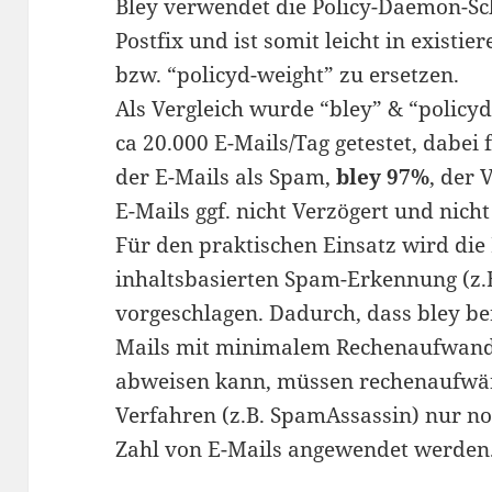
Bley verwendet die Policy-Daemon-Sch
Postfix und ist somit leicht in exist
bzw. “policyd-weight” zu ersetzen.
Als Vergleich wurde “bley” & “policy
ca 20.000 E-Mails/Tag getestet, dabei f
der E-Mails als Spam,
bley 97%
, der 
E-Mails ggf. nicht Verzögert und nich
Für den praktischen Einsatz wird die
inhaltsbasierten Spam-Erkennung (z.
vorgeschlagen. Dadurch, dass bley be
Mails mit minimalem Rechenaufwand 
abweisen kann, müssen rechenaufwän
Verfahren (z.B. SpamAssassin) nur noc
Zahl von E-Mails angewendet werden