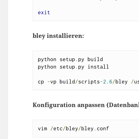
exit
bley installieren:
python setup
.
py build

python setup
.
py install

cp 
-
vp build
/
scripts
-
2.6
/
bley 
/
u
Konfiguration anpassen (Datenbank
vim 
/
etc
/
bley
/
bley
.
conf