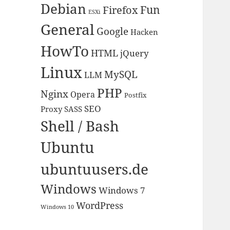
Debian
Fun
Firefox
ESXi
General
Google
Hacken
HowTo
HTML
jQuery
Linux
MySQL
LLM
PHP
Nginx
Opera
Postfix
SEO
Proxy
SASS
Shell / Bash
Ubuntu
ubuntuusers.de
Windows
Windows 7
WordPress
Windows 10