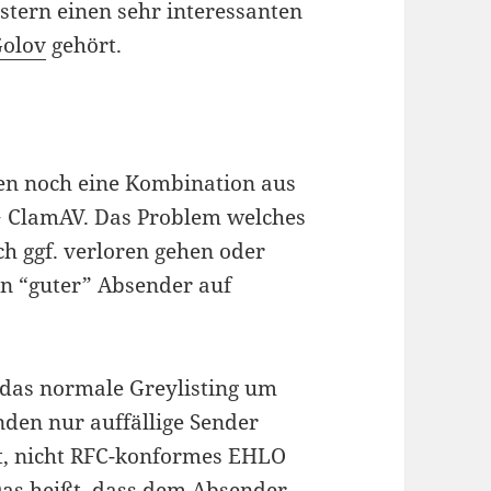
stern einen sehr interessanten
Golov
gehört.
nden noch eine Kombination aus
 ClamAV. Das Problem welches
ch ggf. verloren gehen oder
n “guter” Absender auf
t das normale Greylisting um
den nur auffällige Sender
ist, nicht RFC-konformes EHLO
Das heißt, dass dem Absender