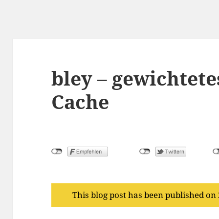
bley – gewichtete
Cache
This blog post has been published on