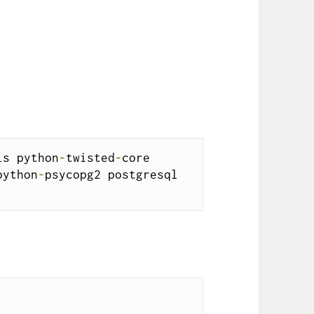
ls python
-
twisted
-
core 
python
-
psycopg2 postgresql 
: