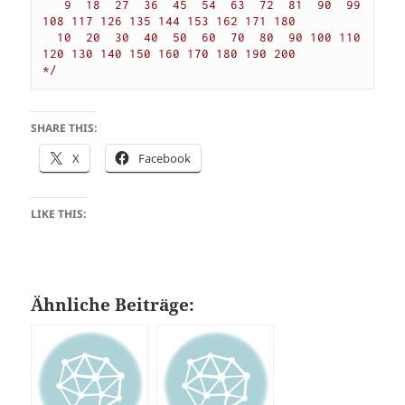
   9  18  27  36  45  54  63  72  81  90  99 
108 117 126 135 144 153 162 171 180

  10  20  30  40  50  60  70  80  90 100 110 
120 130 140 150 160 170 180 190 200

*/
SHARE THIS:
X
Facebook
LIKE THIS:
Ähnliche Beiträge: