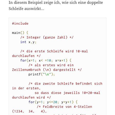
In diesem Beispiel zeige ich, wie sich eine doppelte
Schleife auswirkt…
#include
main
()
{
/* Integer (ganze Zahl) */
int
 x
,
y
;
/* die erste Schleife wird 10-mal 
durchlaufen */
for
(
x
=
1
;
 x
<
=
10
;
 x
=
x
+
1
)
{
/* als erstes wird ein 
Zeillenumbruch (\n) dargestellt */
        printf
(
"\n"
);
/* die zweite Schleife befindet sich 
in der ersten,

           so dass diese jeweills 10*20-mal 
durchlaufen wird */
for
(
y
=
1
;
 y
<=
20
;
 y
=
y
+
1
)
{
/* Feldbreite von 4-Stellen 
(1234,  34,   4),
