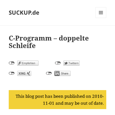
SUCKUP.de
MENU
AND
WIDGETS
C-Programm – doppelte
Schleife
This blog post has been published on 2010-
11-01 and may be out of date.