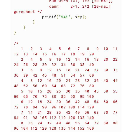
               nun wird 1*1, 1*2 [20-mal],

               dann     2*1, 2*2 [20-mal] 
gerechnet */
            printf
(
"%4i"
,
 x
*
y
);
}
}
}
/*

   1   2   3   4   5   6   7   8   9  10  11  
12  13  14  15  16  17  18  19  20

   2   4   6   8  10  12  14  16  18  20  22  
24  26  28  30  32  34  36  38  40

   3   6   9  12  15  18  21  24  27  30  33  
36  39  42  45  48  51  54  57  60

   4   8  12  16  20  24  28  32  36  40  44  
48  52  56  60  64  68  72  76  80

   5  10  15  20  25  30  35  40  45  50  55  
60  65  70  75  80  85  90  95 100

   6  12  18  24  30  36  42  48  54  60  66  
72  78  84  90  96 102 108 114 120

   7  14  21  28  35  42  49  56  63  70  77  
84  91  98 105 112 119 126 133 140

   8  16  24  32  40  48  56  64  72  80  88  
96 104 112 120 128 136 144 152 160
