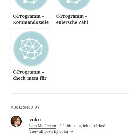
C-Programm –
C-Programm –
Kommandozeile
eulersche Zahl
nparameter
C-Programm –
check_mem für
Nagios
PUBLISHED BY
voku
Lars Moelleken
| Ich bin root, ich darf das!
View all posts by voku