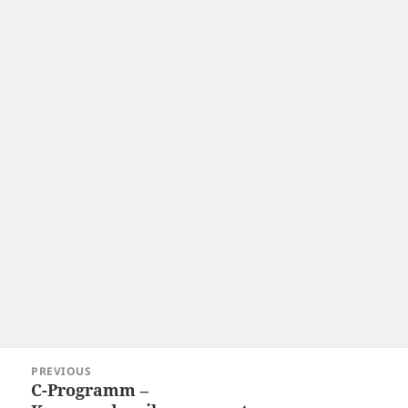
Post
PREVIOUS
navigation
C-Programm –
Previous