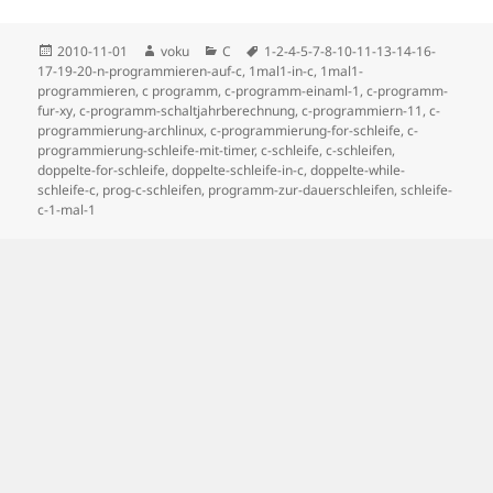
Posted
Author
Categories
Tags
2010-11-01
voku
C
1-2-4-5-7-8-10-11-13-14-16-
on
17-19-20-n-programmieren-auf-c
,
1mal1-in-c
,
1mal1-
programmieren
,
c programm
,
c-programm-einaml-1
,
c-programm-
fur-xy
,
c-programm-schaltjahrberechnung
,
c-programmiern-11
,
c-
programmierung-archlinux
,
c-programmierung-for-schleife
,
c-
programmierung-schleife-mit-timer
,
c-schleife
,
c-schleifen
,
doppelte-for-schleife
,
doppelte-schleife-in-c
,
doppelte-while-
schleife-c
,
prog-c-schleifen
,
programm-zur-dauerschleifen
,
schleife-
c-1-mal-1