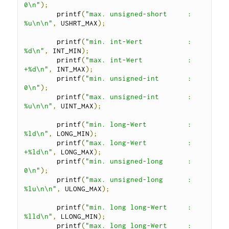
0\n"
);
        printf
(
"max. unsigned-short     : 
%u\n\n"
,
 USHRT_MAX
);
        printf
(
"min. int-Wert           : 
%d\n"
,
 INT_MIN
);
        printf
(
"max. int-Wert           : 
+%d\n"
,
 INT_MAX
);
        printf
(
"min. unsigned-int       : 
0\n"
);
        printf
(
"max. unsigned-int       : 
%u\n\n"
,
 UINT_MAX
);
        printf
(
"min. long-Wert          : 
%ld\n"
,
 LONG_MIN
);
        printf
(
"max. long-Wert          : 
+%ld\n"
,
 LONG_MAX
);
        printf
(
"min. unsigned-long      : 
0\n"
);
        printf
(
"max. unsigned-long      : 
%lu\n\n"
,
 ULONG_MAX
);
        printf
(
"min. long long-Wert     : 
%lld\n"
,
 LLONG_MIN
);
        printf
(
"max. long long-Wert     : 