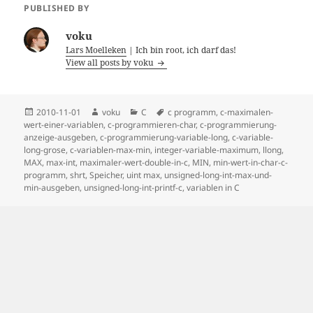
PUBLISHED BY
voku
Lars Moelleken
| Ich bin root, ich darf das!
View all posts by voku
Posted
Author
Categories
Tags
2010-11-01
voku
C
c programm
,
c-maximalen-
on
wert-einer-variablen
,
c-programmieren-char
,
c-programmierung-
anzeige-ausgeben
,
c-programmierung-variable-long
,
c-variable-
long-grose
,
c-variablen-max-min
,
integer-variable-maximum
,
llong
,
MAX
,
max-int
,
maximaler-wert-double-in-c
,
MIN
,
min-wert-in-char-c-
programm
,
shrt
,
Speicher
,
uint max
,
unsigned-long-int-max-und-
min-ausgeben
,
unsigned-long-int-printf-c
,
variablen in C