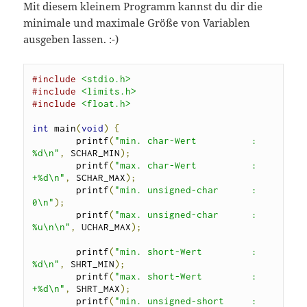
Mit diesem kleinem Programm kannst du dir die
minimale und maximale Größe von Variablen
ausgeben lassen. :-)
#include
<stdio.h>
#include
<limits.h>
#include
<float.h>
int
 main
(
void
)
{
        printf
(
"min. char-Wert          : 
%d\n"
,
 SCHAR_MIN
);
        printf
(
"max. char-Wert          : 
+%d\n"
,
 SCHAR_MAX
);
        printf
(
"min. unsigned-char      : 
0\n"
);
        printf
(
"max. unsigned-char      : 
%u\n\n"
,
 UCHAR_MAX
);
        printf
(
"min. short-Wert         : 
%d\n"
,
 SHRT_MIN
);
        printf
(
"max. short-Wert         : 
+%d\n"
,
 SHRT_MAX
);
        printf
(
"min. unsigned-short     : 