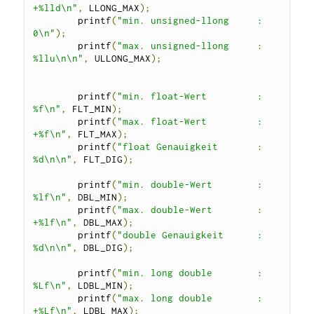
+%lld\n"
,
 LLONG_MAX
);
        printf
(
"min. unsigned-llong     : 
0\n"
);
        printf
(
"max. unsigned-llong     : 
%llu\n\n"
,
 ULLONG_MAX
);
        printf
(
"min. float-Wert         : 
%f\n"
,
 FLT_MIN
);
        printf
(
"max. float-Wert         : 
+%f\n"
,
 FLT_MAX
);
        printf
(
"float Genauigkeit       : 
%d\n\n"
,
 FLT_DIG
);
        printf
(
"min. double-Wert        : 
%lf\n"
,
 DBL_MIN
);
        printf
(
"max. double-Wert        : 
+%lf\n"
,
 DBL_MAX
);
        printf
(
"double Genauigkeit      : 
%d\n\n"
,
 DBL_DIG
);
        printf
(
"min. long double        : 
%Lf\n"
,
 LDBL_MIN
);
        printf
(
"max. long double        : 
+%Lf\n"
,
 LDBL_MAX
);