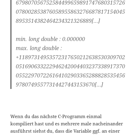
679807056752584499659891747680315726
078002853876058955863276687817154045
8953514382464234321326889[…]
min. long double : 0.000000
max. long double :
+11897314953572317650212638530309702
051690633222946242004403237338917370
055229707226164102903365288828535456
97807495577314427443153670[…]
Wenn du das nächste C-Programm einmal
kompiliert hast und es mehrere male nacheinander
ausführst siehst du, dass die Variable ggf. an einer