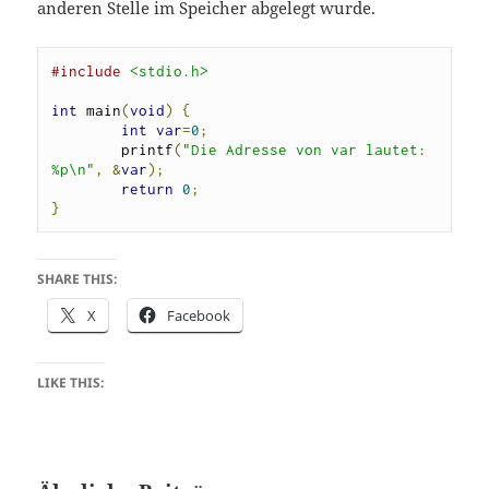
anderen Stelle im Speicher abgelegt wurde.
#include
<stdio.h>
int
 main
(
void
)
{
int
var
=
0
;
        printf
(
"Die Adresse von var lautet: 
%p\n"
,
&
var
);
return
0
;
}
SHARE THIS:
X
Facebook
LIKE THIS: