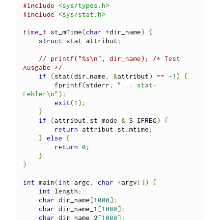
#include
<sys/types.h>
#include
<sys/stat.h>
time_t
 st_mTime
(
char
*
dir_name
)
{
struct
 stat attribut
;
// printf("%s\n", dir_name); /* Test 
Ausgabe */
if
(
stat
(
dir_name
,
&
attribut
)
==
-
1
)
{
        fprintf
(
stderr
,
"... stat-
Fehler\n"
);
exit
(
1
);
}
if
(
attribut
.
st_mode 
&
 S_IFREG
)
{
return
 attribut
.
st_mtime
;
}
else
{
return
0
;
}
}
int
 main
(
int
 argc
,
char
*
argv
[])
{
int
 length
;
char
 dir_name
[
1000
];
char
 dir_name_1
[
1000
];
char
 dir_name_2
[
1000
];