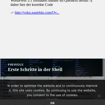
Post
PREVIOUS
navigation
Erste Schritte in der Shell
Previous
post:
NEXT
In order to optimize the website and to continuously improve
“Yahoo Pipes” und andere
Next
it, this site uses cookies. By continuing to use the website,
Informationsquellen
post:
you consent to the use of cookies.
OK