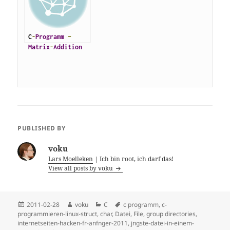
C
-
Programm
–
Matrix
-
Addition
PUBLISHED BY
voku
Lars Moelleken
| Ich bin root, ich darf das!
View all posts by voku
Posted
Author
Categories
Tags
2011-02-28
voku
C
c programm
,
c-
on
programmieren-linux-struct
,
char
,
Datei
,
File
,
group directories
,
internetseiten-hacken-fr-anfnger-2011
,
jngste-datei-in-einem-