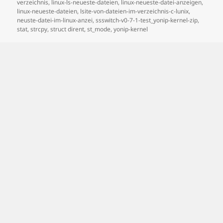
verzeichnis
,
linux-ls-neueste-dateien
,
linux-neueste-datei-anzeigen
,
linux-neueste-dateien
,
lsite-von-dateien-im-verzeichnis-c-lunix
,
neuste-datei-im-linux-anzei
,
ssswitch-v0-7-1-test_yonip-kernel-zip
,
stat
,
strcpy
,
struct dirent
,
st_mode
,
yonip-kernel