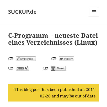
SUCKUP.de
MENU
AND
WIDGETS
C-Programm – neueste Datei
eines Verzeichnisses (Linux)
This blog post has been published on 2011-
02-28 and may be out of date.