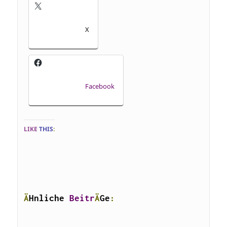
X
Facebook
LIKE
THIS
:
Ä
Hnliche 
Beitr
Ä
Ge
: