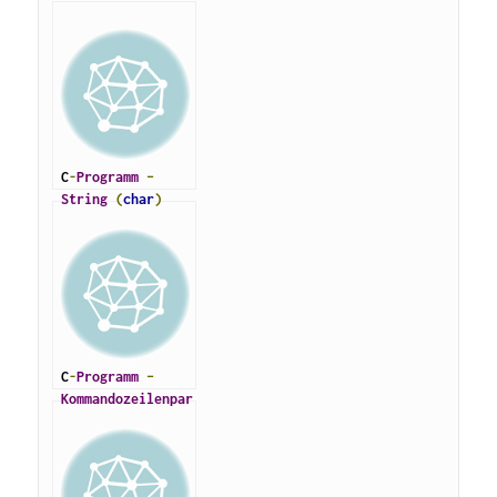
C
-
Programm
–
String
(
char
)
kopieren
C
-
Programm
–
Kommandozeilenpar
ameter