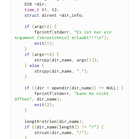
    DIR 
*
dir
;
time_t
 t1
,
 t2
;
struct
 dirent 
*
dir_info
;
if
(
argc
>
2
)
{
        fprintf
(
stderr
,
"Es ist nur ein 
Argument (Verzeichnis) erlaubt!!!\n"
);
exit
(
1
);
}
if
(
argc
==
2
)
{
        strcpy
(
dir_name
,
 argv
[
1
]);
}
else
{
        strcpy
(
dir_name
,
"."
);
}
if
((
dir 
=
 opendir
(
dir_name
))
==
 NULL
)
{
        fprintf
(
stderr
,
"kann %s nicht 
öffnen"
,
 dir_name
);
exit
(
2
);
}
    length
=
strlen
(
dir_name
);
if
((
dir_name
[
length
])
!=
"/"
)
{
        strcat
(
dir_name
,
"/"
);
}