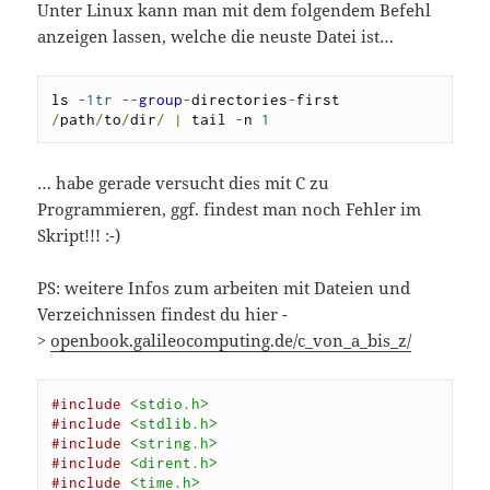
Unter Linux kann man mit dem folgendem Befehl
anzeigen lassen, welche die neuste Datei ist…
ls 
-
1tr
--
group
-
directories
-
first 
/
path
/
to
/
dir
/
|
 tail 
-
n 
1
… habe gerade versucht dies mit C zu
Programmieren, ggf. findest man noch Fehler im
Skript!!! :-)
PS: weitere Infos zum arbeiten mit Dateien und
Verzeichnissen findest du hier -
>
openbook.galileocomputing.de/c_von_a_bis_z/
#include
<stdio.h>
#include
<stdlib.h>
#include
<string.h>
#include
<dirent.h>
#include
<time.h>