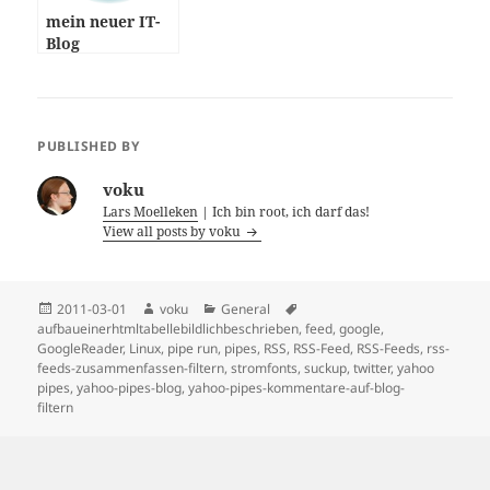
mein neuer IT-
Blog
PUBLISHED BY
voku
Lars Moelleken
| Ich bin root, ich darf das!
View all posts by voku
Posted
Author
Categories
Tags
2011-03-01
voku
General
on
aufbaueinerhtmltabellebildlichbeschrieben
,
feed
,
google
,
GoogleReader
,
Linux
,
pipe run
,
pipes
,
RSS
,
RSS-Feed
,
RSS-Feeds
,
rss-
feeds-zusammenfassen-filtern
,
stromfonts
,
suckup
,
twitter
,
yahoo
pipes
,
yahoo-pipes-blog
,
yahoo-pipes-kommentare-auf-blog-
filtern