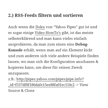
2.) RSS-Feeds filtern und sortieren
Auch wenn die
Doku
von “Yahoo Pipes” gut ist und
es sogar einige
Video-HowTo’s
gibt, ist das meiste
selbsterklärend und man kann vieles einfach
ausprobieren, da man zum einen eine
Debug-
Konsole
erhält, wenn man auf ein Element kickt
und zum anderen sich viele andere Beispiele finden
lassen, wo man sich die Konfiguration anschauen &
kopieren kann, um diese für seinen Zweck
anzupassen.
z.B.:
http://pipes.yahoo.com/pipes/pipe.info?
_id=f537df8f186dafe15ee88fa01ec110c2
-> View
Source & Clone