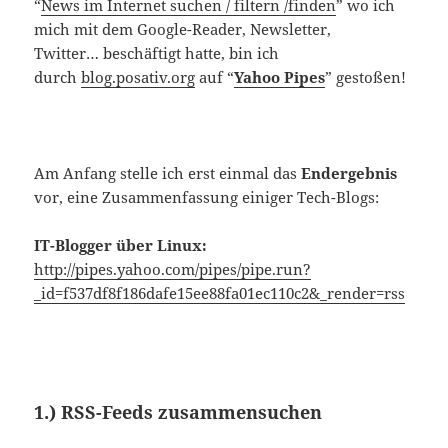
“
News im Internet suchen / filtern /finden
” wo ich
mich mit dem Google-Reader, Newsletter,
Twitter… beschäftigt hatte, bin ich
durch
blog.posativ.org
auf “
Yahoo Pipes
” gestoßen!
Am Anfang stelle ich erst einmal das
Endergebnis
vor, eine Zusammenfassung einiger Tech-Blogs:
IT-Blogger über Linux:
http://pipes.yahoo.com/pipes/pipe.run?
_id=f537df8f186dafe15ee88fa01ec110c2&_render=rss
1.) RSS-Feeds zusammensuchen