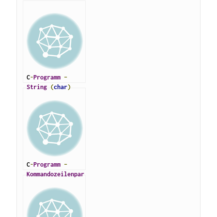
C
-
Programm
–
String
(
char
)
kopieren
C
-
Programm
–
Kommandozeilenpar
ameter