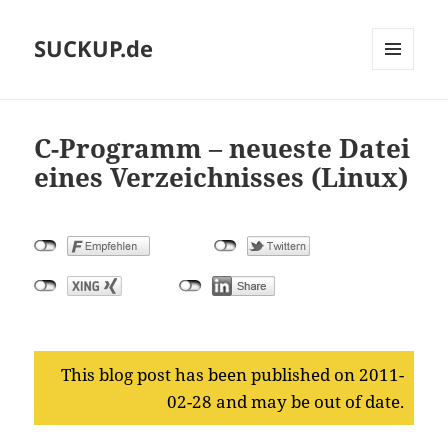
SUCKUP.de
MENU
AND
WIDGETS
C-Programm – neueste Datei
eines Verzeichnisses (Linux)
This blog post has been published on 2011-
02-28 and may be out of date.