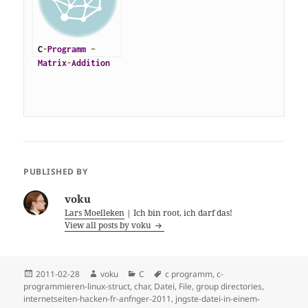
C
-
Programm
–
Matrix
-
Addition
PUBLISHED BY
voku
Lars Moelleken
| Ich bin root, ich darf das!
View all posts by voku
Posted
Author
Categories
Tags
2011-02-28
voku
C
c programm
,
c-
on
programmieren-linux-struct
,
char
,
Datei
,
File
,
group directories
,
internetseiten-hacken-fr-anfnger-2011
,
jngste-datei-in-einem-