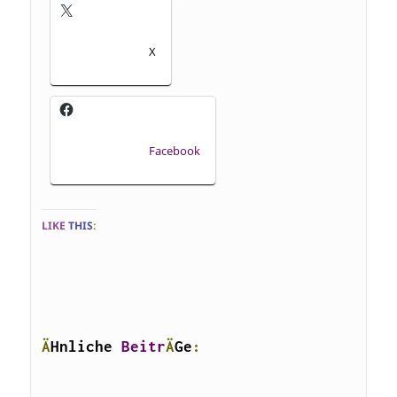
X
Facebook
LIKE
THIS
:
Ä
Hnliche 
Beitr
Ä
Ge
: