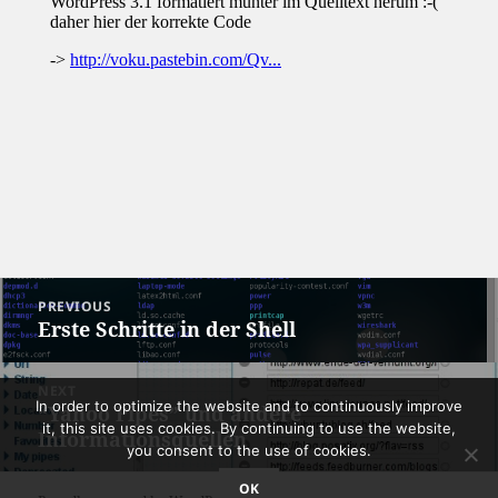
Post
PREVIOUS
navigation
Erste Schritte in der Shell
Previous
post:
NEXT
In order to optimize the website and to continuously improve
“Yahoo Pipes” und andere
Next
it, this site uses cookies. By continuing to use the website,
Informationsquellen
post:
you consent to the use of cookies.
OK