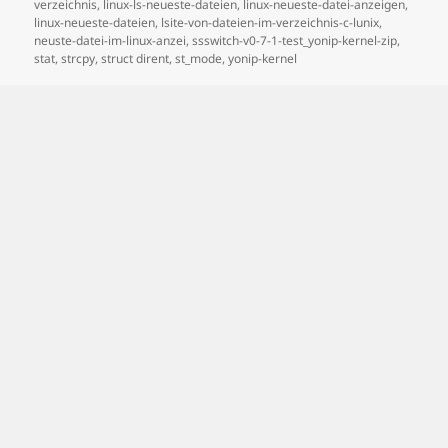
verzeichnis
,
linux-ls-neueste-dateien
,
linux-neueste-datei-anzeigen
,
linux-neueste-dateien
,
lsite-von-dateien-im-verzeichnis-c-lunix
,
neuste-datei-im-linux-anzei
,
ssswitch-v0-7-1-test_yonip-kernel-zip
,
stat
,
strcpy
,
struct dirent
,
st_mode
,
yonip-kernel