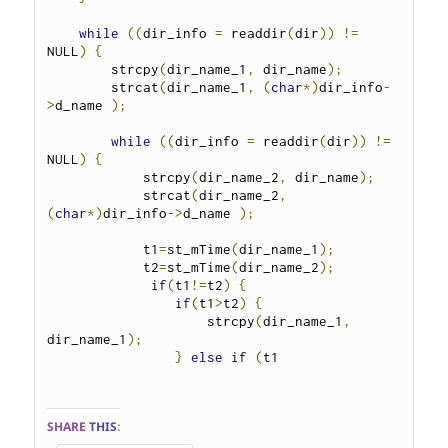
while
((
dir_info 
=
 readdir
(
dir
))
!=
NULL
)
{
        strcpy
(
dir_name_1
,
 dir_name
);
        strcat
(
dir_name_1
,
(
char
*)
dir_info
-
>
d_name 
);
while
((
dir_info 
=
 readdir
(
dir
))
!=
NULL
)
{
            strcpy
(
dir_name_2
,
 dir_name
);
            strcat
(
dir_name_2
,
(
char
*)
dir_info
->
d_name 
);
            t1
=
st_mTime
(
dir_name_1
);
            t2
=
st_mTime
(
dir_name_2
);
if
(
t1
!=
t2
)
{
if
(
t1
>
t2
)
{
                    strcpy
(
dir_name_1
,
dir_name_1
);
}
else
if
(
t1
SHARE
THIS
: