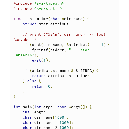
#include
<sys/types.h>
#include
<sys/stat.h>
time_t
 st_mTime
(
char
*
dir_name
)
{
struct
 stat attribut
;
// printf("%s\n", dir_name); /* Test 
Ausgabe */
if
(
stat
(
dir_name
,
&
attribut
)
==
-
1
)
{
        fprintf
(
stderr
,
"... stat-
Fehler\n"
);
exit
(
1
);
}
if
(
attribut
.
st_mode 
&
 S_IFREG
)
{
return
 attribut
.
st_mtime
;
}
else
{
return
0
;
}
}
int
 main
(
int
 argc
,
char
*
argv
[])
{
int
 length
;
char
 dir_name
[
1000
];
char
 dir_name_1
[
1000
];
char
 dir_name_2
[
1000
];