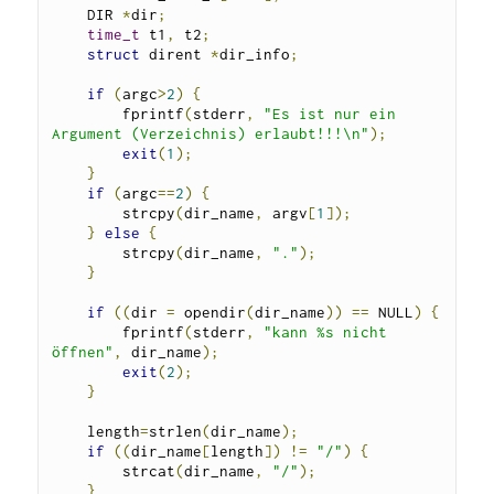
    DIR 
*
dir
;
time_t
 t1
,
 t2
;
struct
 dirent 
*
dir_info
;
if
(
argc
>
2
)
{
        fprintf
(
stderr
,
"Es ist nur ein 
Argument (Verzeichnis) erlaubt!!!\n"
);
exit
(
1
);
}
if
(
argc
==
2
)
{
        strcpy
(
dir_name
,
 argv
[
1
]);
}
else
{
        strcpy
(
dir_name
,
"."
);
}
if
((
dir 
=
 opendir
(
dir_name
))
==
 NULL
)
{
        fprintf
(
stderr
,
"kann %s nicht 
öffnen"
,
 dir_name
);
exit
(
2
);
}
    length
=
strlen
(
dir_name
);
if
((
dir_name
[
length
])
!=
"/"
)
{
        strcat
(
dir_name
,
"/"
);
}