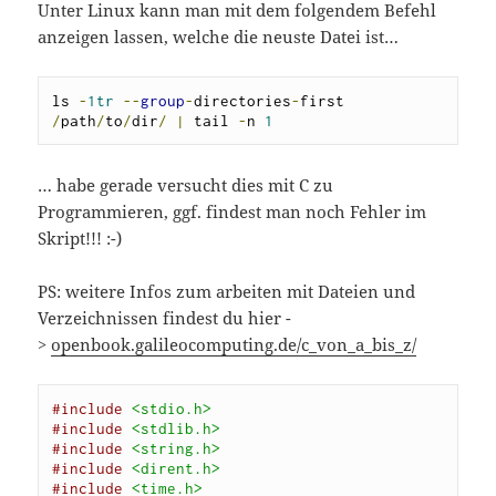
Unter Linux kann man mit dem folgendem Befehl
anzeigen lassen, welche die neuste Datei ist…
ls 
-
1tr
--
group
-
directories
-
first 
/
path
/
to
/
dir
/
|
 tail 
-
n 
1
… habe gerade versucht dies mit C zu
Programmieren, ggf. findest man noch Fehler im
Skript!!! :-)
PS: weitere Infos zum arbeiten mit Dateien und
Verzeichnissen findest du hier -
>
openbook.galileocomputing.de/c_von_a_bis_z/
#include
<stdio.h>
#include
<stdlib.h>
#include
<string.h>
#include
<dirent.h>
#include
<time.h>