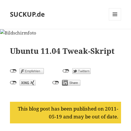
SUCKUP.de
MENU
AND
WIDGETS
Ubuntu 11.04 Tweak-Skript
This blog post has been published on 2011-
05-19 and may be out of date.