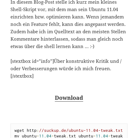
In diesem Blog-Post stelle ich kurz mein kleines
Shell-Skript vor, mit dem man sein Ubuntu 11.04
einrichten bzw. optimieren kann. Wenn jemandem
noch ein Feature fehlt, kann dies angepasst werden.
Zudem habe ich im Quelltext an den meisten Stellen
Kommentare hinterlassen, sodass man gleich noch
etwas über die shell lernen kann … :-)
[stextbox id=”info”]Über konstruktive Kritik und /
oder Verbesserungen würde ich mich freuen.
[/stextbox]
Download
wget http
:
//suckup.de/ubuntu-11.04-tweak.txt
mv ubuntu
-
11.04
-
tweak
.
txt ubuntu
-
11.04
-
tweak
