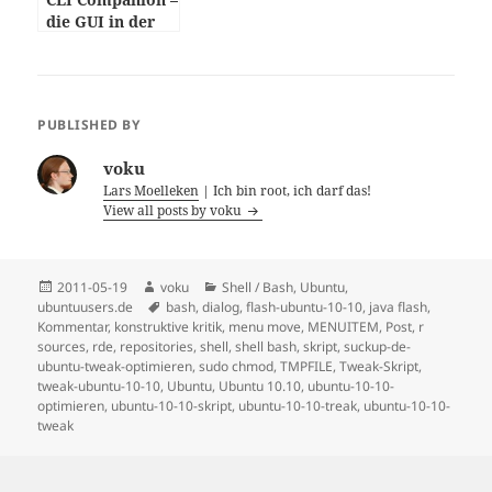
die GUI in der
Konsole
PUBLISHED BY
voku
Lars Moelleken
| Ich bin root, ich darf das!
View all posts by voku
Posted
Author
Categories
2011-05-19
voku
Shell / Bash
,
Ubuntu
,
on
Tags
ubuntuusers.de
bash
,
dialog
,
flash-ubuntu-10-10
,
java flash
,
Kommentar
,
konstruktive kritik
,
menu move
,
MENUITEM
,
Post
,
r
sources
,
rde
,
repositories
,
shell
,
shell bash
,
skript
,
suckup-de-
ubuntu-tweak-optimieren
,
sudo chmod
,
TMPFILE
,
Tweak-Skript
,
tweak-ubuntu-10-10
,
Ubuntu
,
Ubuntu 10.10
,
ubuntu-10-10-
optimieren
,
ubuntu-10-10-skript
,
ubuntu-10-10-treak
,
ubuntu-10-10-
tweak