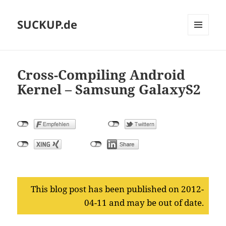
SUCKUP.de
MENU
AND
WIDGETS
Cross-Compiling Android
Kernel – Samsung GalaxyS2
This blog post has been published on 2012-
04-11 and may be out of date.