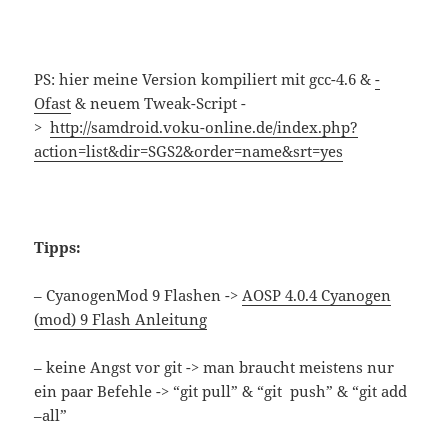
PS: hier meine Version kompiliert mit gcc-4.6 &
-
Ofast
& neuem Tweak-Script -
>
http://samdroid.voku-online.de/index.php?
action=list&dir=SGS2&order=name&srt=yes
Tipps:
– CyanogenMod 9 Flashen ->
AOSP 4.0.4 Cyanogen
(mod) 9 Flash Anleitung
– keine Angst vor git -> man braucht meistens nur
ein paar Befehle -> “git pull” & “git push” & “git add
–all”