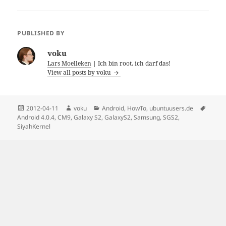
PUBLISHED BY
voku
Lars Moelleken
| Ich bin root, ich darf das!
View all posts by voku
Posted
Author
Categories
Tags
2012-04-11
voku
Android
,
HowTo
,
ubuntuusers.de
on
Android 4.0.4
,
CM9
,
Galaxy S2
,
GalaxyS2
,
Samsung
,
SGS2
,
SiyahKernel