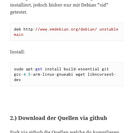
installiert, jedoch bisher nur mit Debian *sid*
getestet.
deb http
:
//www.emdebian.org/debian/ unstable 
main
Install:
sudo apt
-
get
 install build
-
essential git 
gcc
-
4.5
-
arm
-
linux
-
gnueabi wget libncurses5
-
dev
2.) Download der Quellen via github
Fork
via github die
Quellen
welche du kompilieren