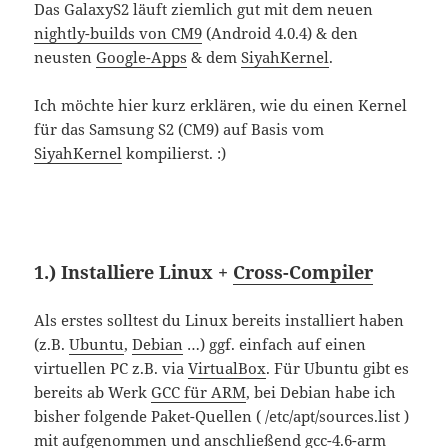
Das GalaxyS2 läuft ziemlich gut mit dem neuen
nightly-builds von CM9
(Android 4.0.4) & den
neusten
Google-Apps
& dem
SiyahKernel
.
Ich möchte hier kurz erklären, wie du einen Kernel
für das Samsung S2 (CM9) auf Basis vom
SiyahKernel
kompilierst. :)
1.) Installiere Linux +
Cross-Compiler
Als erstes solltest du Linux bereits installiert haben
(z.B.
Ubuntu
,
Debian
…) ggf. einfach auf einen
virtuellen PC z.B. via
VirtualBox
. Für Ubuntu gibt es
bereits ab Werk
GCC für ARM
, bei Debian habe ich
bisher folgende Paket-Quellen ( /etc/apt/sources.list )
mit aufgenommen und anschließend gcc-4.6-arm