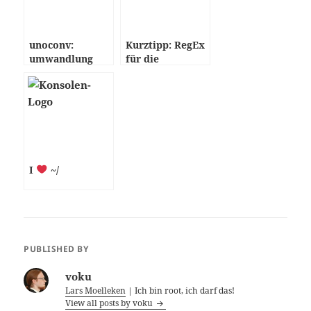
unoconv:
Kurztipp: RegEx
umwandlung
für die
zwischen allen
Paketsuche
Dokument-
Formaten von
OpenOffice
I
~/
PUBLISHED BY
voku
Lars Moelleken
| Ich bin root, ich darf das!
View all posts by voku