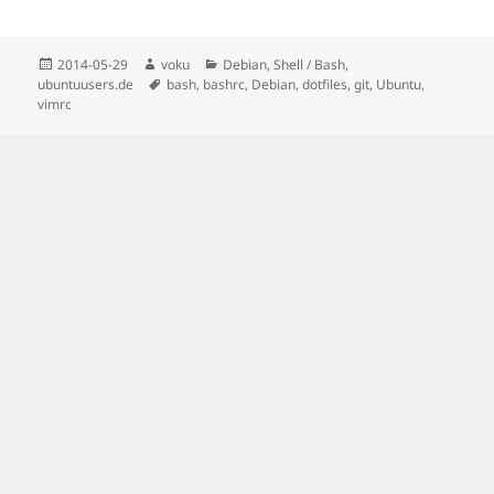
Posted
Author
Categories
2014-05-29
voku
Debian
,
Shell / Bash
,
on
Tags
ubuntuusers.de
bash
,
bashrc
,
Debian
,
dotfiles
,
git
,
Ubuntu
,
vimrc