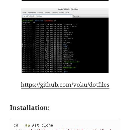
https://github.com/voku/dotfiles
Installation:
cd 
~
&&
 git clone 