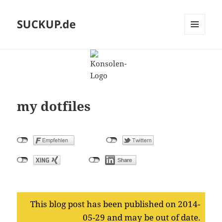
SUCKUP.de
MENU
AND
WIDGETS
my dotfiles
This blog post has been published on 2014-
05-29 and may be out of date.