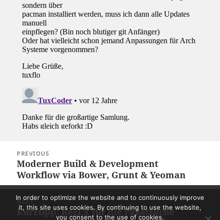
Post
PREVIOUS
navigation
Moderner Build & Development
Previous
Workflow via Bower, Grunt & Yeoman
post:
In order to optimize the website and to continuously improve
NEXT
it, this site uses cookies. By continuing to use the website,
Kurztipp: RegEx für die Paketsuche
Next
you consent to the use of cookies.