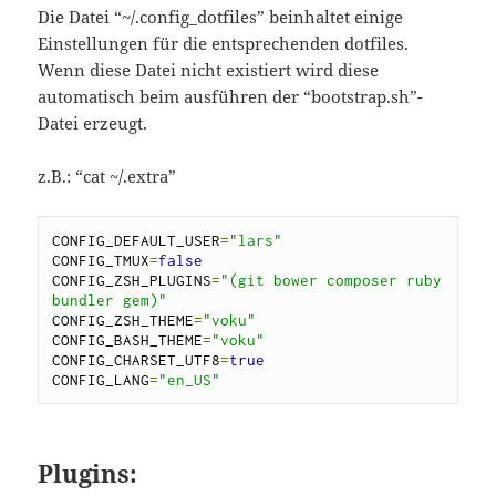
Die Datei “~/.config_dotfiles” beinhaltet einige
Einstellungen für die entsprechenden dotfiles.
Wenn diese Datei nicht existiert wird diese
automatisch beim ausführen der “bootstrap.sh”-
Datei erzeugt.
z.B.: “cat ~/.extra”
CONFIG_DEFAULT_USER
=
"
lars
"
CONFIG_TMUX
=
false
CONFIG_ZSH_PLUGINS
=
"
(git bower composer ruby 
bundler gem)
"
CONFIG_ZSH_THEME
=
"
voku
"
CONFIG_BASH_THEME
=
"
voku
"
CONFIG_CHARSET_UTF8
=
true
CONFIG_LANG
=
"
en_US
"
Plugins: