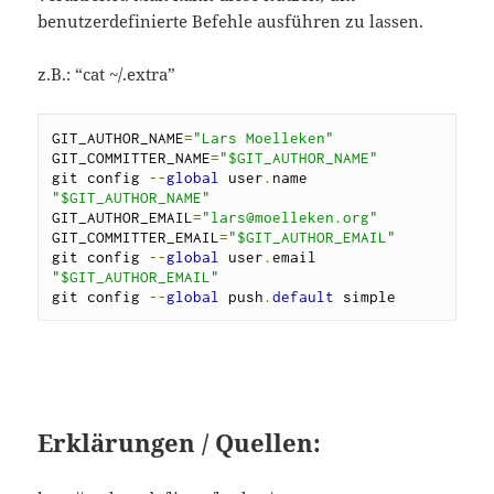
benutzerdefinierte Befehle ausführen zu lassen.
z.B.: “cat ~/.extra”
GIT_AUTHOR_NAME
=
"
Lars Moelleken
"
GIT_COMMITTER_NAME
=
"
$GIT_AUTHOR_NAME
"
git config 
--
global
 user
.
name 
"
$GIT_AUTHOR_NAME
"
GIT_AUTHOR_EMAIL
=
"
lars@moelleken.org
"
GIT_COMMITTER_EMAIL
=
"
$GIT_AUTHOR_EMAIL
"
git config 
--
global
 user
.
email 
"
$GIT_AUTHOR_EMAIL
"
git config 
--
global
 push
.
default
 simple
Erklärungen / Quellen: