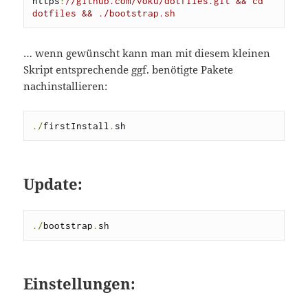
https
:
//github.com/voku/dotfiles.git && cd 
dotfiles && ./bootstrap.sh
… wenn gewünscht kann man mit diesem kleinen
Skript entsprechende ggf. benötigte Pakete
nachinstallieren:
./
firstInstall
.
sh
Update:
./
bootstrap
.
sh
Einstellungen: