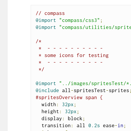
// compass
@import
"compass/css3"
;
@import
"compass/utilities/sprit
/*

 *  - - - - - - - - - -

 * some icons for testing

 *  - - - - - - - - - -

 */
@import
"../images/spritesTest/*
@include
 all
-
spritesTest
-
sprites
#spritesOverview span {
  width
:
32px
;
  height
:
32px
;
  display
:
 block
;
  transition
:
 all 
0.2s
 ease
-
in
;