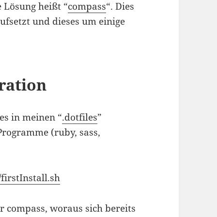
 Lösung heißt “
compass
“. Dies
ufsetzt und dieses um einige
uration
hes in meinen “
.dotfiles
”
 Programme (ruby, sass,
irstInstall.sh
für compass, woraus sich bereits