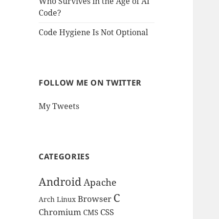
Who Survives in the Age of AI
Code?
Code Hygiene Is Not Optional
FOLLOW ME ON TWITTER
My Tweets
CATEGORIES
Android
Apache
C
Browser
Arch Linux
Chromium
CSS
CMS