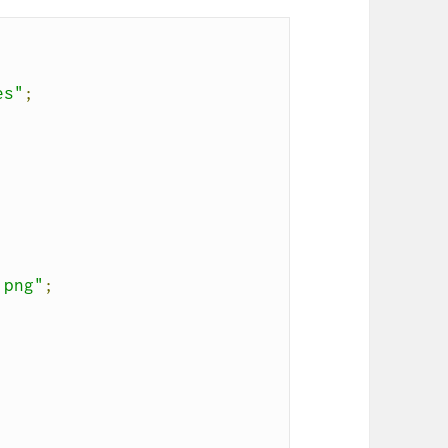
es"
;
.png"
;
;