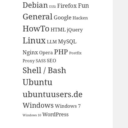
Debian
Fun
Firefox
ESXi
General
Google
Hacken
HowTo
HTML
jQuery
Linux
MySQL
LLM
PHP
Nginx
Opera
Postfix
SEO
Proxy
SASS
Shell / Bash
Ubuntu
ubuntuusers.de
Windows
Windows 7
WordPress
Windows 10