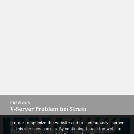
Post
PREVIOUS
navigation
V-Server Problem bei Strato
Previous
post:
In order to optimize the website and to continuously improve
NEXT
it, this site uses cookies. By continuing to use the website,
Projekte organisieren mit Trello.com
Next