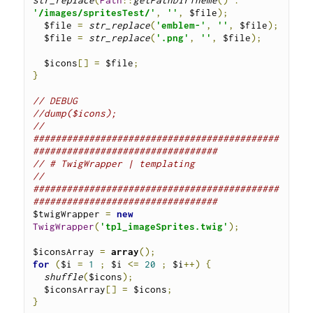
'/images/spritesTest/'
,
''
,
$file
);
$file 
=
str_replace
(
'emblem-'
,
''
,
$file
);
$file 
=
str_replace
(
'.png'
,
''
,
$file
);
$icons
[]
=
$file
;
}
// DEBUG
//dump($icons);
// 
############################################
#################################
// # TwigWrapper | templating
// 
############################################
#################################
$twigWrapper 
=
new
TwigWrapper
(
'tpl_imageSprites.twig'
);
$iconsArray 
=
array
();
for
(
$i 
=
1
;
$i 
<=
20
;
$i
++)
{
shuffle
(
$icons
);
$iconsArray
[]
=
$icons
;
}