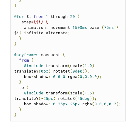
}
@for
 $i 
from
1
 through 
20
{
.
step
#{$i} {
    animation
:
 movement 
1500ms
 ease 
(
75ms
*
$i
)
 infinite alternate
;
}
}
@keyframes
 movement 
{
from
{
@include
 transform
(
scale
(
1.0
)
translateY
(
0px
)
 rotateX
(
0deg
));
    box
-
shadow
:
0
0
0
 rgba
(
0
,
0
,
0
,
0
);
}
  to 
{
@include
 transform
(
scale
(
1.5
)
translateY
(-
25px
)
 rotateX
(
45deg
));
    box
-
shadow
:
0
25px
25px
 rgba
(
0
,
0
,
0
,
0.2
);
}
}