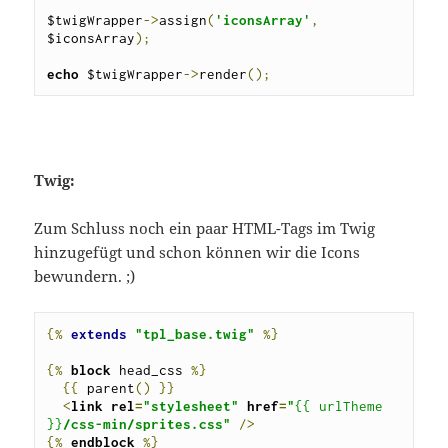
$twigWrapper
->
assign
(
'iconsArray'
,
$iconsArray
);
echo 
$twigWrapper
->
render
();
Twig:
Zum Schluss noch ein paar HTML-Tags im Twig
hinzugefügt und schon können wir die Icons
bewundern. ;)
{%
extends
"tpl_base.twig"
%}
{%
block 
head_css 
%}
{{
 parent
()
}}
<
link 
rel
=
"stylesheet"
href
=
"
{{ urlTheme 
}}
/css-min/sprites.css"
/>
{%
endblock 
%}