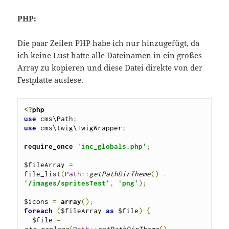
PHP:
Die paar Zeilen PHP habe ich nur hinzugefügt, da
ich keine Lust hatte alle Dateinamen in ein großes
Array zu kopieren und diese Datei direkte von der
Festplatte auslese.
<?
use
cms\Path
;
use
cms\twig\TwigWrapper
;
require_once 
'inc_globals.php'
;
$fileArray 
=
file_list
(
Path
::
getPathDirTheme
()
.
'/images/spritesTest'
,
'png'
);
$icons 
=
array
();
foreach
(
$fileArray 
as
$file
)
{
$file 
=
str_replace
(
Path
::
getPathDirTheme
()
.