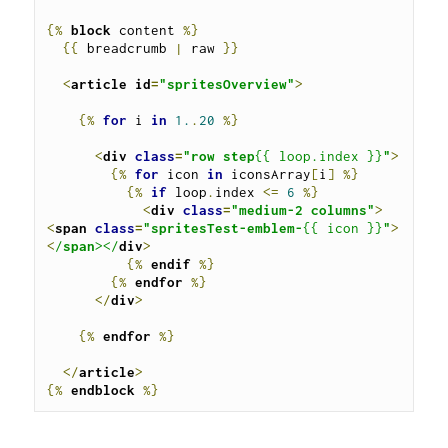
{%
block 
content 
%}
{{
 breadcrumb 
|
 raw 
}}
<
article 
id
=
"spritesOverview"
>
{%
for
i 
in
1
.
.
20
%}
<
div 
class
=
"row step
{{ loop.index }}
"
>
{%
for
icon 
in
iconsArray
[
i
]
%}
{%
if
loop
.
index 
<=
6
%}
<
div 
class
=
"medium-2 columns"
>
<
span 
class
=
"spritesTest-emblem-
{{ icon }}
"
>
<
/
span
></
div
>
{%
endif 
%}
{%
endfor 
%}
</
div
>
{%
endfor 
%}
</
article
>
{%
endblock 
%}