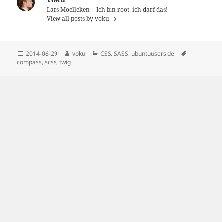
Lars Moelleken
| Ich bin root, ich darf das!
View all posts by voku
Posted
Author
Categories
Tags
2014-06-29
voku
CSS
,
SASS
,
ubuntuusers.de
on
compass
,
scss
,
twig