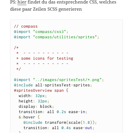
PS:
hier
findet du das entsprechende CSS, welches
diese paar Zeilen SCSS generieren
// compass
@import
"compass/css3"
;
@import
"compass/utilities/sprites"
;
/*

 *  - - - - - - - - - -

 * some icons for testing

 *  - - - - - - - - - -

 */
@import
"../images/spritesTest/*.png"
;
@include
 all
-
spritesTest
-
sprites
;
#spritesOverview span {
  width
:
32px
;
  height
:
32px
;
  display
:
 block
;
  transition
:
 all 
0.2s
 ease
-
in
;
&:
hover 
{
@include
 transform
(
scale
(
1.8
));
    transition
:
 all 
0.4s
 ease
-
out
;
}