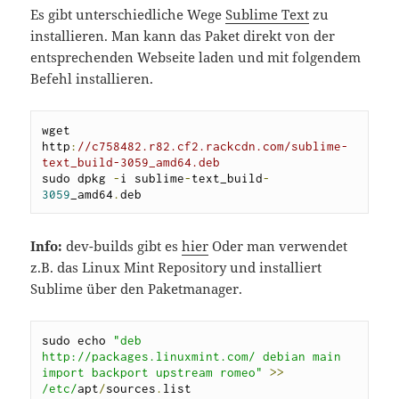
Es gibt unterschiedliche Wege
Sublime Text
zu
installieren. Man kann das Paket direkt von der
entsprechenden Webseite laden und mit folgendem
Befehl installieren.
wget 
http
:
//c758482.r82.cf2.rackcdn.com/sublime-
text_build-3059_amd64.deb
sudo dpkg 
-
i sublime
-
text_build
-
3059
_amd64
.
deb
Info:
dev-builds gibt es
hier
Oder man verwendet
z.B. das Linux Mint Repository und installiert
Sublime über den Paketmanager.
sudo echo 
"deb 
http://packages.linuxmint.com/ debian main 
import backport upstream romeo"
>>
/etc/
apt
/
sources
.
list
