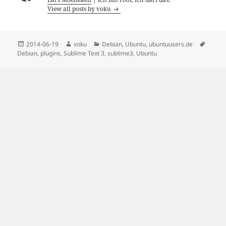
View all posts by voku
Posted
Author
Categories
Tags
2014-06-19
voku
Debian
,
Ubuntu
,
ubuntuusers.de
on
Debian
,
plugins
,
Sublime Text 3
,
sublime3
,
Ubuntu