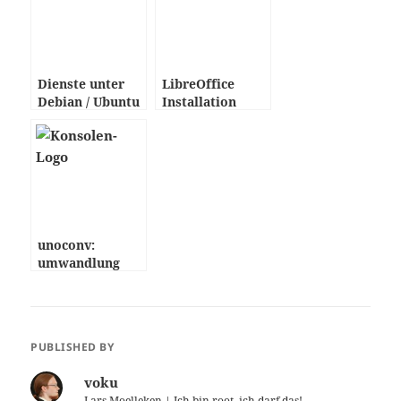
Dienste unter
LibreOffice
Debian / Ubuntu
Installation
deaktivieren
unter Debian /
Ubuntu
unoconv:
umwandlung
zwischen allen
Dokument-
Formaten von
OpenOffice
PUBLISHED BY
voku
Lars Moelleken
| Ich bin root, ich darf das!