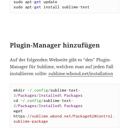
sudo apt
-
get
 update

sudo apt
-
get
 install sublime
-
text
Plugin-Manager hinzufügen
Auf der folgenden Webseite gibt es “den” Plugin-
Manager für Sublime, welchen man auf jeden Fall
installieren sollte:
sublime.wbond.net/installation
mkdir 
~
/.config/
sublime
-
text
-
3
/
Packages
/
Installed
\ 
Packages
cd 
~
/.config/
sublime
-
text
-
3
/
Packages
/
Installed
\ 
Packages
wget 
https
:
//sublime.wbond.net/Package%20Control.
sublime-package