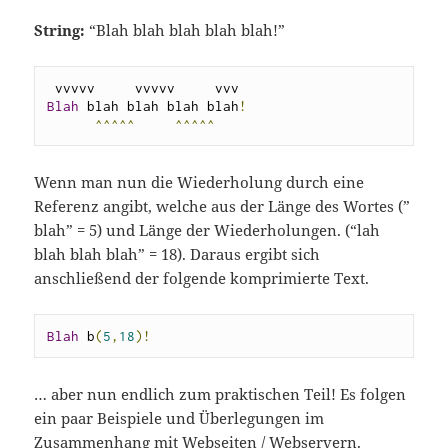
String:
“Blah blah blah blah blah!”
B
lah
 b
lah b
lah b
lah b
lah
!
^^^^^
^^^^^
Wenn man nun die Wiederholung durch eine
Referenz angibt, welche aus der Länge des Wortes (”
blah” = 5) und Länge der Wiederholungen. (“lah
blah blah blah” = 18). Daraus ergibt sich
anschließend der folgende komprimierte Text.
B
lah
 b
(
5
,
18
)!
… aber nun endlich zum praktischen Teil! Es folgen
ein paar Beispiele und Überlegungen im
Zusammenhang mit Webseiten / Webservern.