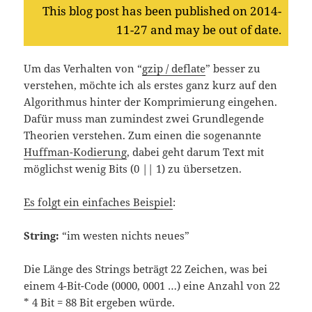
This blog post has been published on 2014-
11-27 and may be out of date.
Um das Verhalten von “
gzip / deflate
” besser zu
verstehen, möchte ich als erstes ganz kurz auf den
Algorithmus hinter der Komprimierung eingehen.
Dafür muss man zumindest zwei Grundlegende
Theorien verstehen. Zum einen die sogenannte
Huffman-Kodierung
, dabei geht darum Text mit
möglichst wenig Bits (0 || 1) zu übersetzen.
Es folgt ein einfaches Beispiel
:
String:
“im westen nichts neues”
Die Länge des Strings beträgt 22 Zeichen, was bei
einem 4-Bit-Code (0000, 0001 …) eine Anzahl von 22
* 4 Bit = 88 Bit ergeben würde.