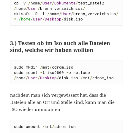
cp 
-
v 
/
home
/
User
/
Dokumente
/
test_Datei2 
/
home
/
User
/
brenn_verzeichniss
/
mkisofs 
-
R 
-
l 
/
home
/
User
/
brenn_verzeichniss
/
>
/home/
User
/
Desktop
/
disk
.
iso
3.) Testen ob im Iso auch alle Dateien
sind, welche wir haben wollten
sudo mkdir 
/
mnt
/
cdrom_iso

sudo mount 
-
t iso9660 
-
o ro
,
loop 
/
home
/
User
/
Desktop
/
disk
.
iso 
/
mnt
/
cdrom_iso
nachdem man sich vergewissert hat, dass die
Dateien alle an Ort und Stelle sind, kann man die
ISO wieder unmounten
sudo umount 
/
mnt
/
cdrom_iso