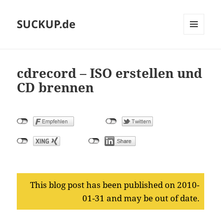
SUCKUP.de
MENU
AND
WIDGETS
cdrecord – ISO erstellen und
CD brennen
This blog post has been published on 2010-
01-31 and may be out of date.