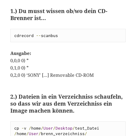
1.) Du musst wissen ob/wo dein CD-
Brenner ist…
cdrecord 
--
scanbus
Ausgabe:
0,0,0 0) *
0,1,0 0) *
0,2,0 0) ‘SONY’ […] Removable CD-ROM
2.) Dateien in ein Verzeichniss schaufeln,
so dass wir aus dem Verzeichniss ein
Image machen können.
cp 
-
v 
/
home
/
User
/
Desktop
/
test_Datei 
/
home
/
User
/
brenn_verzeichniss
/