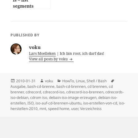
segments
PUBLISHED BY
voku
Lars Moelleken
| Ich bin root, ich darf das!
View all posts by voku
Posted
Author
Categories
Tags
2010-01-31
voku
HowTo
,
Linux
,
Shell / Bash
on
Ausgabe
,
bash-cd-brenne
,
bash-cd-brennen
,
cd brennen
,
cd
brenner
,
cdrecord
,
cdrecord-iso
,
cdrecord-iso-brennen
,
cdrecords-
iso-debian
,
cdrom iso
,
debain-iso-image-erzeugen
,
debian-iso-
erstellen
,
ISO
,
iso-auf-cd-brennen-ubuntu
,
iso-erstellen-von-cd
,
iso-
herstellen-2010
,
mnt
,
speed home
,
user
,
Verzeichniss