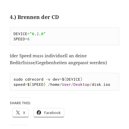
4.) Brennen der CD
DEVICE
=
"0,2,0"
SPEED
=
6
(der Speed muss individuell an deine
Bedürfnisse/Gegebenheiten angepasst werden)
sudo cdrecord 
-
v dev
=
$
{
DEVICE
}
speed
=
$
{
SPEED
}
/
home
/
User
/
Desktop
/
disk
.
iso
SHARE THIS:
X
Facebook