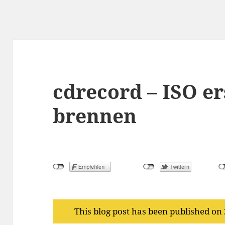
cdrecord – ISO e
brennen
This blog post has been published on