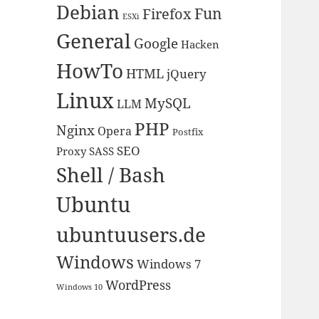
Debian
Fun
Firefox
ESXi
General
Google
Hacken
HowTo
HTML
jQuery
Linux
MySQL
LLM
PHP
Nginx
Opera
Postfix
SEO
Proxy
SASS
Shell / Bash
Ubuntu
ubuntuusers.de
Windows
Windows 7
WordPress
Windows 10