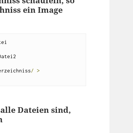
chniss schaufeln, so
hniss ein Image
test_Datei 
test_Datei2 
erzeichniss
/
>
 alle Dateien sind,
n