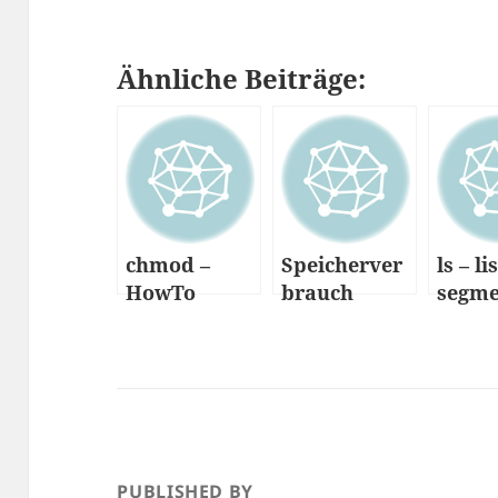
Ähnliche Beiträge:
chmod –
Speicherver
ls – li
HowTo
brauch
segme
anzeigen
lassen
PUBLISHED BY