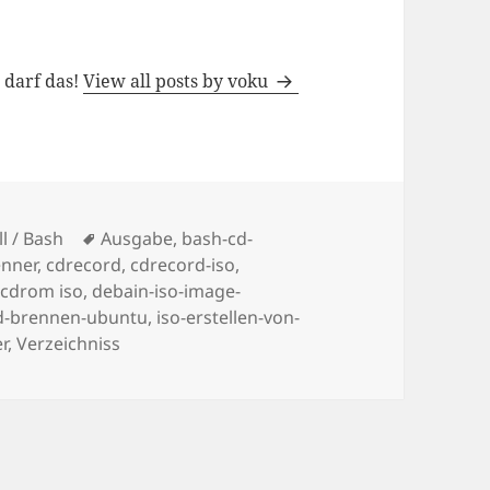
h darf das!
View all posts by voku
Tags
ll / Bash
Ausgabe
,
bash-cd-
enner
,
cdrecord
,
cdrecord-iso
,
,
cdrom iso
,
debain-iso-image-
cd-brennen-ubuntu
,
iso-erstellen-von-
r
,
Verzeichniss