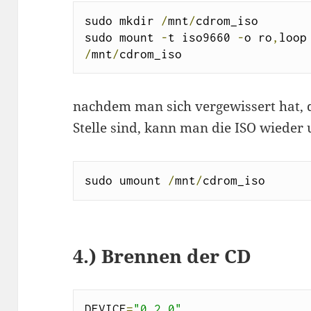
sudo mkdir 
/
mnt
/
cdrom_iso

sudo mount 
-
t iso9660 
-
o ro
,
loop
/
mnt
/
cdrom_iso
nachdem man sich vergewissert hat, d
Stelle sind, kann man die ISO wiede
sudo umount 
/
mnt
/
cdrom_iso
4.) Brennen der CD
DEVICE
=
"0,2,0"