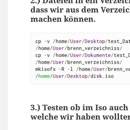
2.) Dateien in ein Verzei
dass wir aus dem Verzeic
machen können.
cp 
-
v 
/
home
/
User
/
Desktop
/
/
home
/
User
/
brenn_verzeichniss
/
cp 
-
v 
/
home
/
User
/
Dokumente
/
/
home
/
User
/
brenn_verzeichniss
/
mkisofs 
-
R 
-
l 
/
home
/
User
/
brenn_v
/home/
User
/
Desktop
/
disk
.
iso
3.) Testen ob im Iso auch
welche wir haben wollte