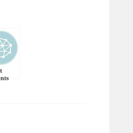
st
nts