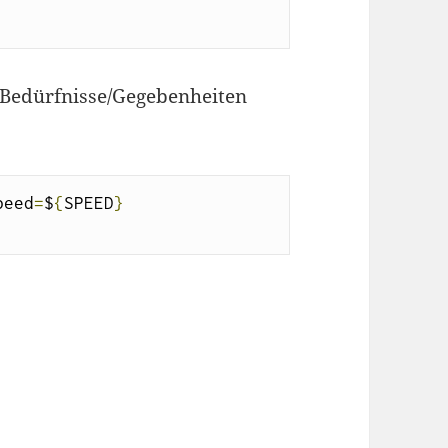
 Bedürfnisse/Gegebenheiten
peed
=
$
{
SPEED
}