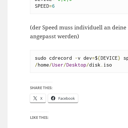
SPEED
=
6
(der Speed muss individuell an deine
angepasst werden)
sudo cdrecord 
-
v dev
=
$
{
DEVICE
}
 s
/
home
/
User
/
Desktop
/
disk
.
iso
SHARE THIS:
X
Facebook
LIKE THIS: