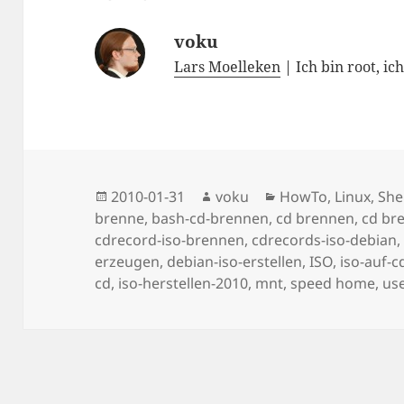
voku
Lars Moelleken
| Ich bin root, ic
Posted
Author
Categories
2010-01-31
voku
HowTo
,
Linux
,
She
on
brenne
,
bash-cd-brennen
,
cd brennen
,
cd br
cdrecord-iso-brennen
,
cdrecords-iso-debian
erzeugen
,
debian-iso-erstellen
,
ISO
,
iso-auf-
cd
,
iso-herstellen-2010
,
mnt
,
speed home
,
use