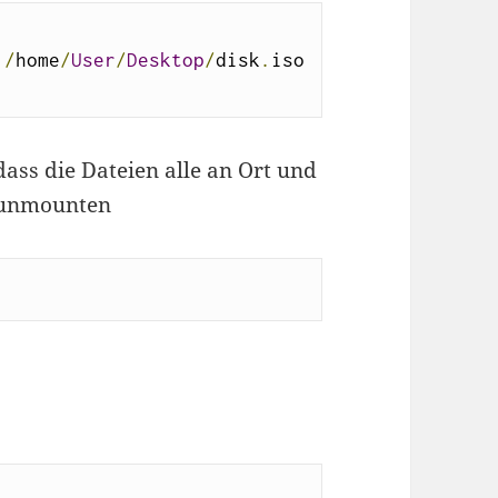
 
/
home
/
User
/
Desktop
/
disk
.
iso 
ass die Dateien alle an Ort und
r unmounten