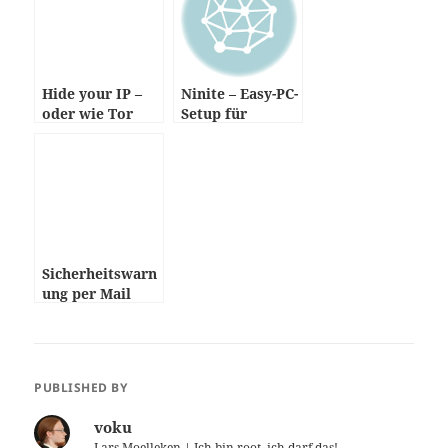
Hide your IP –
Ninite – Easy-PC-
oder wie Tor
Setup für
funktioniert
Windows
Sicherheitswarn
ung per Mail
PUBLISHED BY
voku
Lars Moelleken
| Ich bin root, ich darf das!