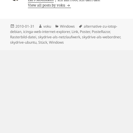
View all posts by voku
Posted
Author
Categories
Tags
2010-01-31
voku
Windows
alternative-zu-iotop-
on
debian
,
icinga-web-internet-explorer
,
Link
,
Poster
,
PosteRazor
,
Rasterbild-datei
,
skydrive-als-netzlaufwerk
,
skydrive-als-webordner
,
skydrive-ubuntu
,
Stück
,
Windows