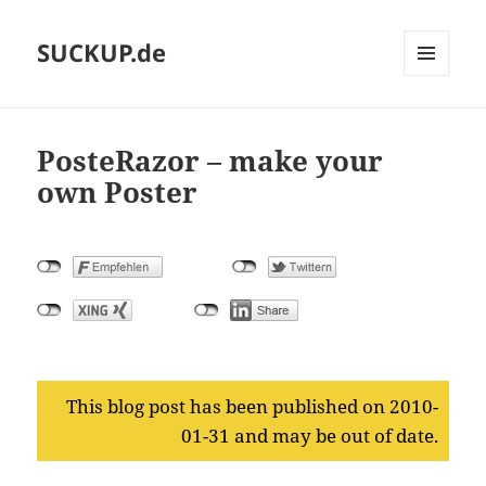
SUCKUP.de
MENU
AND
WIDGETS
PosteRazor – make your
own Poster
This blog post has been published on 2010-
01-31 and may be out of date.