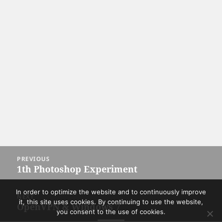
Post
PREVIOUS
navigation
1th Photoshop Experiment
Previous
post:
In order to optimize the website and to continuously improve
NEXT
it, this site uses cookies. By continuing to use the website,
OpenVPN & Windows 7
Next
you consent to the use of cookies.
post: