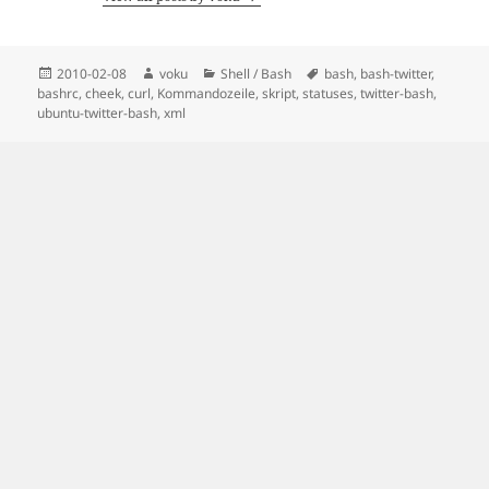
Posted
Author
Categories
Tags
2010-02-08
voku
Shell / Bash
bash
,
bash-twitter
,
on
bashrc
,
cheek
,
curl
,
Kommandozeile
,
skript
,
statuses
,
twitter-bash
,
ubuntu-twitter-bash
,
xml