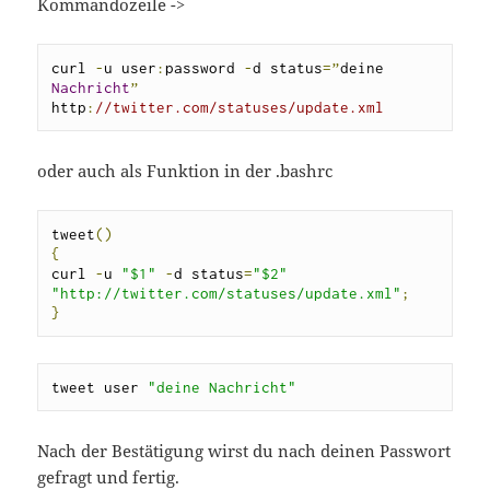
Kommandozeile ->
curl 
-
u user
:
password 
-
d status
=”
deine 
Nachricht
”
http
:
//twitter.com/statuses/update.xml
oder auch als Funktion in der .bashrc
tweet
()
{
curl 
-
u 
"$1"
-
d status
=
"$2"
"http://twitter.com/statuses/update.xml"
;
}
tweet user 
"deine Nachricht"
Nach der Bestätigung wirst du nach deinen Passwort
gefragt und fertig.