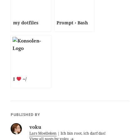
my dotfiles
Prompt › Bash
I
~/
PUBLISHED BY
voku
Lars Moelleken
| Ich bin root, ich darf das!
View all posts by voku