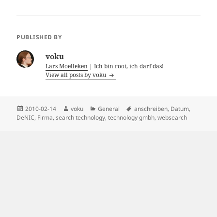
PUBLISHED BY
voku
Lars Moelleken
| Ich bin root, ich darf das!
View all posts by voku
Posted
Author
Categories
Tags
2010-02-14
voku
General
anschreiben
,
Datum
,
on
DeNIC
,
Firma
,
search technology
,
technology gmbh
,
websearch