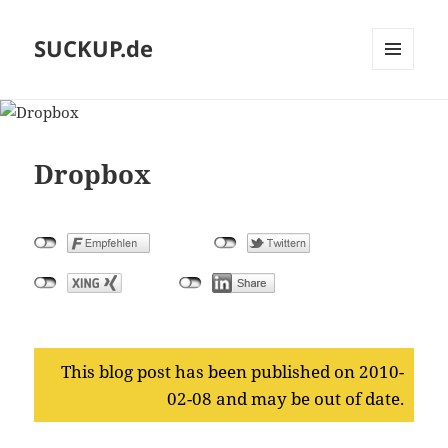
SUCKUP.de
MENU
AND
WIDGETS
Dropbox
This blog post has been published on 2010-
02-08 and may be out of date.