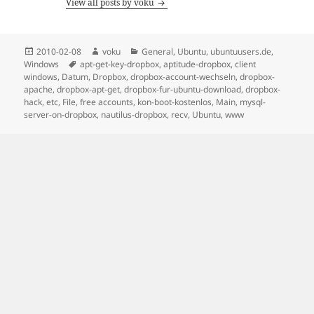
View all posts by voku
Posted
Author
Categories
2010-02-08
voku
General
,
Ubuntu
,
ubuntuusers.de
,
on
Tags
Windows
apt-get-key-dropbox
,
aptitude-dropbox
,
client
windows
,
Datum
,
Dropbox
,
dropbox-account-wechseln
,
dropbox-
apache
,
dropbox-apt-get
,
dropbox-fur-ubuntu-download
,
dropbox-
hack
,
etc
,
File
,
free accounts
,
kon-boot-kostenlos
,
Main
,
mysql-
server-on-dropbox
,
nautilus-dropbox
,
recv
,
Ubuntu
,
www