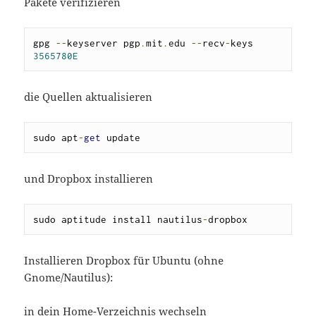
Pakete verifizieren
gpg 
--
keyserver pgp
.
mit
.
edu 
--
recv
-
keys 
3565780E
die Quellen aktualisieren
sudo apt
-
get
 update
und Dropbox installieren
sudo aptitude install nautilus
-
dropbox
Installieren Dropbox für Ubuntu (ohne
Gnome/Nautilus):
in dein Home-Verzeichnis wechseln