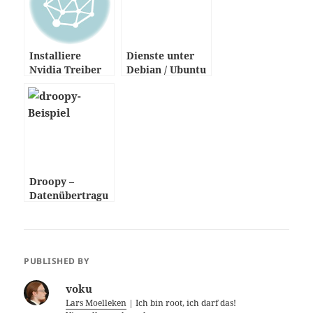
Installiere
Dienste unter
Nvidia Treiber
Debian / Ubuntu
für Ubuntu –
deaktivieren
HowTo
Droopy –
Datenübertragu
ng per HTTP
PUBLISHED BY
voku
Lars Moelleken
| Ich bin root, ich darf das!