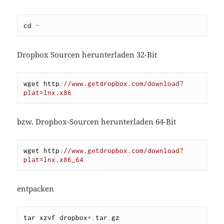
cd 
~
Dropbox Sourcen herunterladen 32-Bit
wget http
:
//www.getdropbox.com/download?
plat=lnx.x86
bzw. Dropbox-Sourcen herunterladen 64-Bit
wget http
:
//www.getdropbox.com/download?
plat=lnx.x86_64
entpacken
tar xzvf dropbox
*.
tar
.
gz