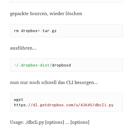
gepackte Sourcen, wieder löschen
rm dropbox
*.
tar
.
gz
ausführen…
~
/.dropbox-dist/
dropboxd
nun nur noch schnell das CLI besorgen…
wget 
https
:
//dl.getdropbox.com/u/43645/dbcli.py
Usage: ./dbcli.py [options] … [options]