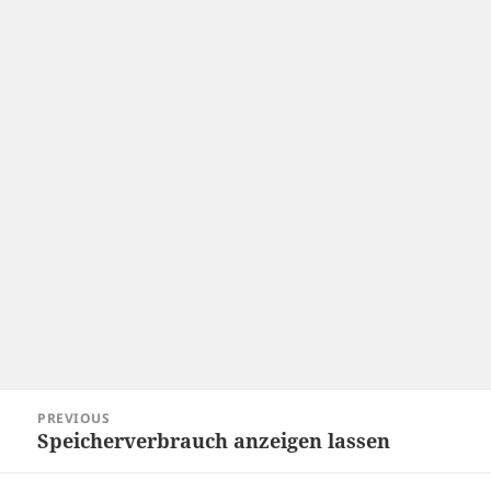
Post
PREVIOUS
navigation
Speicherverbrauch anzeigen lassen
Previous
post: