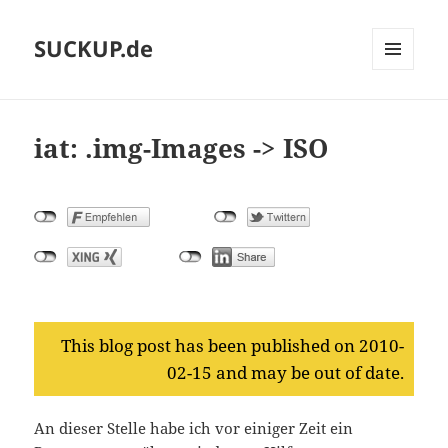
SUCKUP.de
MENU
AND
WIDGETS
iat: .img-Images -> ISO
This blog post has been published on 2010-
02-15 and may be out of date.
An dieser Stelle habe ich vor einiger Zeit ein