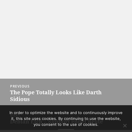
Post
PREVIOUS
navigation
The Pope Totally Looks Like Darth
Previous
Sidious
post:
In order to optimize the website and to continuously improve
NEXT
it, this site uses cookies. By continuing to use the website,
Debian Etch – Support endet heute
Next
you consent to the use of cookies.
post: