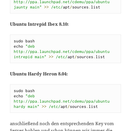
http://ppa.launchpad.net/cdemu/ppa/ubuntu 
jaunty main"
>>
/etc/
apt
/
sources
.
list
Ubuntu Intrepid Ibex 8.10:
sudo bash

echo 
"deb 
http://ppa.launchpad.net/cdemu/ppa/ubuntu 
intrepid main"
>>
/etc/
apt
/
sources
.
list
Ubuntu Hardy Heron 8.04:
sudo bash

echo 
"deb 
http://ppa.launchpad.net/cdemu/ppa/ubuntu 
hardy main"
>>
/etc/
apt
/
sources
.
list
anschließend noch den entsprechenden Key vom
Server hohlen und schon können wir immer die