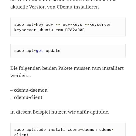
aktuelle Version von CDemu installieren
sudo apt
-
key adv 
--
recv
-
keys 
--
keyserver 
keyserver
.
ubuntu
.
com D782A00F
sudo apt
-
get
 update
Die folgenden beiden Pakete müssen nun installiert
werden…
– cdemu-daemon
– cdemu-client
in diesem Beispiel nutzen wir dafür aptitude.
sudo aptitude install cdemu
-
daemon cdemu
-
client