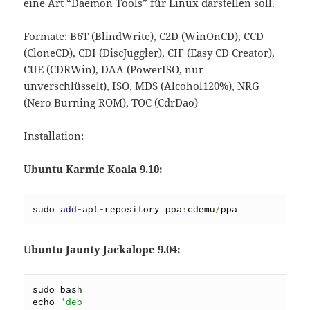
eine Art “Daemon Tools” für Linux darstellen soll.
Formate: B6T (BlindWrite), C2D (WinOnCD), CCD
(CloneCD), CDI (DiscJuggler), CIF (Easy CD Creator),
CUE (CDRWin), DAA (PowerISO, nur
unverschlüsselt), ISO, MDS (Alcohol120%), NRG
(Nero Burning ROM), TOC (CdrDao)
Installation:
Ubuntu Karmic Koala 9.10:
sudo 
add
-
apt
-
repository ppa
:
cdemu
/
ppa
Ubuntu Jaunty Jackalope 9.04:
sudo bash

echo 
"deb 