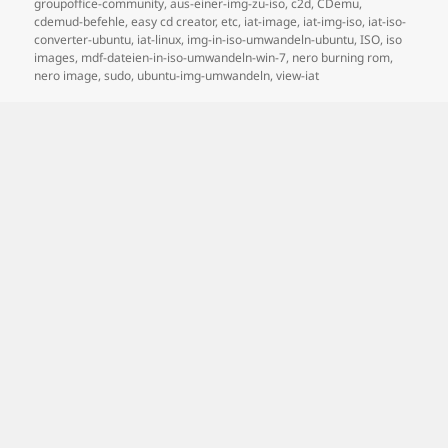
on
groupoffice-community
,
aus-einer-img-zu-iso
,
c2d
,
CDemu
,
cdemud-befehle
,
easy cd creator
,
etc
,
iat-image
,
iat-img-iso
,
iat-iso-
converter-ubuntu
,
iat-linux
,
img-in-iso-umwandeln-ubuntu
,
ISO
,
iso
images
,
mdf-dateien-in-iso-umwandeln-win-7
,
nero burning rom
,
nero image
,
sudo
,
ubuntu-img-umwandeln
,
view-iat