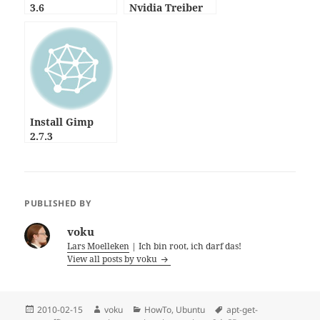
3.6
Nvidia Treiber
für Ubuntu –
HowTo
Install Gimp
2.7.3
PUBLISHED BY
voku
Lars Moelleken
| Ich bin root, ich darf das!
View all posts by voku
Posted
Author
Categories
Tags
2010-02-15
voku
HowTo
,
Ubuntu
apt-get-