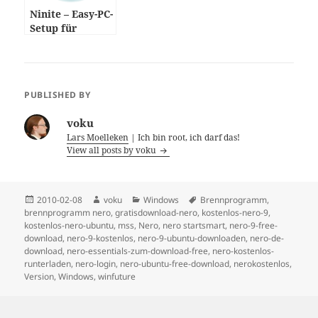
Ninite – Easy-PC-
Setup für
Windows
PUBLISHED BY
voku
Lars Moelleken
| Ich bin root, ich darf das!
View all posts by voku
Posted
Author
Categories
Tags
2010-02-08
voku
Windows
Brennprogramm
,
on
brennprogramm nero
,
gratisdownload-nero
,
kostenlos-nero-9
,
kostenlos-nero-ubuntu
,
mss
,
Nero
,
nero startsmart
,
nero-9-free-
download
,
nero-9-kostenlos
,
nero-9-ubuntu-downloaden
,
nero-de-
download
,
nero-essentials-zum-download-free
,
nero-kostenlos-
runterladen
,
nero-login
,
nero-ubuntu-free-download
,
nerokostenlos
,
Version
,
Windows
,
winfuture