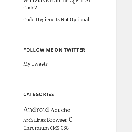
Who Survives in the Age of AI
Code?
Code Hygiene Is Not Optional
FOLLOW ME ON TWITTER
My Tweets
CATEGORIES
Android
Apache
C
Browser
Arch Linux
Chromium
CSS
CMS