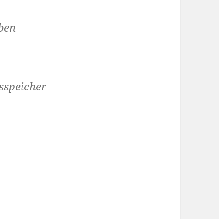
ben
sspeicher