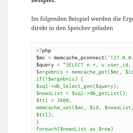
Beispiel:
Im folgenden Beispiel werden die Erg
direkt in den Speicher geladen
<?
php

$mc 
=
 memcache_pconnect
(
'127.0.0
$query 
=
"SELECT n.*, u.user_id, 
$ergebnis = memcache_get($mc, $id
if(!$ergebnis) {

$sql->db_Select_gen($query);

$newsList = $sql->db_getList();

$ttl = 3600;

memcache_set($mc, $id, $newsList,
$ttl);

}

foreach($newsList as $row)
