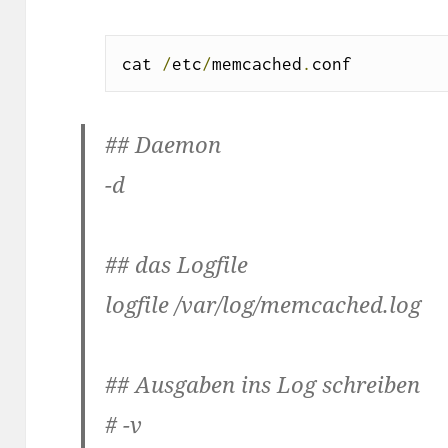
cat 
/
etc
/
memcached
.
conf
## Daemon
-d
## das Logfile
logfile /var/log/memcached.log
## Ausgaben ins Log schreiben
# -v