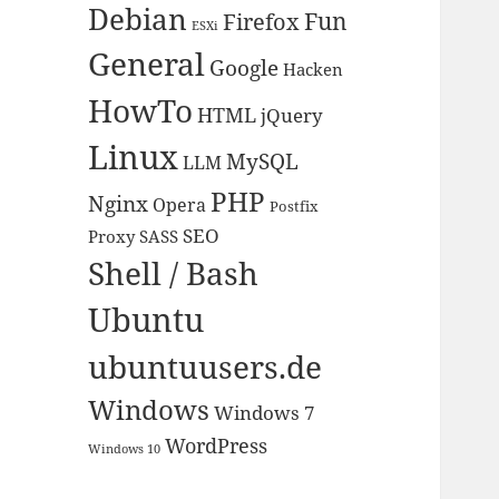
Debian
Fun
Firefox
ESXi
General
Google
Hacken
HowTo
HTML
jQuery
Linux
MySQL
LLM
PHP
Nginx
Opera
Postfix
SEO
Proxy
SASS
Shell / Bash
Ubuntu
ubuntuusers.de
Windows
Windows 7
WordPress
Windows 10