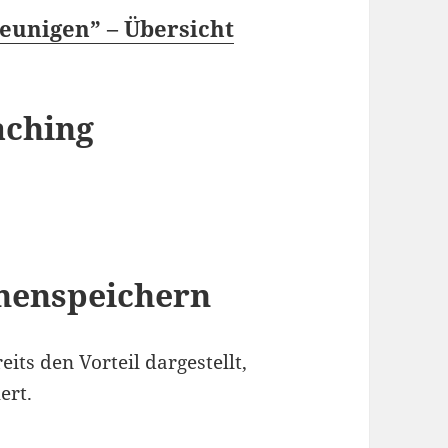
eunigen” – Übersicht
aching
henspeichern
its den Vorteil dargestellt,
ert.