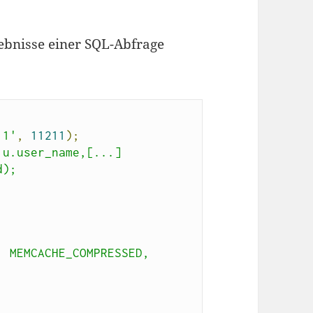
ebnisse einer SQL-Abfrage
.1'
,
11211
);
u.user_name,[...]

);

 MEMCACHE_COMPRESSED, 