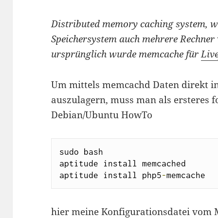
Distributed memory caching system, wa
Speichersystem auch mehrere Rechner
ursprünglich wurde memcache für
Liv
Um mittels memcachd Daten direkt in
auszulagern, muss man als ersteres fo
Debian/Ubuntu HowTo
sudo bash

aptitude install memcached

aptitude install php5
-
memcache
hier meine Konfigurationsdatei vo