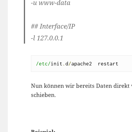
-u www-data
## Interface/IP
-l 127.0.0.1
/etc/
init
.
d
/
apache2  restart
Nun können wir bereits Daten direkt 
schieben.