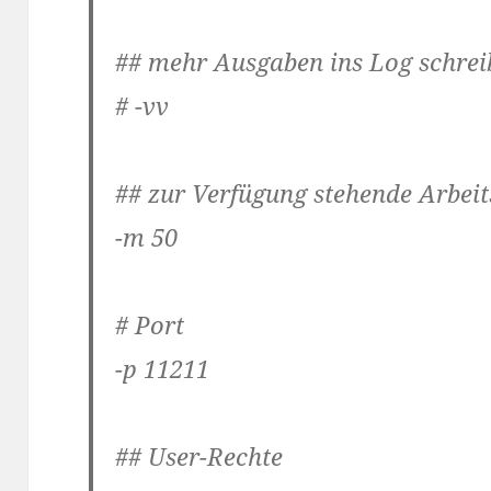
## mehr Ausgaben ins Log schrei
# -vv
## zur Verfügung stehende Arbeit
-m 50
# Port
-p 11211
## User-Rechte