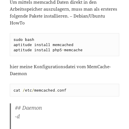
Um mittels memcachd Daten direkt in den
Arbeitsspeicher auszulagern, muss man als ersteres
folgende Pakete installieren. – Debian/Ubuntu
HowTo
sudo bash

aptitude install memcached

aptitude install php5
-
memcache
hier meine Konfigurationsdatei vom MemCache-
Daemon
cat 
/
etc
/
memcached
.
conf
## Daemon
-d