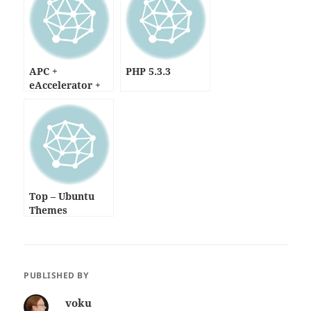
APC +
PHP 5.3.3
eAccelerator +
XCache
Top – Ubuntu
Themes
PUBLISHED BY
voku