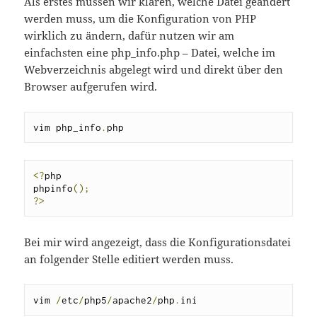
Als erstes müssen wir klären, welche Datei geändert
werden muss, um die Konfiguration von PHP
wirklich zu ändern, dafür nutzen wir am
einfachsten eine php_info.php – Datei, welche im
Webverzeichnis abgelegt wird und direkt über den
Browser aufgerufen wird.
vim php_info
.
php
<?
php

phpinfo
();
?>
Bei mir wird angezeigt, dass die Konfigurationsdatei
an folgender Stelle editiert werden muss.
vim 
/
etc
/
php5
/
apache2
/
php
.
ini