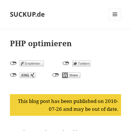
SUCKUP.de
MENU
AND
WIDGETS
PHP optimieren
This blog post has been published on 2010-
07-26 and may be out of date.