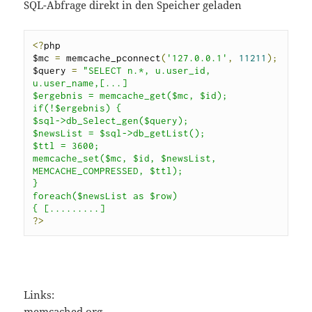
SQL-Abfrage direkt in den Speicher geladen
<?
php

$mc 
=
 memcache_pconnect
(
'127.0.0.1'
,
11211
);
$query 
=
"SELECT n.*, u.user_id, 
u.user_name,[...]

$ergebnis = memcache_get($mc, $id);

if(!$ergebnis) {

$sql->db_Select_gen($query);

$newsList = $sql->db_getList();

$ttl = 3600;

memcache_set($mc, $id, $newsList, 
MEMCACHE_COMPRESSED, $ttl);

}

foreach($newsList as $row)

?>
Links:
memcached.org