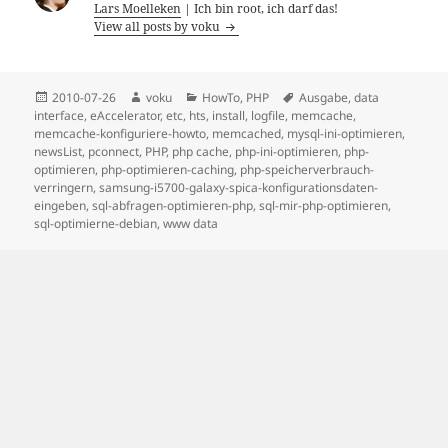
Lars Moelleken
| Ich bin root, ich darf das!
View all posts by voku
Posted
Author
Categories
Tags
2010-07-26
voku
HowTo
,
PHP
Ausgabe
,
data
on
interface
,
eAccelerator
,
etc
,
hts
,
install
,
logfile
,
memcache
,
memcache-konfiguriere-howto
,
memcached
,
mysql-ini-optimieren
,
newsList
,
pconnect
,
PHP
,
php cache
,
php-ini-optimieren
,
php-
optimieren
,
php-optimieren-caching
,
php-speicherverbrauch-
verringern
,
samsung-i5700-galaxy-spica-konfigurationsdaten-
eingeben
,
sql-abfragen-optimieren-php
,
sql-mir-php-optimieren
,
sql-optimierne-debian
,
www data