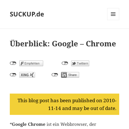
SUCKUP.de
MENU
AND
WIDGETS
Überblick: Google – Chrome
This blog post has been published on 2010-
11-14 and may be out of date.
“Google Chrome
ist ein Webbrowser, der