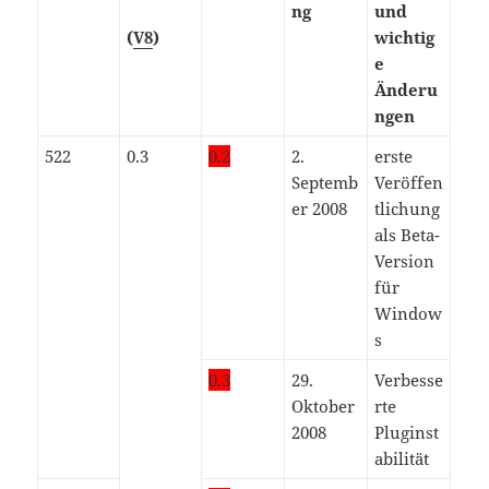
ng
und
(
V8
)
wichtig
e
Änderu
ngen
522
0.3
0.2
2.
erste
Septemb
Veröffen
er 2008
tlichung
als Beta-
Version
für
Window
s
0.3
29.
Verbesse
Oktober
rte
2008
Pluginst
abilität