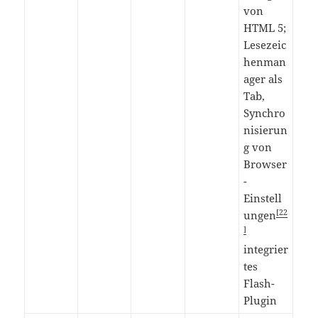
von
HTML 5;
Lesezeic
henman
ager als
Tab,
Synchro
nisierun
g von
Browser
-
Einstell
[22
ungen
]
integrier
tes
Flash-
Plugin