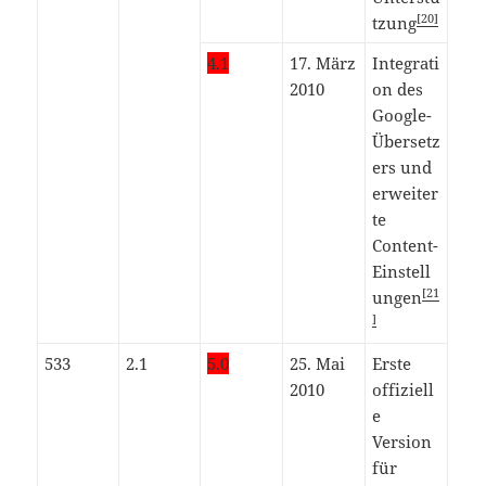
[20]
tzung
4.1
17. März
Integrati
2010
on des
Google-
Übersetz
ers und
erweiter
te
Content-
Einstell
[21
ungen
]
533
2.1
5.0
25. Mai
Erste
2010
offiziell
e
Version
für