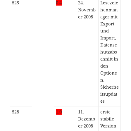
525
0.4
24.
Lesezeic
Novemb
henman
er 2008
ager mit
Export
und
Import,
Datensc
hutzabs
chnitt in
den
Optione
n,
Sicherhe
itsupdat
es
528
1.0
11.
erste
Dezemb
stabile
er 2008
Version.