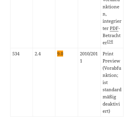
nktione
n,
integrier
ter
PDF
-
Betracht
[24]
er
534
2.4
9.0
2010/201
Print
1
Preview
(Vorabfu
nktion;
ist
standard
mäßig
deaktivi
ert)