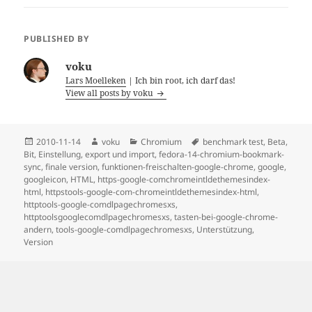
PUBLISHED BY
voku
Lars Moelleken
| Ich bin root, ich darf das!
View all posts by voku
Posted
Author
Categories
Tags
2010-11-14
voku
Chromium
benchmark test
,
Beta
,
on
Bit
,
Einstellung
,
export und import
,
fedora-14-chromium-bookmark-
sync
,
finale version
,
funktionen-freischalten-google-chrome
,
google
,
googleicon
,
HTML
,
https-google-comchromeintldethemesindex-
html
,
httpstools-google-com-chromeintldethemesindex-html
,
httptools-google-comdlpagechromesxs
,
httptoolsgooglecomdlpagechromesxs
,
tasten-bei-google-chrome-
andern
,
tools-google-comdlpagechromesxs
,
Unterstützung
,
Version