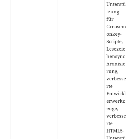
Unterstü
tzung
für
Greasem
onkey-
Scripte,
Lesezeic
hensync
hronisie
rung,
verbesse
rte
Entwickl
erwerkz
euge,
verbesse
rte
HTML5-
Unterstü