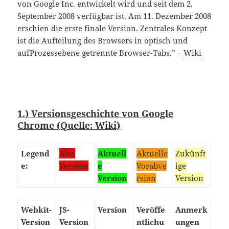
von Google Inc. entwickelt wird und seit dem 2.
September 2008 verfügbar ist. Am 11. Dezember 2008
erschien die erste finale Version. Zentrales Konzept
ist die Aufteilung des Browsers in optisch und
aufProzessebene getrennte Browser-Tabs.” –
Wiki
1.) Versionsgeschichte von Google
Chrome (Quelle: Wiki)
Legend
Alte
Aktuell
Aktuelle
Zukünft
e:
Version
e
Vorabve
ige
Version
rsion
Version
Webkit-
JS-
Version
Veröffe
Anmerk
Version
Version
ntlichu
ungen