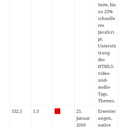
Seite, bis
zu 25%
schnelle
res
JavaScri
pt,
Unterstü
tzung
des
HTML5-
video-
und-
audio-
Tags,
Themes.
532.5
1.3
4.0
25.
Erweiter
Januar
ungen,
2010
native