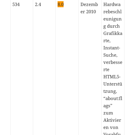
534
2.4
8.0
Dezemb
Hardwa
er 2010
rebeschl
eunigun
g durch
Grafikka
rte,
Instant-
Suche,
verbesse
rte
HTML5-
Unterstü
tzung,
“about:fl
ags”
zum
Aktivier
en von
Vorabfu