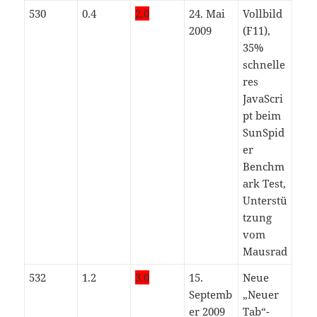
530
0.4
2.0
24. Mai
Vollbild
2009
(F11),
35%
schnelle
res
JavaScri
pt beim
SunSpid
er
Benchm
ark Test,
Unterstü
tzung
vom
Mausrad
532
1.2
3.0
15.
Neue
Septemb
„Neuer
er 2009
Tab“-