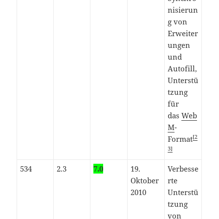
nisierun
g von
Erweiter
ungen
und
Autofill,
Unterstü
tzung
für
das
Web
M
-
[2
Format
3]
534
2.3
7.0
19.
Verbesse
Oktober
rte
2010
Unterstü
tzung
von