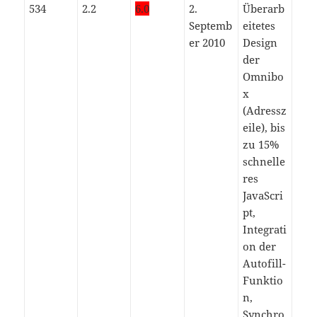
534
2.2
6.0
2.
Überarb
Septemb
eitetes
er 2010
Design
der
Omnibo
x
(Adressz
eile), bis
zu 15%
schnelle
res
JavaScri
pt,
Integrati
on der
Autofill-
Funktio
n,
Synchro