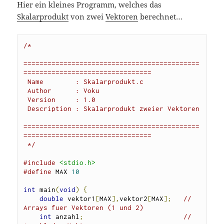
Hier ein kleines Programm, welches das
Skalarprodukt
von zwei
Vektoren
berechnet…
/*

============================================
================================

 Name        : Skalarprodukt.c

 Author      : Voku

 Version     : 1.0

 Description : Skalarprodukt zweier Vektoren

============================================
================================

 */
#include
<stdio.h>
#define
 MAX 
10
int
 main
(
void
)
{
double
 vektor1
[
MAX
],
vektor2
[
MAX
];
// 
Arrays fuer Vektoren (1 und 2)
int
 anzahl
;
// 