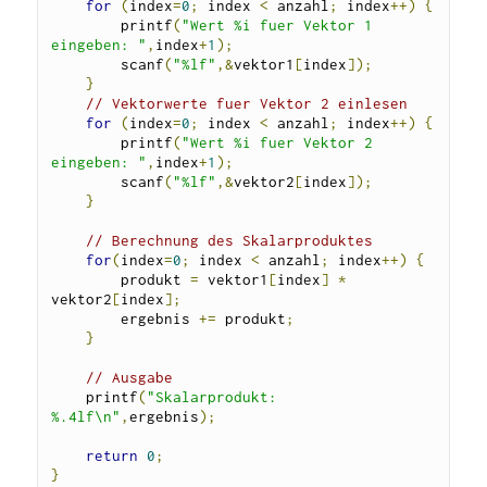
for
(
index
=
0
;
 index 
<
 anzahl
;
 index
++)
{
    	printf
(
"Wert %i fuer Vektor 1 
eingeben: "
,
index
+
1
);
    	scanf
(
"%lf"
,&
vektor1
[
index
]);
}
// Vektorwerte fuer Vektor 2 einlesen
for
(
index
=
0
;
 index 
<
 anzahl
;
 index
++)
{
    	printf
(
"Wert %i fuer Vektor 2 
eingeben: "
,
index
+
1
);
    	scanf
(
"%lf"
,&
vektor2
[
index
]);
}
// Berechnung des Skalarproduktes
for
(
index
=
0
;
 index 
<
 anzahl
;
 index
++)
{
    	produkt 
=
 vektor1
[
index
]
*
vektor2
[
index
];
    	ergebnis 
+=
 produkt
;
}
// Ausgabe
    printf
(
"Skalarprodukt: 
%.4lf\n"
,
ergebnis
);
return
0
;
}