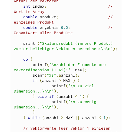
Anzahl der Vektoren
int
 index
;
// 
Wert im Array
double
 produkt
;
// 
einzelnes Produkt
double
 ergebnis
=
0.0
;
// 
Gesamtwert aller Produkte
    printf
(
"Skalarprodukt (innere Produkt) 
zweier beliebiger Vektoren berechnen:\n\n"
);
do
{
    	printf
(
"Anzahl der Elemente pro 
Vektordimension (1-%i):"
,
MAX
);
        scanf
(
"%i"
,&
anzahl
);
if
(
anzahl 
>
 MAX 
)
{
        	printf
(
"\n zu viel 
Dimension...\n\n"
);
}
else
if
(
anzahl 
<
1
)
{
        	printf
(
"\n zu wenig 
Dimension...\n\n"
);
}
}
while
(
anzahl 
>
 MAX 
||
 anzahl 
<
1
);
// Vektorwerte fuer Vektor 1 einlesen