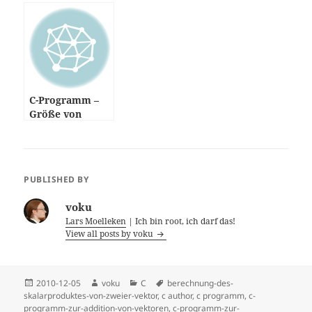
C-Programm –
Größe von
Variablen
PUBLISHED BY
voku
Lars Moelleken
| Ich bin root, ich darf das!
View all posts by voku
Posted
Author
Categories
Tags
2010-12-05
voku
C
berechnung-des-
on
skalarproduktes-von-zweier-vektor
,
c author
,
c programm
,
c-
programm-zur-addition-von-vektoren
,
c-programm-zur-