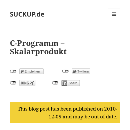
SUCKUP.de
MENU
AND
WIDGETS
C-Programm –
Skalarprodukt
This blog post has been published on 2010-
12-05 and may be out of date.