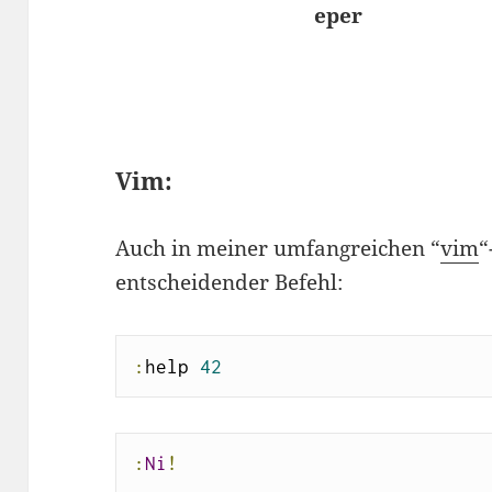
Vim:
Auch in meiner umfangreichen “
vim
“
entscheidender Befehl:
:
help 
42
:
Ni
!