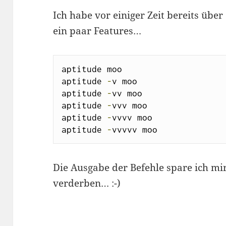
Ich habe vor einiger Zeit bereits über 
ein paar Features…
aptitude moo

aptitude 
-
v moo

aptitude 
-
vv moo

aptitude 
-
vvv moo

aptitude 
-
vvvv moo

aptitude 
-
vvvvv moo
Die Ausgabe der Befehle spare ich mir,
verderben… :-)