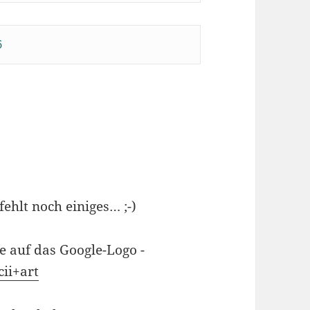
6
fehlt noch einiges… ;-)
e auf das Google-Logo -
ii+art