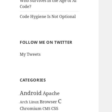
Who Survives in the Age of AI
Code?
Code Hygiene Is Not Optional
FOLLOW ME ON TWITTER
My Tweets
CATEGORIES
Android
Apache
C
Browser
Arch Linux
Chromium
CSS
CMS