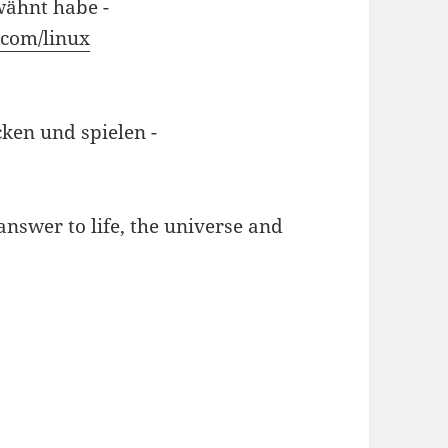
wähnt habe -
com/linux
cken und spielen -
 answer to life, the universe and