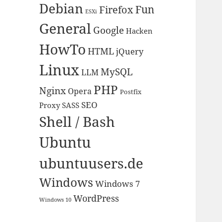
Debian
Fun
Firefox
ESXi
General
Google
Hacken
HowTo
HTML
jQuery
Linux
MySQL
LLM
PHP
Nginx
Opera
Postfix
SEO
Proxy
SASS
Shell / Bash
Ubuntu
ubuntuusers.de
Windows
Windows 7
WordPress
Windows 10