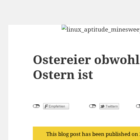
Ostereier obwohl
Ostern ist
This blog post has been published on