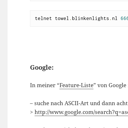
telnet towel
.
blinkenlights
.
nl 
66
Google:
In meiner “
Feature-Liste
” von Google 
– suche nach ASCII-Art und dann acht
>
http://www.google.com/search?q=asc