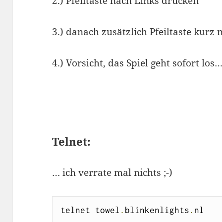
2.) Pfeiltaste nach Links drücken
3.) danach zusätzlich Pfeiltaste kur
4.) Vorsicht, das Spiel geht sofort los… 
Telnet:
… ich verrate mal nichts ;-)
telnet towel
.
blinkenlights
.
nl