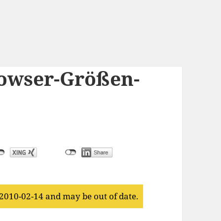
rowser-Größen-
 2010-02-14 and may be out of date.