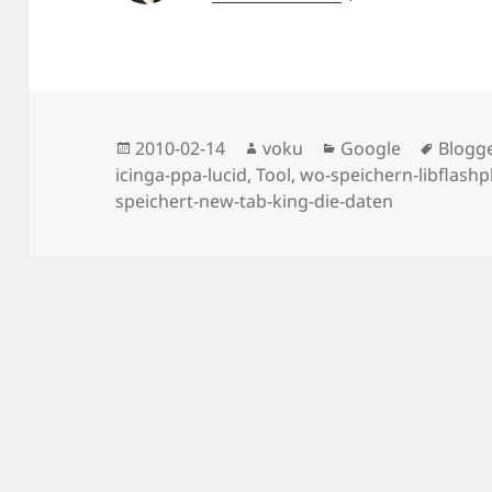
Posted
Author
Categories
Tags
2010-02-14
voku
Google
Blogg
on
icinga-ppa-lucid
,
Tool
,
wo-speichern-libflashp
speichert-new-tab-king-die-daten