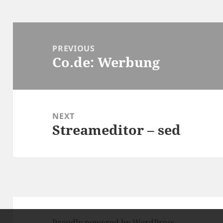
Post
navigation
PREVIOUS
Co.de: Werbung
Previous
post:
NEXT
Streameditor – sed
Next
post:
Proudly powered by WordPress