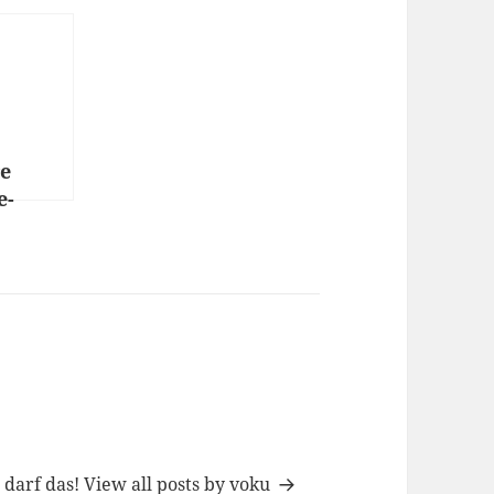
re
e-
h darf das!
View all posts by voku