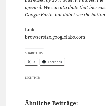
increased by 10% when we moved the 
upward. We can attribute that increase
Google Earth, but didn’t see the button
Link:
browsersize.googlelabs.com
SHARE THIS:
X
Facebook
LIKE THIS:
Ähnliche Beiträge: