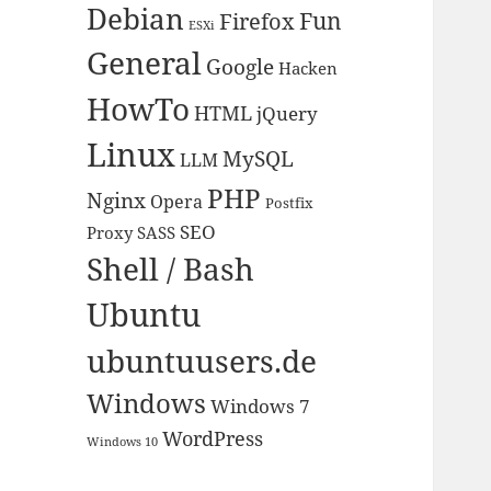
Debian
Fun
Firefox
ESXi
General
Google
Hacken
HowTo
HTML
jQuery
Linux
MySQL
LLM
PHP
Nginx
Opera
Postfix
SEO
Proxy
SASS
Shell / Bash
Ubuntu
ubuntuusers.de
Windows
Windows 7
WordPress
Windows 10