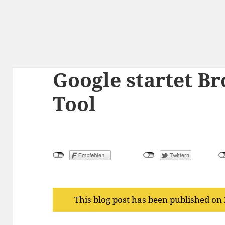
Google startet B
Tool
This blog post has been published on