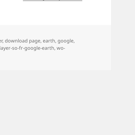
er
,
download page
,
earth
,
google
,
layer-so-fr-google-earth
,
wo-