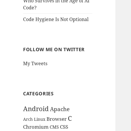
Who Survives in the Age of AI
Code?
Code Hygiene Is Not Optional
FOLLOW ME ON TWITTER
My Tweets
CATEGORIES
Android
Apache
C
Browser
Arch Linux
Chromium
CSS
CMS